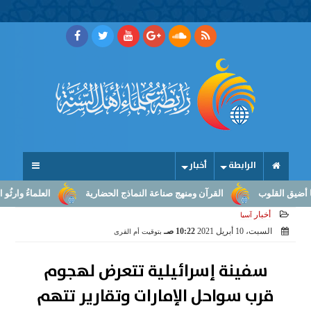
الرابطة
أخبار
القلوب
القرآن ومنهج صناعة النماذج الحضارية
العلماءُ وارثُو النبوّ
أخبار
آسيا
السبت، 10 أبريل 2021
10:22 صـ
بتوقيت أم القرى
سفينة إسرائيلية تتعرض لهجوم
قرب سواحل الإمارات وتقارير تتهم