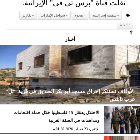
نقلت قناة "برس تي في" الإيرانية.
سفينة إسرائيلية
هجوم
سواحل الإمارات
تقارير
إيران
⇧
أخبار
الأوقاف تستنكر إحراق مسجد أبو بكر الصديق في قرية ”تل”
غرب نابلس
الاحتلال يعتقل 15 فلسطينيا خلال حملة اقتحامات
ومداهمات في الضفة الغربية
الإثنين، 23 فبراير 2026
02:15 مـ
الإثنين، 23 فبراير 2026
01:30 مـ