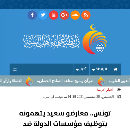
الرابطة
أخبار
لوب
القرآن ومنهج صناعة النماذج الحضارية
العلماءُ وارثُو النبوّة: م
أخبار
أفريقيا
الخميس، 30 ديسمبر 2021
01:29 مـ
بتوقيت أم القرى
تونس.. معارضو سعيد يتهمونه
بتوظيف مؤسسات الدولة ضد