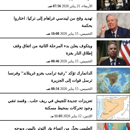
الأربعاء، 21 يناير 2026
07:56 صـ
تهديد وقح من ليندسي غراهام إلى تركيا: اختاروا
بحكمة
الخميس، 15 يناير 2026
10:08 صـ
ويتكوف يعلن بدء المرحلة الثانية من اتفاق وقف
إطلاق النار بغزة
الخميس، 15 يناير 2026
08:46 صـ
الدانمارك تؤكد ”رغبة ترامب بغزو غرينلاند” وفرنسا
ترسل قوات إلى الجزيرة
الخميس، 15 يناير 2026
08:34 صـ
تعزيزات جديدة للجيش في ريف حلب.. وقسد تنفي
وجود تحركات بمحيط مسكنة
الإثنين، 12 يناير 2026
11:03 مـ
العليمي يحذّر من اتساع بؤر التوتر باليمن ويوجه