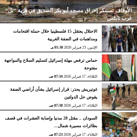
الأوقاف تستنكر إحراق مسجد أبو بكر الصديق في قرية ”تل”
غرب نابلس
الاحتلال يعتقل 15 فلسطينيا خلال حملة اقتحامات
ومداهمات في الضفة الغربية
الإثنين، 23 فبراير 2026
02:15 مـ
الإثنين، 23 فبراير 2026
01:30 مـ
حماس ترفض مهلة إسرائيل لتسليم السلاح والمواجهة
مفتوحة
الثلاثاء، 17 فبراير 2026
07:34 صـ
غوتيريش يحذر: قرار إسرائيل بشأن أراضي الضفة
يقوض حل الدولتين
الثلاثاء، 17 فبراير 2026
07:30 صـ
السودان .. مقتل 28 مدنيا وإصابة العشرات في قصف
بطائرات مسيرة شمال...
الثلاثاء، 17 فبراير 2026
07:23 صـ