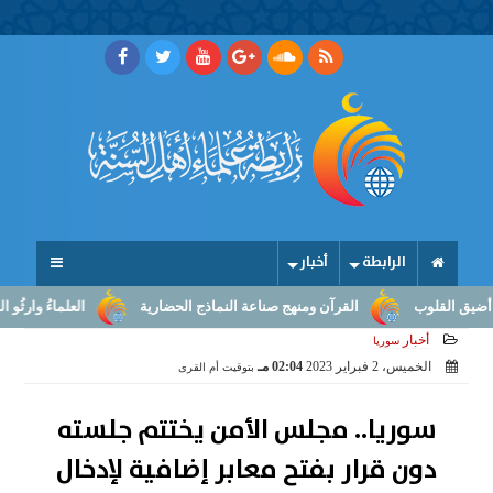
الرابطة
أخبار
وب
القرآن ومنهج صناعة النماذج الحضارية
العلماءُ وارثُو النبوّة: من
أخبار
سوريا
الخميس، 2 فبراير 2023
02:04 مـ
بتوقيت أم القرى
سوريا.. مجلس الأمن يختتم جلسته
دون قرار بفتح معابر إضافية لإدخال