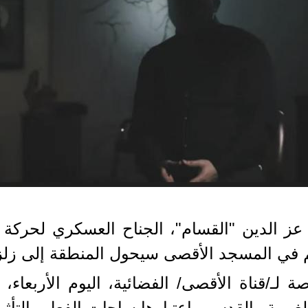
 عز الدين "القسام"، الجناح العسكري لحركة 
م في المسجد الأقصى سيحول المنطقة إلى زلز
/قناة الأقصى/ الفضائية، اليوم الأربعاء، 
بية والقدس، باعتبارها ساحات الفعل والتأثير 