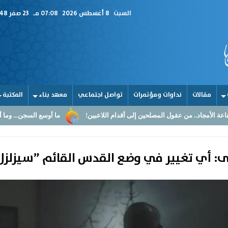
السبت
8 أغسطس 2026
07:08 مـ
23 صفر 1448
مقالات
نداوات ومؤتمرات
تواصل اجتماعي
معهد بناء
المكتبة
 المصلحين إلى أقدام اللاعبين!
ما أوسع السجن... وما أضيق القلوب
: أي تغيير في وضع القدس القائم ”سيزلزل