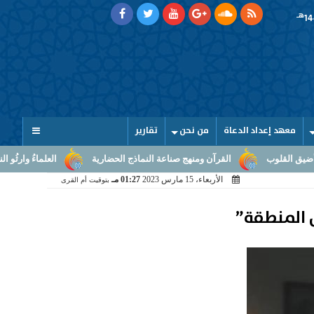
هـ
معهد إعداد الدعاة
من نحن
تقارير
القرآن ومنهج صناعة النماذج الحضارية
العلماءُ وارثُو النبوّة: من بلاغ الرسا
الأربعاء، 15 مارس 2023
01:27 مـ
بتوقيت أم القرى
 المنطقة”