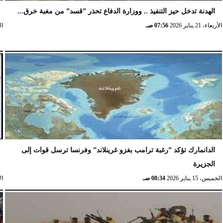
الهدنة تدخل حيز التنفيذ .. ووزارة الدفاع تحذر ”قسد” من مغبة خرق...
الأربعاء، 21 يناير 2026
07:56 صـ
الخ
الدانمارك تؤكد ”رغبة ترامب بغزو غرينلاند” وفرنسا ترسل قوات إلى
الجزيرة
الخميس، 15 يناير 2026
08:34 صـ
الإث