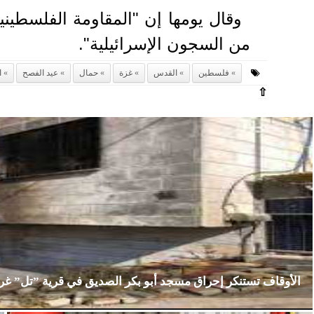
وقال يومها إن "المقاومة الفلسطيني
من السجون الإسرائيلية".
فلسطين
القدس
غزة
حمال
عيد الفصح
ا
⇧
الأوقاف تستنكر إحراق مسجد أبو بكر الصديق في قرية ”تل” غ