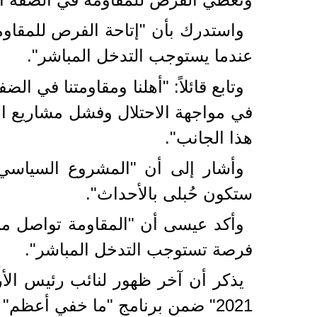
واستدرك بأن "إتاحة الفرص للمقاومة
عندما يستوجب التدخل المباشر".
وتابع قائلاً: "أهلنا ومقاومتنا في 
في مواجهة الاحتلال وفشل مشاريع ا
هذا الجانب".
وأشار إلى أن "المشروع السياسي في
ستكون حُبلى بالأحداث".
وأكد عيسى أن "المقاومة تواصل مراك
فرصة تستوجب التدخل المباشر".
يذكر أن آخر ظهور لنائب رئيس ال
2021" ضمن برنامج "ما خفي أعظم" على شاشة الجزيرة القطرية.