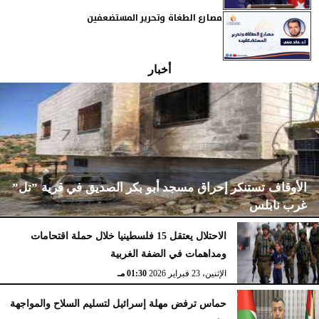
مصارع الطغاة وتحرير المستضعفين
أخبار
الأوقاف تستنكر إحراق مسجد أبو بكر الصديق في قرية ”تل”
غرب نابلس
الاحتلال يعتقل 15 فلسطينيا خلال حملة اقتحامات
ومداهمات في الضفة الغربية
الإثنين، 23 فبراير 2026
02:15 مـ
الإثنين، 23 فبراير 2026
01:30 مـ
حماس ترفض مهلة إسرائيل لتسليم السلاح والمواجهة