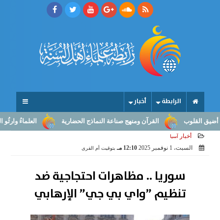
الرابطة
أخبار
قلوب
القرآن ومنهج صناعة النماذج الحضارية
العلماءُ وارثُو النبوّة:
أخبار
آسيا
السبت، 1 نوفمبر 2025
12:10 مـ
بتوقيت أم القرى
سوريا .. مظاهرات احتجاجية ضد
تنظيم ”واي بي جي” الإرهابي