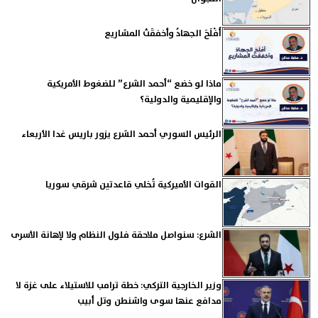
أَفْلَحَ الجهادُ وأخفقَتْ المشاريع
ماذا لو خضع “أحمد الشرع” للضغوط الأمريكية
والإقليمية والدولية؟
الرئيس السوري أحمد الشرع يزور باريس غدا الأربعاء
القوات الأميركية تُخلي قاعدتين شرقي سوريا
الشرع: سنواصل ملاحقة فلول النظام ولا لإهانة الأسرى
وزير الخارجية التركي: خطة ترامب للاستيلاء على غزة لا
مدافع عنها سوى واشنطن وتل أبيب