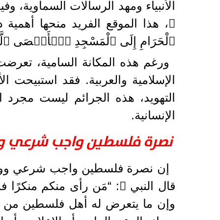
الأنبياء ومهد الرسالات السماوية، وف
ﷺ، هذا الموقع الفريد منحها أهمية دينية ع
ٱلْحَرَامِ إِلَى ٱلْمَسْجِدِ ٱلۡأَقۡصَى ٱلَّذِ
ورغم هذه المكانة السامية، تعرضت 
الإسلامية والعربية. فقد استبيحت ا
التهويد، هذه الجرائم ليست مجرد 
الإنسانية.
نصرة فلسطين واجب شرعي 
إن نصرة فلسطين واجب شرعي ووطن
قال النبي ﷺ: “مَن رأى منكم منكرًا 
وإن ما يتعرض له أهل فلسطين من ظل