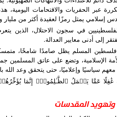
 دائم للاعتداءات والانتهاكات الصهيونية. يُم
كررة عبر الحفريات والاقتحامات اليومية، ه
س إسلامي يمثل رمزًا لعقيدة أكثر من مليار 
لفلسطينيين في سجون الاحتلال، الذين يتع
ر إلى أدنى معايير العدالة.
طين المسلم يظل صامدًا شامخًا، متمسكًا ب
الأمة الإسلامية، وتضع على عاتق المسلمين جم
ف معهم سياسيًا وإعلاميًا، حتى يتحقق وعد الله ب
َٰفِلًا عَمَّا يَعۡمَلُ ٱلظَّـٰلِمُونَۚ إِنَّمَا يُؤَخِّ
 وتهويد المقدسات