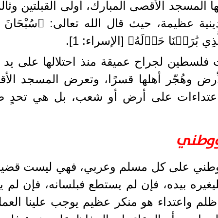
يها المسجد الأقصى المبارك، أولى القبلتين و
ظيمة، حيث قال الله تعالى: ﴿سُبْحَانَ الَّذِي أَسْرَ
ي بَٰرَكۡنَا حَوۡلَهُ﴾ [الإسراء: 1].
فلسطين لجراح عميقة منذ احتلالها على يد ا
لأرض وهُجّر أهلها قسرًا، وتعرض المسجد الأ
اعتداءات على أرض أو شعب، بل هي تحدٍ صا
ووطني
ي على كل مسلم وعربي، فهي ليست قضية شع
فليغيره بيده، فإن لم يستطع فبلسانه، فإن لم 
م واعتداء هو منكر عظيم يوجب علينا العمل 