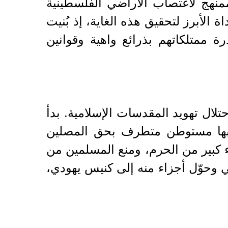
منهج لاغتصاب الأراضي الفلسطينية
الأبرز لتحقيق هذه الغاية، إذ بُنيت
ة ممتلكاتهم بذرائع واهية وقوانين
تلال تهويد المقدسات الإسلامية. بدأ
يًا بعد مجزرة الحرم الإبراهيمي عام 1994، التي ارتكبها مستوطن متطرف بحق المصلين
 كبير من الحرم، ومنع المسلمين من
مي وحوّل أجزاء منه إلى كنيس يهودي،