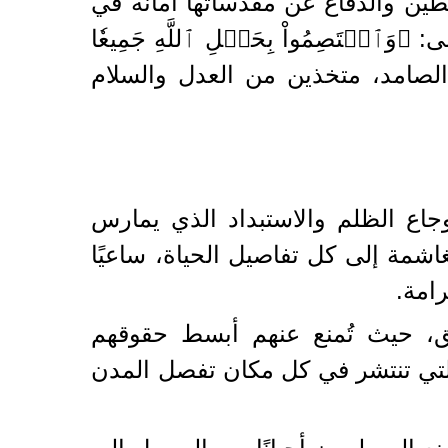
طين والدفاع عن مقدساتها أمانة في
عۡتَصِمُواْ بِحَبۡلِ ٱللَّهِ جَمِيعٗا
ة ولنصرة شعبها الصامد، متخذين من العدل والسلام
اع الظلم والاستبداد الذي يمارس
اشمة إلى كل تفاصيل الحياة، ساعيًا
امة.
ق، حيث تُمنع عنهم أبسط حقوقهم
 التي تنتشر في كل مكان تفصل المدن