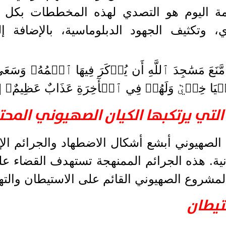
 اليوم هو التصدي لهذه المخططات بكل الو
ي، وتكثيف الجهود الدبلوماسية، بالإضافة
َ مَسَٰجِدَ ٱللَّهِ أَن يُذۡكَرَ فِيهَا ٱسۡمُهُۥ وَسَعَىٰ فِ
نۡيَا خِزۡيٞ وَلَهُمۡ فِي ٱلۡأٓخِرَةِ عَذَابٌ عَظِيمٌ﴾ [الب
ة التي يرتكبها الكيان الصهيوني ال
 الصهيوني أبشع أشكال الاضطهاد والجرائم ال
انية. هذه الجرائم الممنهجة تستهدف القضاء عل
لمشروع الصهيوني القائم على الاستيطان والتهو
تيطان