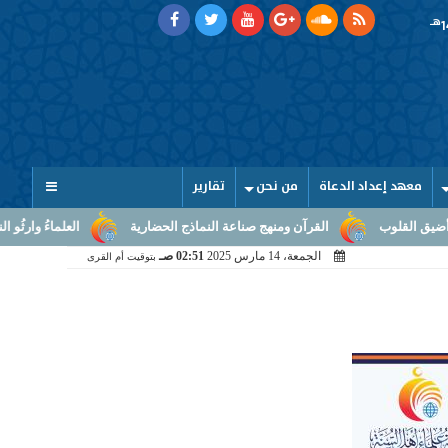
هـ
معهد إعداد الدعاة
من نحن
تقارير
القرآن ومنهج صناعة النماذج الحضارية
العلماءُ وارثُو النبوّة: من بل
الجمعة، 14 مارس 2025
02:51 صـ
بتوقيت أم القرى