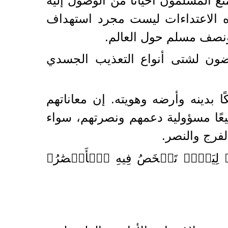
نع المسلمون أحيانًا من الوصول إليه
ذه الاعتداءات ليست مجرد استهداف
ونصف مسلم حول العالم.
رضون لشتى أنواع التعذيب الجسدي
دينه وأرضه وهويته. إن معاناتهم
يعًا مسؤولية دعمهم ونصرتهم، سواء
الفرج والنصر.
رُهُمۡ لِيَوۡمٖ تَشۡخَصُ فِيهِ ٱلۡأَبۡصَٰرُ﴾