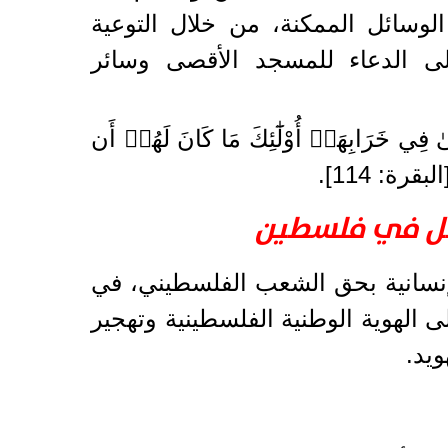
سائل الممكنة، من خلال التوعية
 إلى الدعاء للمسجد الأقصى وسائر
ي خَرَابِهَاۤ أُوْلَٰٓئِكَ مَا كَانَ لَهُمۡ أَن
قرة: 114].
محتل في فلسطين
إنسانية بحق الشعب الفلسطيني، في
ى الهوية الوطنية الفلسطينية وتهجير
يد.