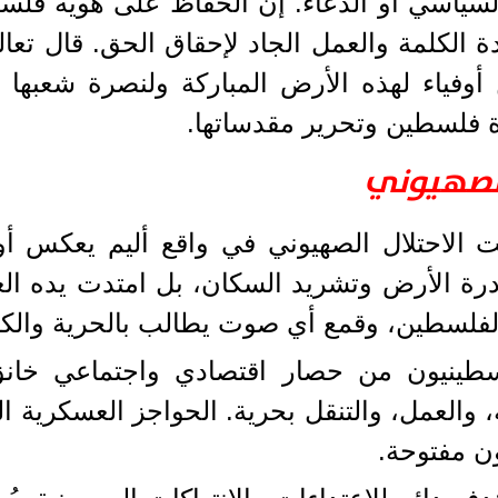
 السياسي أو الدعاء. إن الحفاظ على هوية فلس
لكلمة والعمل الجاد لإحقاق الحق. قال تعالى: ﴿وَٱ
َرَّقُواْ﴾ [آل عمران: 103]. لنكن أوفياء لهذه الأرض المبارك
دة فلسطين وتحرير مقدساتها.
الصهيوني
احتلال الصهيوني في واقع أليم يعكس أوج
صادرة الأرض وتشريد السكان، بل امتدت يده الغ
 لفلسطين، وقمع أي صوت يطالب بالحرية والكر
لسطينيون من حصار اقتصادي واجتماعي خان
ة، والعمل، والتنقل بحرية. الحواجز العسكرية
ن مفتوحة.