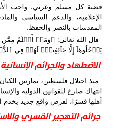
قضية كل مسلم وعربي. واجب الأمة
الإعلامية، والدعم السياسي والماد
المقدسات بالنصر والحفظ.
قال الله تعالى: ﴿وَمَنۡ أَظۡلَمُ مِمَّن مَّنَع
يَدۡخُلُوهَآ إِلَّا خَآئِفِينَۚ لَهُمۡ فِي ٱلدُّ
الاضطهاد والجرائم الإنساني
منذ احتلال فلسطين، يمارس الكيان
انتهاك صارخ للقوانين الدولية والإنس
أهلها قسرًا، لفرض واقع جديد يخدم ا
جرائم التهجير القسري والاس