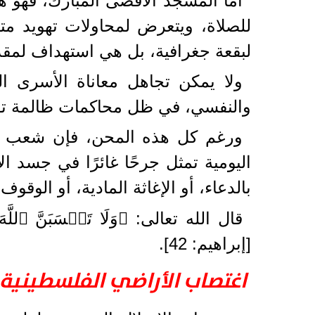
أما المسجد الأقصى المبارك، فهو هدف
للصلاة، ويتعرض لمحاولات تهويد مت
لبقعة جغرافية، بل هي استهداف لمقد
ولا يمكن تجاهل معاناة الأسرى ا
والنفسي، في ظل محاكمات ظالمة تفتق
ورغم كل هذه المحن، فإن شعب فلس
اليومية تمثل جرحًا غائرًا في جسد 
بالدعاء، أو الإغاثة المادية، أو الوقو
قال الله تعالى: ﴿وَلَا تَحۡسَبَنَّ ٱللَّهَ غ
[إبراهيم: 42].
اغتصاب الأراضي الفلسطينية