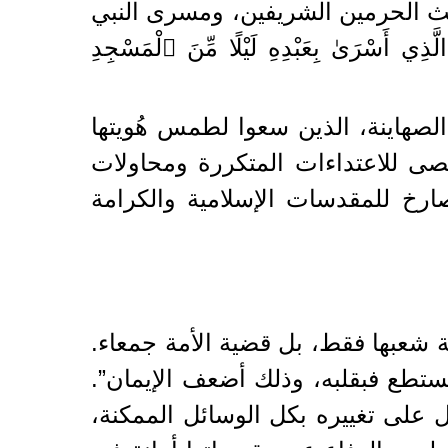
ثالث الحرمين الشريفين، ومسرى النبي
ىٰ بِعَبْدِهِ لَيْلًا مِّنَ ٱلْمَسْجِدِ
لصهاينة، الذين سعوا لطمس هُويتها
قصى للاعتداءات المتكررة ومحاولات
رخ للمقدسات الإسلامية والكرامة
بها فقط، بل قضية الأمة جمعاء.
يستطع فبقلبه، وذلك أضعف الإيمان”.
على تغييره بكل الوسائل الممكنة،