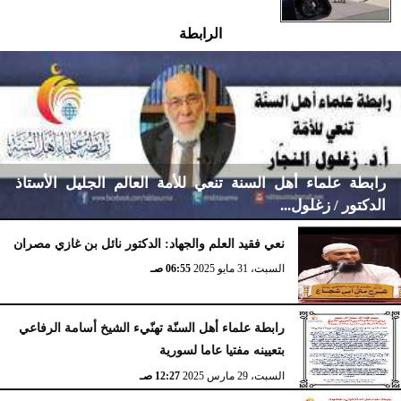
الرابطة
رابطة علماء أهل السنة تنعي للأمة العالم الجليل الأستاذ
الدكتور / زغلول...
نعي فقيد العلم والجهاد: الدكتور نائل بن غازي مصران
السبت، 31 مايو 2025
06:55 صـ
الإثنين، 10 نوفمبر 2025
12:14 صـ
رابطة علماء أهل السنّة تهنّيء الشيخ أسامة الرفاعي
بتعيينه مفتيا عاما لسورية
السبت، 29 مارس 2025
12:27 صـ