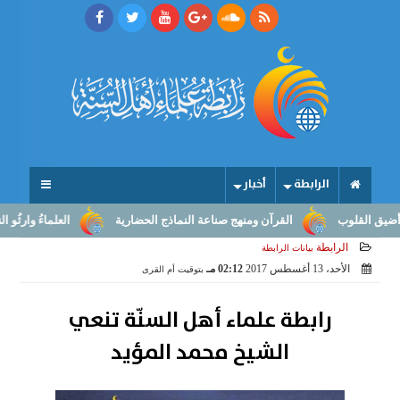
الرابطة
أخبار
لقلوب
القرآن ومنهج صناعة النماذج الحضارية
العلماءُ وارثُو النبوّة
الرابطة
بيانات الرابطة
الأحد، 13 أغسطس 2017
02:12 مـ
بتوقيت أم القرى
رابطة علماء أهل السنّة تنعي
الشيخ محمد المؤيد