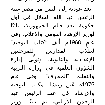
بعد عودته إلى اليمن من مصر عينه
الرئيس عبد الله السلال في أول
حكومة بعد قيام الجمهورية، نائبًا
لوزير الإرشاد القومي والإعلام. وفي
عام 1968م ألف “كتاب التوحيد”
لطلَّاب المدارس للمرحلتين
الإعدادية والثانوية، وتولَّى إدارة
الشؤون العلمية في وِزارة التربية
والتعليم “المعارف”. وفي عام
1975م عُين رئيسًا لمكتب التوجيه
والإرشاد في عهد الرئيس عبد
الرحمن الأرياني، ثم نائبًا لوزير