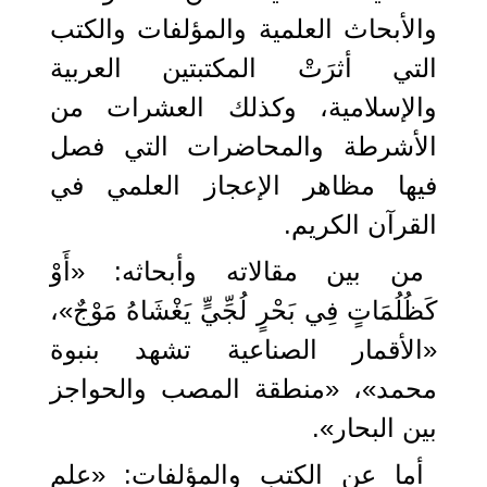
والأبحاث العلمية والمؤلفات والكتب
التي أثرَتْ المكتبتين العربية
والإسلامية، وكذلك العشرات من
الأشرطة والمحاضرات التي فصل
فيها مظاهر الإعجاز العلمي في
القرآن الكريم.
من بين مقالاته وأبحاثه: «أَوْ
كَظُلُمَاتٍ فِي بَحْرٍ لُجِّيٍّ يَغْشَاهُ مَوْجٌ»،
«الأقمار الصناعية تشهد بنبوة
محمد»، «منطقة المصب والحواجز
بين البحار».
أما عن الكتب والمؤلفات: «علم