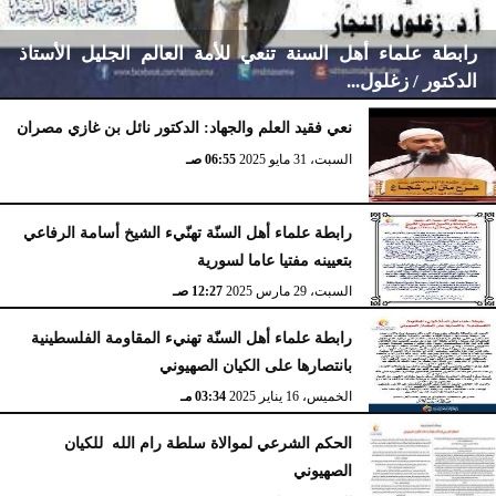
رابطة علماء أهل السنة تنعي للأمة العالم الجليل الأستاذ
الدكتور / زغلول...
نعي فقيد العلم والجهاد: الدكتور نائل بن غازي مصران
السبت، 31 مايو 2025
06:55 صـ
الإثنين، 10 نوفمبر 2025
12:14 صـ
رابطة علماء أهل السنّة تهنّيء الشيخ أسامة الرفاعي
بتعيينه مفتيا عاما لسورية
السبت، 29 مارس 2025
12:27 صـ
رابطة علماء أهل السنّة تهنيء المقاومة الفلسطينية
بانتصارها على الكيان الصهيوني
الخميس، 16 يناير 2025
03:34 مـ
الحكم الشرعي لموالاة سلطة رام الله للكيان
الصهيوني