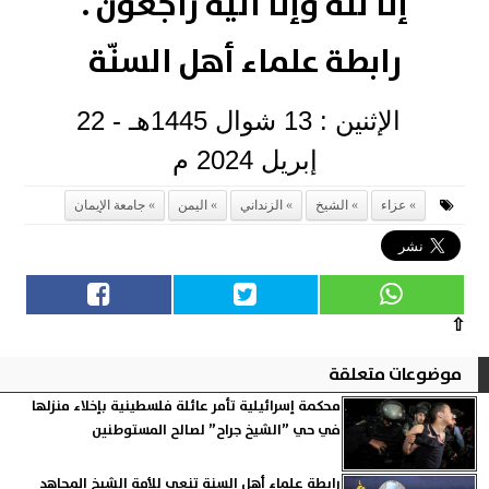
إنا لله وإنا اليه راجعون .
رابطة علماء أهل السنّة
الإثنين : 13 شوال 1445هـ - 22
إبريل 2024 م
عزاء
الشيخ
الزنداني
اليمن
جامعة الإيمان
⇧
موضوعات متعلقة
محكمة إسرائيلية تأمر عائلة فلسطينية بإخلاء منزلها
في حي ”الشيخ جراح” لصالح المستوطنين
رابطة علماء أهل السنة تنعي للأمة الشيخ المجاهد