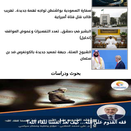
سفارة السعودية بواشنطن تواجه تهمة جديدة.. تهريب
طالب قتل فتاة أميركية
البشير في دمشق.. تعدد التفسيرات وغموض المواقف
(تحليل)
الشيوخ الستة.. جبهة تصعيد جديدة بالكونغرس ضد بن
سلمان
بحوث ودراسات
فقه القدوم على الله… كيف نُعدّ أنفسنا للقاء الله؟