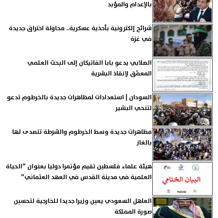
بالإعدام والمؤبد
شرائح إلكترونية بأحذية عسكرية.. محاولة اختراق جديدة
في غزة
الصلابي يدعو بابا الفاتيكان إلى البحث العلمي
المعمّق لإنقاذ البشرية
السودان | استعدادات لمظاهرات جديدة بالخرطوم تدعو
لتنحي البشير
مظاهرات جديدة وسط الخرطوم والشرطة تتصدى لها
بالغاز
هيئة علماء فلسطين تقيم مؤتمرا دوليا بعنوان ”الحياة
العلمية في مدينة القدس في العهد العثماني”
العاهل السعودي يعين وزيرا جديدا للخارجية لتحسين
صورة المملكة