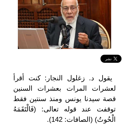
2018-11-01 10:00:49
يقول د. زغلول النجار: كنت أقرأ
لعشرات المرات بعشرات السنين
قصة سيدنا يونس ومنذ سنتين فقط
توقفت عند قوله تعالى: (فَالْتَقَمَهُ
الْحُوتُ) (الصافات: 142).