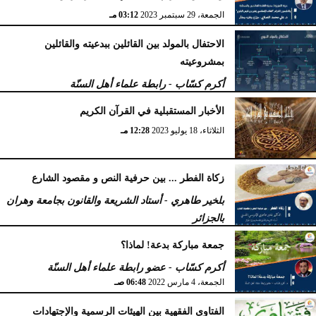
الجمعة، 29 سبتمبر 2023
03:12 مـ
الاحتفال بالمولد بين القائلين ببدعيته والقائلين
بمشروعيته
أكرم كسّاب - رابطة علماء أهل السنّة
الأربعاء، 27 سبتمبر 2023
10:34 مـ
الأخبار المستقبلية في القرآن الكريم
الثلاثاء، 18 يوليو 2023
12:28 مـ
زكاة الفطر ... بين حرفية النص و مقصود الشارع
بلخير طاهري - أستاد الشريعة والقانون بجامعة وهران
بالجزائر
السبت، 16 أبريل 2022
12:55 مـ
جمعة مباركة بدعة! لماذا؟
أكرم كسّاب - عضو رابطة علماء أهل السنّة
الجمعة، 4 مارس 2022
06:48 صـ
الفتاوى الفقهية بين الهيئات الرسمية والإجتهادات