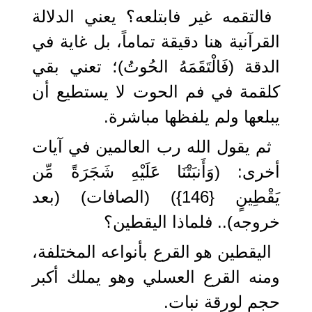
فالتقمه غير فابتلعه؟ يعني الدلالة
القرآنية هنا دقيقة تماماً، بل غاية في
الدقة (فَالْتَقَمَهُ الحُوتُ)؛ تعني بقي
كلقمة في فم الحوت لا يستطيع أن
يبلعها ولم يلفظها مباشرة.
ثم يقول الله رب العالمين في آيات
أخرى: (وَأَنبَتْنَا عَلَيْهِ شَجَرَةً مِّن
يَقْطِينٍ {146}) (الصافات) (بعد
خروجه).. فلماذا اليقطين؟
اليقطين هو القرع بأنواعه المختلفة،
ومنه القرع العسلي وهو يملك أكبر
حجم لورقة نبات.