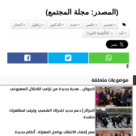
(المصدر: مجلة المجتمع)
تفسير
علمي
جديد
للدكتور
زغلول
النجار
لآية
“فَالْتَقَمَهُ الحُوتُ”
⇧
موضوعات متعلقة
الجولان .. هدية جديدة من ترامب للاحتلال الصهيوني
الجزائر | دعم جديد للحراك الشعبي وترقب لمظاهرات
حاشدة
مصر |قضاء الانقلاب يواصل المهزلة.. أحكام جديدة