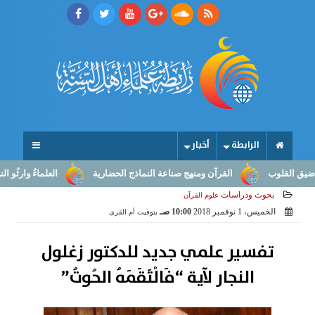
الرابطة
أخبار
وب
القرآن ومنهج صناعة النماذج الحضارية
العلماءُ وارثُو النبوّة: م
بحوث ودراسات
علوم القرآن
الخميس، 1 نوفمبر 2018
10:00 صـ
بتوقيت أم القرى
تفسير علمي جديد للدكتور زغلول
النجار لآية “فَالْتَقَمَهُ الحُوتُ”