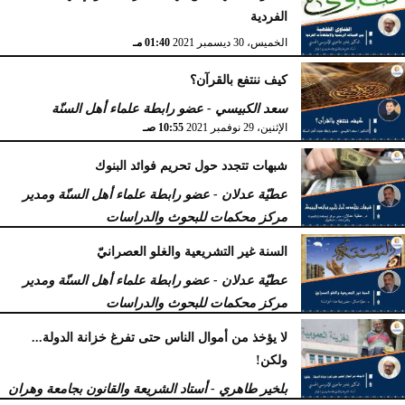
الفردية
الخميس، 30 ديسمبر 2021
01:40 مـ
كيف ننتفع بالقرآن؟
سعد الكبيسي - عضو رابطة علماء أهل السنّة
الإثنين، 29 نوفمبر 2021
10:55 صـ
شبهات تتجدد حول تحريم فوائد البنوك
عطيّة عدلان - عضو رابطة علماء أهل السنّة ومدير
مركز محكمات للبحوث والدراسات
الجمعة، 15 أكتوبر 2021
06:12 صـ
السنة غير التشريعية والغلو العصرانيّ
عطيّة عدلان - عضو رابطة علماء أهل السنّة ومدير
مركز محكمات للبحوث والدراسات
الأربعاء، 1 سبتمبر 2021
11:02 صـ
لا يؤخذ من أموال الناس حتى تفرغ خزانة الدولة...
ولكن!
بلخير طاهري - أستاد الشريعة والقانون بجامعة وهران