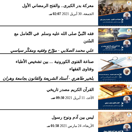
بالجزائر
معركة بدر الكبرى.. والفتح الرمضاني الأول
الثلاثاء، 3 أغسطس 2021
03:35 مـ
الجمعة، 30 أبريل 2021
02:07 مـ
فقه النّبيِّ صلى الله عليه وسلم في التّعامل مع
السٌنن
علي محمد الصلابي - مؤرّخ وفقيه ومفكّر سياسي
الخميس، 29 أبريل 2021
12:51 مـ
صناعة الفتوى الكورونیة ... بین تشخیص الأطباء
وفتاوى الفقھاء
بلخير طاهري - أستاد الشريعة والقانون بجامعة وهران
بالجزائر
القرآن الكريم مصدر تاريخي
الإثنين، 26 أبريل 2021
11:51 صـ
الأحد، 11 أبريل 2021
09:30 صـ
ليس بين آدم ونوح رسول
الأربعاء، 24 مارس 2021
01:58 مـ