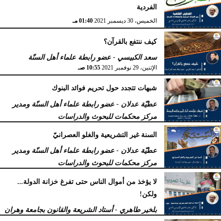
الفردية
الخميس، 30 ديسمبر 2021
01:40 مـ
كيف ننتفع بالقرآن؟
سعد الكبيسي - عضو رابطة علماء أهل السنّة
الإثنين، 29 نوفمبر 2021
10:55 صـ
شبهات تتجدد حول تحريم فوائد البنوك
عطيّة عدلان - عضو رابطة علماء أهل السنّة ومدير
مركز محكمات للبحوث والدراسات
الجمعة، 15 أكتوبر 2021
06:12 صـ
السنة غير التشريعية والغلو العصرانيّ
عطيّة عدلان - عضو رابطة علماء أهل السنّة ومدير
مركز محكمات للبحوث والدراسات
الأربعاء، 1 سبتمبر 2021
11:02 صـ
لا يؤخذ من أموال الناس حتى تفرغ خزانة الدولة...
ولكن!
بلخير طاهري - أستاد الشريعة والقانون بجامعة وهران