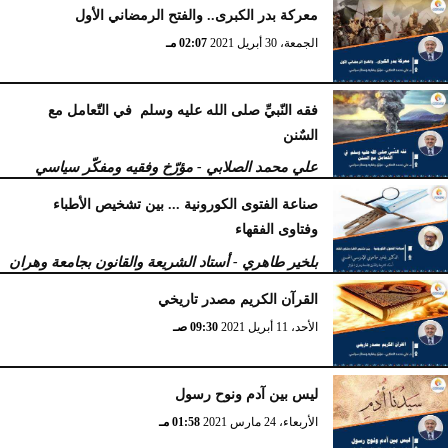
بالجزائر
معركة بدر الكبرى.. والفتح الرمضاني الأول
الثلاثاء، 3 أغسطس 2021
03:35 مـ
الجمعة، 30 أبريل 2021
02:07 مـ
فقه النّبيِّ صلى الله عليه وسلم في التّعامل مع
السٌنن
علي محمد الصلابي - مؤرّخ وفقيه ومفكّر سياسي
الخميس، 29 أبريل 2021
12:51 مـ
صناعة الفتوى الكورونیة ... بین تشخیص الأطباء
وفتاوى الفقھاء
بلخير طاهري - أستاد الشريعة والقانون بجامعة وهران
بالجزائر
القرآن الكريم مصدر تاريخي
الإثنين، 26 أبريل 2021
11:51 صـ
الأحد، 11 أبريل 2021
09:30 صـ
ليس بين آدم ونوح رسول
الأربعاء، 24 مارس 2021
01:58 مـ