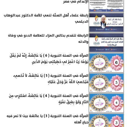
الإعدام في مصر
رابطة علماء أهل السنّة تنعي للأمة الدكتور عبدالوهاب
الديلمي
الرابطة تتقدم بخالص العزاء للعلامة الددو في وفاة
والدته
المرأة في السنة النبوية ( 6 ) يَا عَائِشَةُ، إِنّهُ لَمْ يَقُلْ
يَوْمًا: رَبّ اغْفِرْ لِي خَطِيئَتِي يَوْمَ الدّينِ
المرأة في السنة النبوية ( 5 ) يَا عَائِشَةُ، لاَ تُحْصِي،
فَيُحْصِيَ اللّهُ عَزَّ وَجَلَّ عَلَيْكِ
المرأة في السنة النبوية ( 4 ) يَا عَائِشَةُ، ‌اسْتَتِرِي ‌مِنَ
‌النّارِ وَلَوْ بِشِقِّ تَمْرَةٍ
المرأة في السنة النبوية ( 3 ) يا عائشة بيت لا تمر فيه
جياع أهله