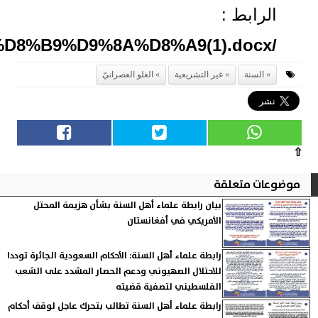
الرابط :
/upload/library/U/2/img/files/%D8%A7%D9%84%D8%B3%D9%86%D8%A9_%D8%BA%D9%8A%D8%B1_%D8%A7%D9%84%D8%AA%D8%B4%D8%B1%D9%8A%D8%B9%D9%8A%D8%A9(1).docx
السنة
غير التشريعية
الغلو العصرانيّ
⇧
موضوعات متعلقة
بيان رابطة علماء أهل السنة بشأن هزيمة المحتل
الأمريكي في أفغانستان
رابطة علماء أهل السنة: الأحكام السعودية الجائرة توددا
للاحتلال الصهيوني ودعم الحصار المشدد على الشعب
الفلسطيني لتصفية قضيته
رابطة علماء أهل السنة تطالب بتحرك عاجل لوقف أحكام