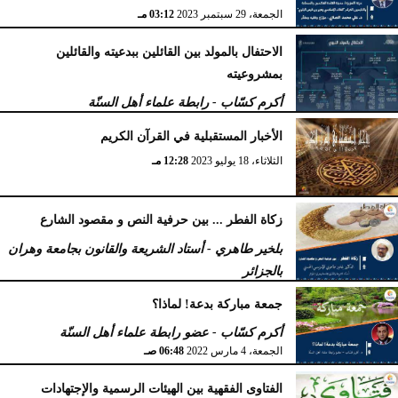
الجمعة، 29 سبتمبر 2023
03:12 مـ
الاحتفال بالمولد بين القائلين ببدعيته والقائلين
بمشروعيته
أكرم كسّاب - رابطة علماء أهل السنّة
الأربعاء، 27 سبتمبر 2023
10:34 مـ
الأخبار المستقبلية في القرآن الكريم
الثلاثاء، 18 يوليو 2023
12:28 مـ
زكاة الفطر ... بين حرفية النص و مقصود الشارع
بلخير طاهري - أستاد الشريعة والقانون بجامعة وهران
بالجزائر
السبت، 16 أبريل 2022
12:55 مـ
جمعة مباركة بدعة! لماذا؟
أكرم كسّاب - عضو رابطة علماء أهل السنّة
الجمعة، 4 مارس 2022
06:48 صـ
الفتاوى الفقهية بين الهيئات الرسمية والإجتهادات