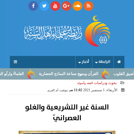
الرابطة
أخبار
القلوب
القرآن ومنهج صناعة النماذج الحضارية
العلماءُ وارثُو النبوّ
بحوث ودراسات
الفقه وأصوله
الأربعاء، 1 سبتمبر 2021
11:02 صـ
بتوقيت أم القرى
السنة غير التشريعية والغلو
العصرانيّ