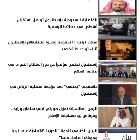
القنصلية السعودية بإسطنبول تواصل استقبال
أشخاص في عطلتها الرسمية
مصادر تركية: 15 سعوديا وصلوا قنصليتهم بإسطنبول
أثناء تواجد خاشقجي
إسطنبول تحتضن مؤتمراً عن دور المنهاج النبوي في
صناعة السلام
خاشقجي ”يختفي” بعد مراجعة قنصلية الرياض في
إسطنبول
اليمن | مظاهرات تمزق صورتي ابني سلمان وزايد...
وقرقاش يرد بمهاجمة الإصلاح
البيان الختامي لندوة ”الحرب الاقتصاديّة على تركيا
وموقف العلماء منها”‏