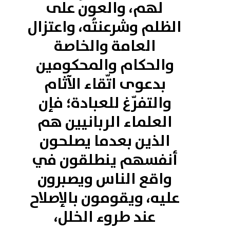
لهم، والعونُ على
الظلم وشرعنتُه، واعتزال
العامة والخاصة
والحكام والمحكومين
بدعوى اتّقاء الآثام
والتفرّغ للعبادة؛ فإن
العلماء الربانيين هم
الذين بعدما يصلحون
أنفسهم ينطلقون في
واقع الناس ويصبرون
عليه، ويقومون بالإصلاح
عند طروء الخلل،