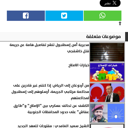
⇧
موضوعات متعلقة
مديرية أمن إسطنبول تنشر تفاصيل هامة عن جريمة
قتل خاشقجي
خيارات الاصلاح
من أردوغان إلى الرياض: إذا كنتم غير قادرين على
محاكمة مرتكبي الجريمة، أرسلوهم إلى إسطنبول
لمحاكمتهم
الكشف عن تحالف عسكري بين ”الإصلاح” و”طارق
عفاش” على حدود المحافظات الجنوبية
الشيخ سعيد الغامدي : مقترحات للعهد الجديد