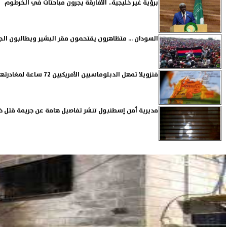
برؤية غير خليجية.. الأفارقة يجرون مباحثات في الخرطوم
السودان ... متظاهرون يقتحمون مقر البشير ويطالبون الج
فنزويلا تمهل الدبلوماسيين الأمريكيين 72 ساعة لمغادرتها
مديرية أمن إسطنبول تنشر تفاصيل هامة عن جريمة قتل