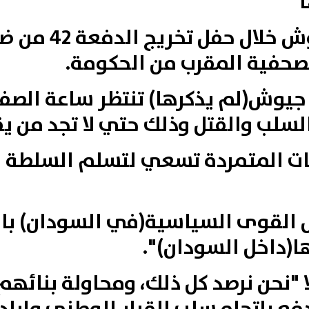
"
جاء ذلك في كلم
لصحفية المقرب من الحكومة.
وش(لم يذكرها) تنتظر ساعة الصفر
سلب والقتل وذلك حتي لا تجد من يق
كات المتمردة تسعي لتسلم السلطة ل
 القوى السياسية(في السودان) بالد
ا(داخل السودان)".
"نحن نرصد كل ذلك، ومحاولة بنائهم