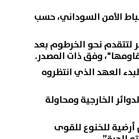
ة ألقاها قوش خلال حفل تخريج الدفعة 42 من ضباط الأمن السوداني، حسب
 لتتقدم نحو الخرطوم بعد
اومها"، وفق ذات المصدر.
بدء العهد الذي انتظروه
وائر الخارجية ومحاولة
 أرضية للخنوع للقوى