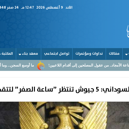
الأحد
9 أغسطس 2026
12:47 مـ
24 صفر 1448
مقالات
نداوات ومؤتمرات
تواصل اجتماعي
معهد بناء
المكتبة
صلحين إلى أقدام اللاعبين!
ما أوسع السجن... وما أضيق القلوب
القر
ة الصفر” لتتقدم نحو الخرطوم