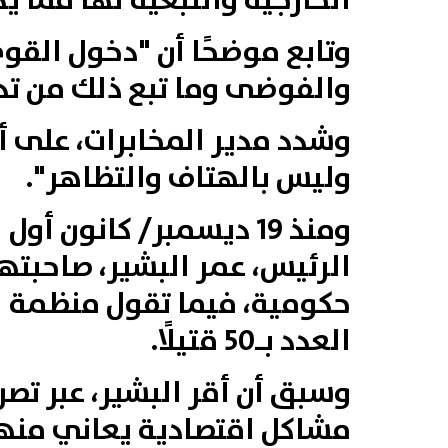
الخارجية والتبعية لها مما ي
وتابع موضحًا أن "دخول القو
والفوضى وما تبع ذلك من تد
وشدد مدير المخابرات، على أن
وليس بالهتاف والتظاهر".
ومنذ 19 ديسمبر/ كانون
العدد بـ50 قتيلًا.
وسبق أن أقر البشير، عبر تصر
مشاكل اقتصادية يعاني منها