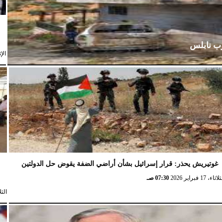
رب نابلس
الإثنين،
غوتيريش يحذر: قرار إسرائيل بشأن أراضي الضفة يقوض حل الدولتين
ش
ثاء، 17 فبراير 2026
07:30 صـ
الثلاثاء، 