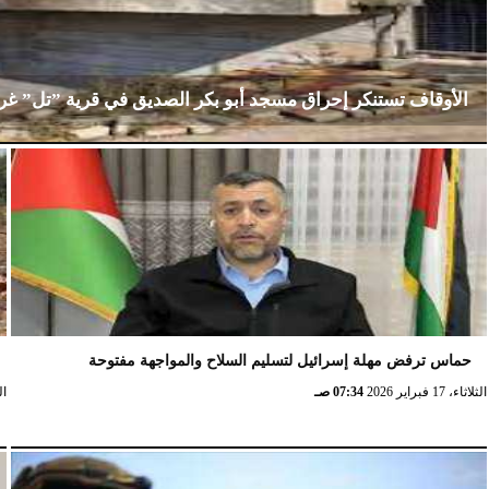
الأوقاف تستنكر إحراق مسجد أبو بكر الصديق في قرية ”تل” غ
الإثنين، 23 فبراير 2026
02:15 مـ
حماس ترفض مهلة إسرائيل لتسليم السلاح والمواجهة مفتوحة
الثلاثاء، 17 فبراير 2026
07:34 صـ
الثلا