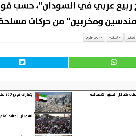
بيع عربي في السودان"، حسب قول
ندسين ومخربين" من حركات مسلحة م
لصفر
لتتقدم
الخرطوم
 هياكل الفترة الانتقالية
الإمارات تودع 250 مليون دولار في البنك المركزي السوداني
السودان | حشد أمني 