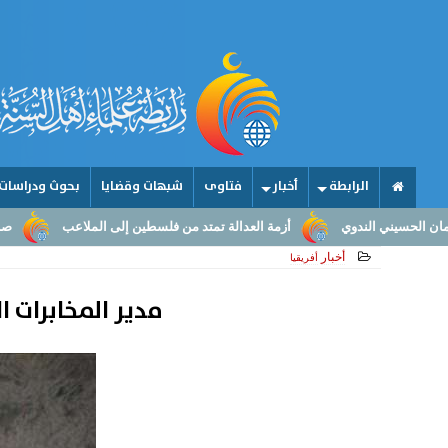
الرابطة
أخبار
فتاوى
شبهات وقضايا
بحوث ودراسات
أزمة العدالة تمتد من فلسطين إلى الملاعب
صناعة الأمجاد.. من عقول الم
أخبار
أفريقيا
مدير المخابرات السوداني: 5 جيوش تنتظر ”ساع