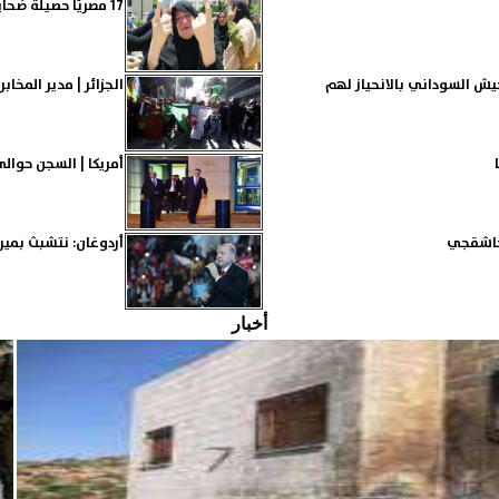
17 مصريًّا حصيلة ضحايا 24 ساعة بالعريش.. السيسي أشعل روح الانتقام بشلّال دماء ليستر فشله
يش السوداني بالانحياز لهم
الجزائر | مدير المخا
أمريكا | السجن حوال
 خاشقجي
أردوغان: نتشبث بمير
أخبار