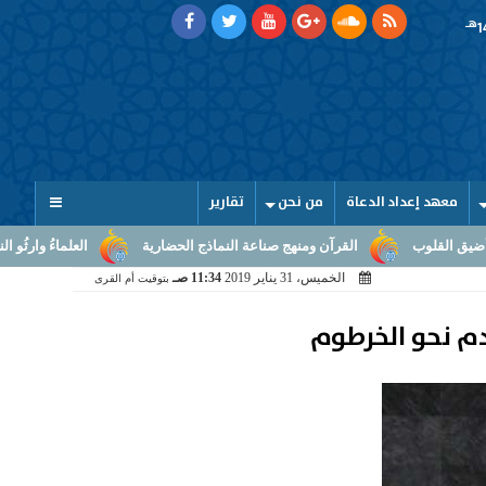
هـ
معهد إعداد الدعاة
من نحن
تقارير
آن ومنهج صناعة النماذج الحضارية
العلماءُ وارثُو النبوّة: من بلاغ الرسالة إل
الخميس، 31 يناير 2019
11:34 صـ
بتوقيت أم القرى