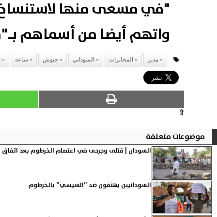
"في مسعى منها لاستنساخ ر
واتهم أيضا من أسماهم بـ"م
مدير
المخابرات
السوداني
جيوش
ساعة
ا
⇧
موضوعات متعلقة
السودان | قتلى وجرحى في اعتصام الخرطوم بعد اتفاق على
السودانيين يهتفون ضد ”السيسي” بالخرطوم