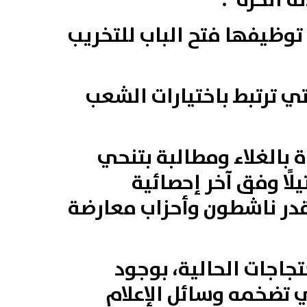
ه الحرة”.
توظيفها فتح الباب للتخريب
تي ترتبط باختيارات الشعب
دة بالغلاء ومطالبة بتنحي
مر البشير، صاحبتها أعمال عنف أسفرت عن سقوط 30 قتيلًا وفق آخر إحصائية
ا تقول منظمة العفو الدولية إن عدد القتلى 40، ويقدر ناشطون وأحزاب معارضة
تجاجات الحالية، بوجود
 تضخمه وسائل الإعلام