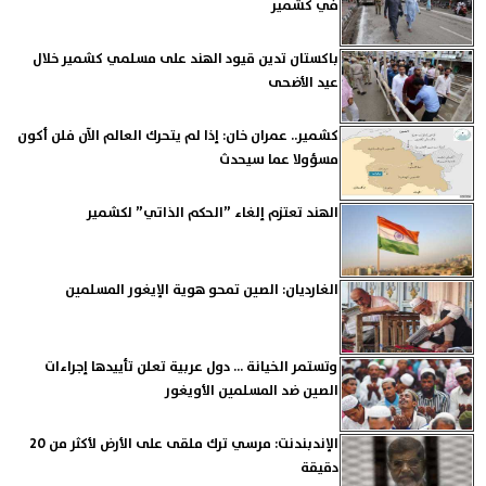
في كشمير
باكستان تدين قيود الهند على مسلمي كشمير خلال
عيد الأضحى
كشمير.. عمران خان: إذا لم يتحرك العالم الآن فلن أكون
مسؤولا عما سيحدث
الهند تعتزم إلغاء ”الحكم الذاتي” لكشمير
الغارديان: الصين تمحو هوية الإيغور المسلمين
وتستمر الخيانة ... دول عربية تعلن تأييدها إجراءات
الصين ضد المسلمين الأويغور
الإندبندنت: مرسي ترك ملقى على الأرض لأكثر من 20
دقيقة