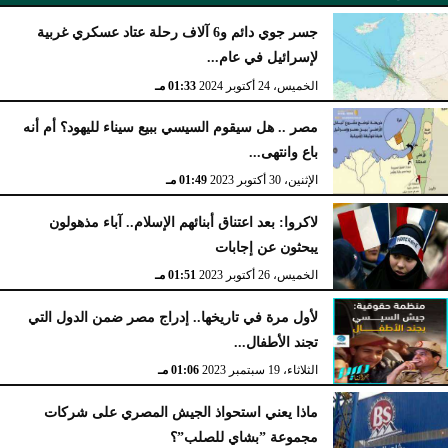
جسر جوي دائم و6 آلاف رحلة عتاد عسكري غربية
لإسرائيل في عام...
الجمعة، 14 نوفمبر 2025
12:18 مـ
الخميس، 24 أكتوبر 2024
01:33 مـ
مصر .. هل سيقوم السيسي ببيع سيناء لليهود؟ أم أنه
باع وانتهى...
الإثنين، 30 أكتوبر 2023
01:49 مـ
لاكروا: بعد اعتناق أبنائهم الإسلام.. آباء مذهولون
يبحثون عن إجابات
الخميس، 26 أكتوبر 2023
01:51 مـ
لأول مرة في تاريخها.. إدراج مصر ضمن الدول التي
تجند الأطفال...
الثلاثاء، 19 سبتمبر 2023
01:06 مـ
ماذا يعني استحواذ الجيش المصري على شركات
مجموعة ”بشاي للصلب”؟