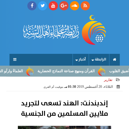
الرابطة
أخبار
لقلوب
القرآن ومنهج صناعة النماذج الحضارية
العلماءُ وارثُو النبوّة:
تقارير
الثلاثاء، 20 أغسطس 2019
01:30 مـ
بتوقيت أم القرى
إندبندنت: الهند تسعى لتجريد
ملايين المسلمين من الجنسية