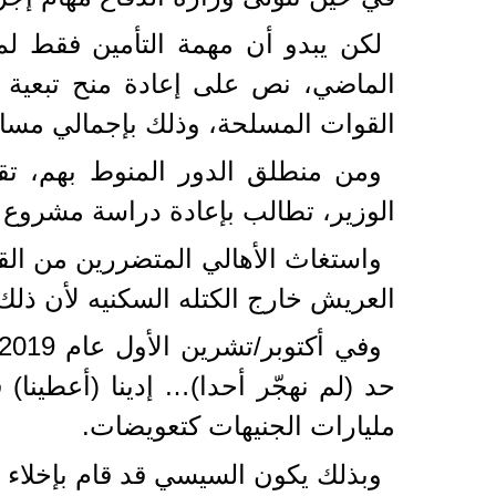
لكن يبدو أن مهمة التأمين فقط لم
الماضي، نص على إعادة منح تبعية مي
القوات المسلحة، وذلك بإجمالي مساحة 541.82 فد
ومن منطلق الدور المنوط بهم، تق
الوزير، تطالب بإعادة دراسة مشروع ت
واستغاث الأهالي المتضررين من القر
العريش خارج الكتله السكنيه لأن ذلك سيوفر 
حد (لم نهجّر أحدا)… إدينا (أعطينا
مليارات الجنيهات كتعويضات.
وبذلك يكون السيسي قد قام بإخلاء س