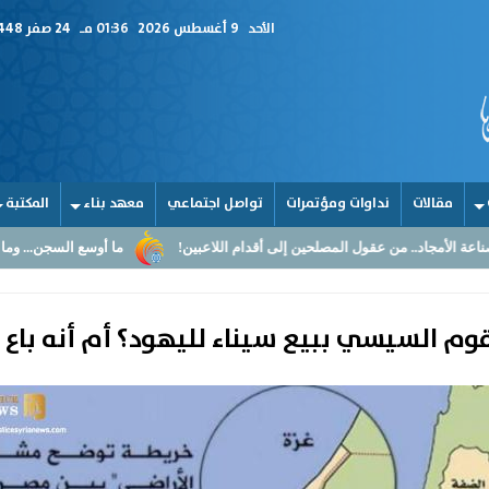
الأحد
9 أغسطس 2026
01:36 مـ
24 صفر 1448
مقالات
نداوات ومؤتمرات
تواصل اجتماعي
معهد بناء
المكتبة
عقول المصلحين إلى أقدام اللاعبين!
ما أوسع السجن... وما أضيق القلوب
وم السيسي ببيع سيناء لليهود؟ أم أنه باع و