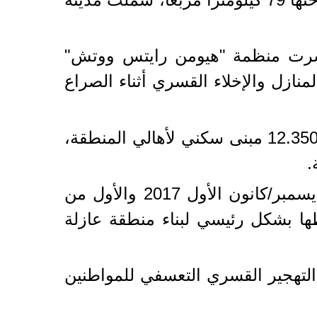
نشرت منظمة "هيومن رايتس ووتش"
لهدم المنازل والإخلاء القسري أثناء الصراع
وذكر التقرير أن الجيش دمّر من أواخر 2013 حتى يوليو/تموز 2020 ما لا يقل عن 12.350 مبنى سكني لأهالي المنطقة،
وأضاف أن تحليل عشرات الصور للأقمار الصناعية التي التقطت بين الرابع من ديسمبر/كانون الأول 2017 والأول من
بمدينة العريش ومحيطها بشكل رئيسي لبناء منطقة عازلة
هجير القسري للمواطنين، وتنص المادة 63 على حظر التهجير القسري التعسفي للمواطنين