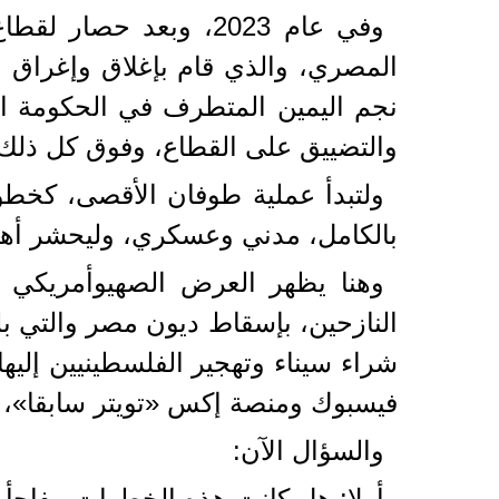
وفي عام 2023، وبعد 
المصري، والذي قام بإغلاق وإغراق ال
نجم اليمين المتطرف في الحكومة ا
والتضييق على القطاع، وفوق كل ذلك ا
ولتبدأ عملية طوفان الأقصى، كخطو
بالكامل، مدني وعسكري، وليحشر أهالي
وهنا يظهر العرض الصهيوأمريكي ل
شراء سيناء وتهجير الفلسطينيين إلي
فيسبوك ومنصة إكس «تويتر سابقا»، 
والسؤال الآن:
أولا: هل كانت هذه الخطوات مفاجأة