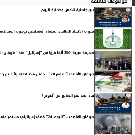
موضوعات متعلقة
بين جاهلية الأمس وحضارة اليوم
فتوى الاتحاد العالمي لعلماء المسلمين بوجوب المقاطعة
صحيفة عبرية: 230 ألفا فروا من ”إسرائيل” منذ ”طوفان الأقصى” والعدد قابل للزيادة
طوفان الأقصى ”اليوم 28” .. مقتل 4 ضباط إسرائيليين وعدد الشهداء يتجاوز 9 آلاف
ماذا بعد نصر السابع من أكتوبر ؟
طوفان الأقصى .. ”اليوم 24” قصف إسرائيلي مستمر على القطاع واشتباكات عنيفة في جنين