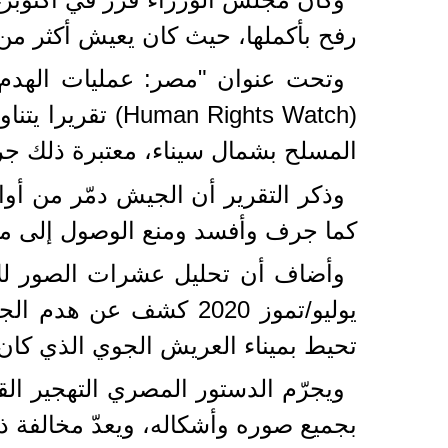
رفح بأكملها، حيث كان يعيش أكثر من 70 ألف شخص
وتحت عنوان "مصر: عمليات الهدم
(n Rights Watch
المسلح بشمال سيناء، معتبرة ذلك ج
كما جرف وأفسد ومنع الوصول إلى ما لا يقل عن 14.300 فدانا م
تحيط بميناء العريش الجوي الذي كان مدنيا، ويستخ
بجميع صوره وأشكاله، ويعدّ مخالفة ذ