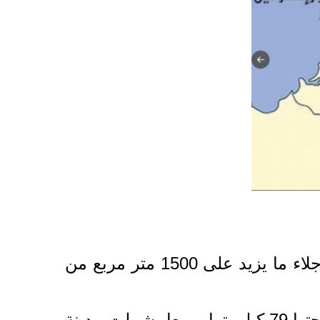
في نوفمبرعام 2017 انتهت إدارة مدينة رفح (الواقعة شرقي مدينة العريش) من إجلاء ما يزيد على 1500 متر مربع من
وكان مجلس الوزراء قرر في أكتوبر2014 إجلاء السكان من منطقة عازلة تبلغ مساحتها 79 كيلومترا مربعا، شملت مدينة