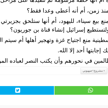
 منذ زمن، أم أنه أعطى وعدا فقط؟
 بيع سيناء، لليهود، أم أنها ستلحق بجزيرتي
 ولتستطيع إسرائيل إنشاء قناة بن جوريون؟
طينية منع اجتياح غزة وتهجير أهلها أم سيتم
 إجابتها أحد إلا الله.
المين في نحورهم وأن يكتب النصر لعباده المؤ
مشروع=صهيوني