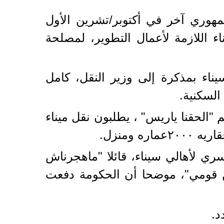
مهوري آخر في أكتوبر/تشرين الأول
ء اللازمة لأعمال التطوير، لمصلحة
اء بمذكرة إلى وزير النقل، كامل
السكنية.
"الحقنا ياريس" ، يطلبون نقل ميناء
ومنزل.
ي التهجير القسري لأهالي سيناء، قائلا "ماهجرناش
أمن قومي"، موضحا أن الحكومة دفعت
د.