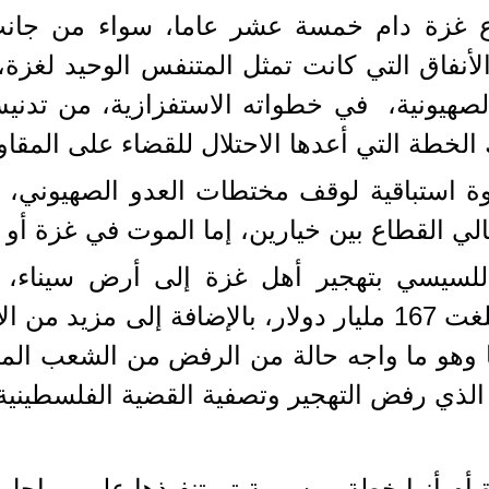
حصار لقطاع غزة دام خمسة عشر عاما، سواء من ج
أنفاق التي كانت تمثل المتنفس الوحيد لغزة، 
لصهيونية، في خطواته الاستفزازية، من تدن
لخطة التي أعدها الاحتلال للقضاء على المقا
ة استباقية لوقف مختطات العدو الصهيوني، و
 القطاع بين خيارين، إما الموت في غزة أو ا
لسيسي بتهجير أهل غزة إلى أرض سيناء، الخ
النازحين، بإسقاط ديون مصر والتي بلغت 167 مليار دولار، بال
ها وهو ما واجه حالة من الرفض من الشعب ال
الذي رفض التهجير وتصفية القضية الفلسطين
 أم أنها خطة مرسومة تم تنفيذها على مراحل