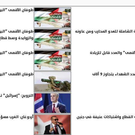
طوفان الأقصى ”اليوم 34” .. غارات الاحتلال تتواصل والمقاومة تكبده خ
 الشاملة للعدو المحارب ومن عاونه
والزوايدة وسط قطاع
طوفان الأقصى ”اليوم 29” .. 5 مجازر خلال 24 ساعة ونتنياهو يرفض الهدنة
طوفان الأقصى ”اليوم 25” .. القسام تتصدى لتوغل إسرائيلي واعتراض ”هدف جوي
النرويج: ”إسرائيل” 
أردوغان: الغرب مسؤو