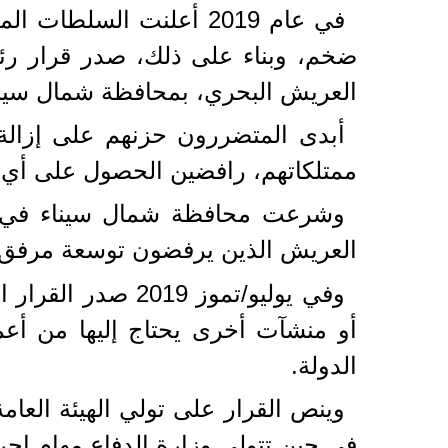
في عام 2019 أعلنت الس
ضخم، وبناء على ذلك، صدر قرار رئا
العريش البحري، بمحافظة شمال سينا
أبدى المتضررون حزنهم على إزالة 
ممتلكاتهم، رافضين الحصول على أي ت
وشرعت محافظة شمال سيناء في مخ
العريش الذين يرفضون توسعة مرفق
أو منشآت أخرى يحتاج إليها من أعم
الدولة.
وينص القرار على تولي الهيئة العامة
في حين تتولى وزارة الدفاع مهام إجرا