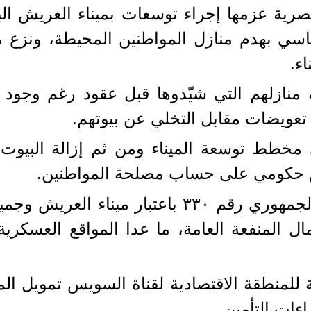
لطات المصرية عزمها إجراء توسعات بميناء العريش
سي بهدم منازل المواطنين المحيطة، ونزع م
ء.
منازلهم التي شيّدوها قبل عقود رغم وجود بد
عويضات مقابل التخلي عن بيوتهم.
طط توسعة الميناء ومن ثم إزالة البيوت، 
 حكومي على حساب مصلحة المواطنين.
وفي يوليو/تموز 2019 صدر القرار الجمهوري رقم ٠
ال المنفعة العامة، ما عدا المواقع العسكر
 للمنطقة الاقتصادية لقناة السويس تمويل المي
ءات التأمين.