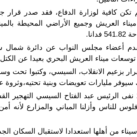
 تكن كافية لوزارة الدفاع، فقد صدر قرار ج
ناء العريش وجميع الأراضي المحيطة بالمينا
انا.
دم أعضاء مجلس النواب عن دائرة شمال سين
وسعات ميناء العريش البحري بعيدا عن الكتل 
ار بزعيم الانقلاب، السيسي، وكتبوا تحت وسم 
مليارات تعويضات وبنية تحتيه،وثروة عقاريه ٢٠٠٠عماره 
وفي أكتوبر/تشرين الأول عام 2019 نفى الرئيس عبد الفتاح السيس
) فلوس للناس وأزلنا المباني والمزارع لأنه 
يناء من أهلها استعدادا لاستقبال السكان الجد