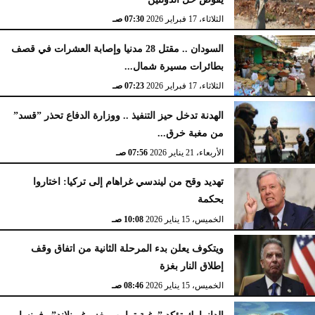
الثلاثاء، 17 فبراير 2026
07:30 صـ
السودان .. مقتل 28 مدنيا وإصابة العشرات في قصف
بطائرات مسيرة شمال...
الثلاثاء، 17 فبراير 2026
07:23 صـ
الهدنة تدخل حيز التنفيذ .. ووزارة الدفاع تحذر ”قسد”
من مغبة خرق...
الأربعاء، 21 يناير 2026
07:56 صـ
تهديد وقح من ليندسي غراهام إلى تركيا: اختاروا
بحكمة
الخميس، 15 يناير 2026
10:08 صـ
ويتكوف يعلن بدء المرحلة الثانية من اتفاق وقف
إطلاق النار بغزة
الخميس، 15 يناير 2026
08:46 صـ
الدانمارك تؤكد ”رغبة ترامب بغزو غرينلاند” وفرنسا