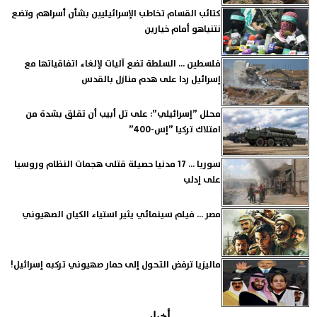
كتائب القسام تخاطب الإسرائيليين بشأن أسراهم وتضع
نتنياهو أمام خيارين
فلسطين ... السلطة تضع آليات لإلغاء اتفاقياتها مع
إسرائيل ردا على هدم منازل بالقدس
محلل ”إسرائيلي”: على تل أبيب أن تقلق بشدة من
امتلاك تركيا ”إس-400”
سوريا ... 17 مدنيا حصيلة قتلى هجمات النظام وروسيا
على إدلب
مصر ... فيلم سينمائي يثير استياء الكيان الصهيوني
ماليزيا ترفض التحول إلى حمار صهيوني تركبه إسرائيل!
أخبار