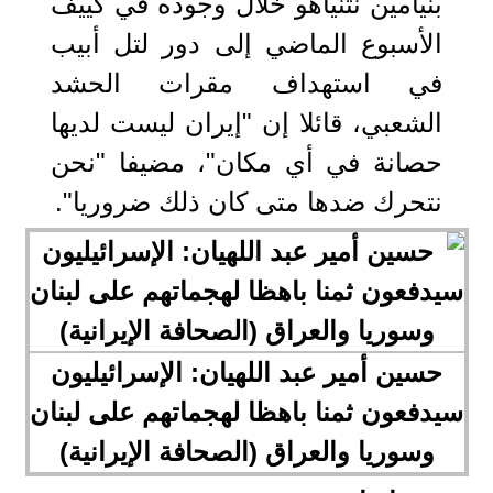
بنيامين نتنياهو خلال وجوده في كييف
الأسبوع الماضي إلى دور لتل أبيب
في استهداف مقرات الحشد
الشعبي، قائلا إن "إيران ليست لديها
حصانة في أي مكان"، مضيفا "نحن
نتحرك ضدها متى كان ذلك ضروريا".
حسين أمير عبد اللهيان: الإسرائيليون
سیدفعون ثمنا باهظا لهجماتهم علی لبنان
وسوریا والعراق (الصحافة الإيرانية)