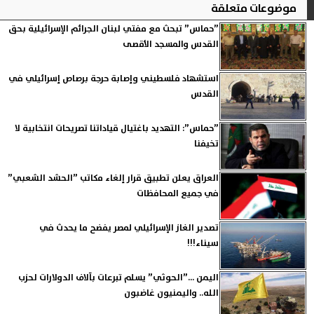
موضوعات متعلقة
”حماس” تبحث مع مفتي لبنان الجرائم الإسرائيلية بحق
القدس والمسجد الأقصى
استشهاد فلسطيني وإصابة حرجة برصاص إسرائيلي في
القدس
”حماس”: التهديد باغتيال قياداتنا تصريحات انتخابية لا
تخيفنا
العراق يعلن تطبيق قرار إلغاء مكاتب ”الحشد الشعبي”
في جميع المحافظات
تصدير الغاز الإسرائيلي لمصر يفضح ما يحدث في
سيناء!!!
اليمن ...”الحوثي” يسلم تبرعات بآلاف الدولارات لحزب
الله.. واليمنيون غاضبون