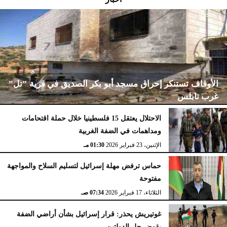
الأوقاف تستنكر إحراق مسجد أبو بكر الصديق في قرية ”تل”
غرب نابلس
الاحتلال يعتقل 15 فلسطينيا خلال حملة اقتحامات
ومداهمات في الضفة الغربية
الإثنين، 23 فبراير 2026
02:15 مـ
الإثنين، 23 فبراير 2026
01:30 مـ
حماس ترفض مهلة إسرائيل لتسليم السلاح والمواجهة
مفتوحة
الثلاثاء، 17 فبراير 2026
07:34 صـ
غوتيريش يحذر: قرار إسرائيل بشأن أراضي الضفة
يقوض حل الدولتين