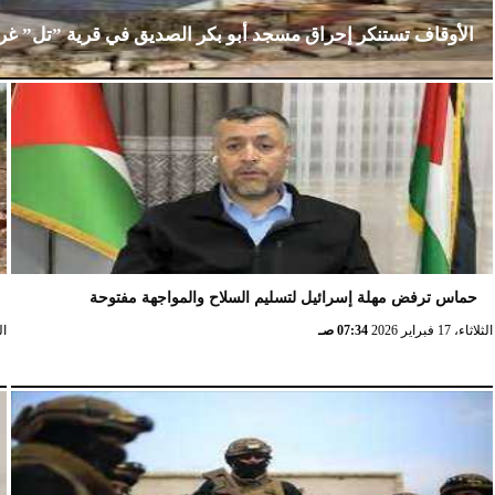
الأوقاف تستنكر إحراق مسجد أبو بكر الصديق في قرية ”تل” غ
الإثنين، 23 فبراير 2026
02:15 مـ
حماس ترفض مهلة إسرائيل لتسليم السلاح والمواجهة مفتوحة
الثلاثاء، 17 فبراير 2026
07:34 صـ
الثلا