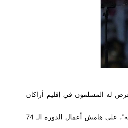
عرض له المسلمون في إقليم أراكان
جاء ذلك في كلمة له الثلاثاء، بفعالية حملت عنوان “أزمة أراكان- ما يجب القيام به”، على هامش أعمال الدورة الـ 74