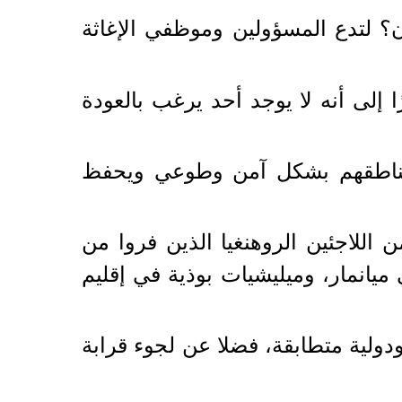
ن؟ لتدع المسؤولين وموظفي الإغاثة
ا إلى أنه لا يوجد أحد يرغب بالعودة
 مناطقهم بشكل آمن وطوعي ويحفظ
للاجئين الروهنغيا الذين فروا من
طس/ آب 2017، القوات المسلحة في ميانمار، وميليشيات بوذية في إقليم
ولية متطابقة، فضلا عن لجوء قرابة