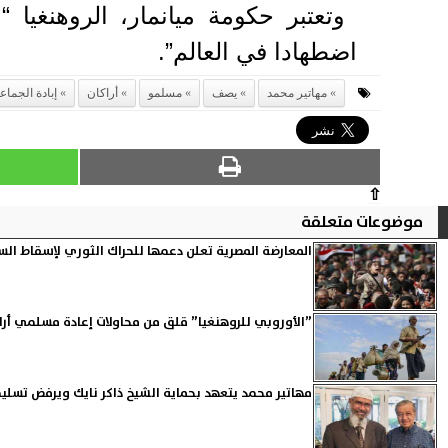
وتعتبر حكومة ميانمار، الروهنغيا “
اضطهادا في العالم”.
مهاتير محمد
يصف
مسلمو
أراكان
إبادة الجماع
⇧
موضوعات متعلقة
المعارضة المصرية تعلن دعمها للحراك الثوري لإسقاط ا
”الأوروبي للروهنغيا” قلق من محاولات إعادة مسلمي أراك
مهاتير محمد يتعهد بحماية الشيخ ذاكر نايك ويرفض تسلي