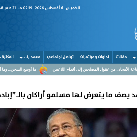
الخميس
6 أغسطس 2026
02:19 مـ
21 صفر 1448
مقالات
نداوات ومؤتمرات
تواصل اجتماعي
معهد بناء
المكتبة
مصلحين إلى أقدام اللاعبين!
ما أوسع السجن... وما أضيق القلوب
الق
 يصف ما يتعرض لها مسلمو أراكان بالـ”إبادة