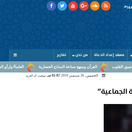
هـ
معهد إعداد الدعاة
من نحن
تقارير
رآن ومنهج صناعة النماذج الحضارية
العلماءُ وارثُو النبوّة: من بلاغ الرسالة إ
الخميس، 26 سبتمبر 2019
01:07 صـ
بتوقيت أم القرى
 الجماعية”