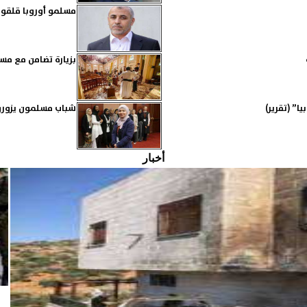
مسلمو أوروبا قلقون
بزيارة تضامن مع مسي
ا” (تقرير)
شباب مسلمون يزورو
أخبار