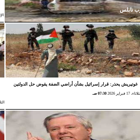
رب نابلس
الإثنين،
غوتيريش يحذر: قرار إسرائيل بشأن أراضي الضفة يقوض حل الدولتين
ش
ثاء، 17 فبراير 2026
07:30 صـ
الثلاثاء، 