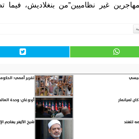
مهاجرين غير نظاميين”من بنغلاديش، فيما تصن
ية
لسيسي
تقرير أممي: الحكومة 
ان لميانمار
أردوغان: وحدة العال
مه للهند
شيخ الأزهر يهاجم ال