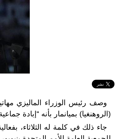
2019-09-26 01:07:44
وصف رئيس الوزراء الماليزي مهاتي
(الروهنغيا) بميانمار بأنه “إبادة جماعية
للجمعية العامة للأمم المتحدة بنيويور