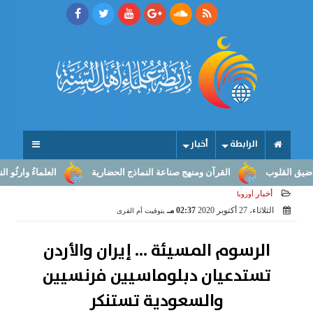
الرابطة
أخبار
القرآن ومنهج صناعة النماذج الحضارية
العلماءُ وارثُو النبوّة: من بل
أخبار
أوروبا
الثلاثاء، 27 أكتوبر 2020
02:37 مـ
بتوقيت أم القرى
الرسوم المسيئة ... إيران والأردن
تستدعيان دبلوماسيين فرنسيين
والسعودية تستنكر