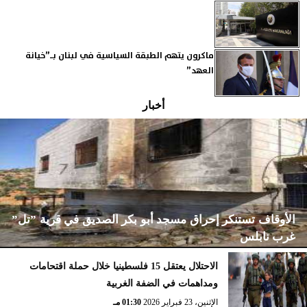
ماكرون يتهم الطبقة السياسية في لبنان بـ”خيانة
العهد”
أخبار
الأوقاف تستنكر إحراق مسجد أبو بكر الصديق في قرية ”تل”
غرب نابلس
الاحتلال يعتقل 15 فلسطينيا خلال حملة اقتحامات
ومداهمات في الضفة الغربية
الإثنين، 23 فبراير 2026
02:15 مـ
الإثنين، 23 فبراير 2026
01:30 مـ