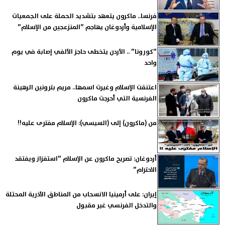
فرنسا.. ماكرون يتعهد بتشديد الحملة على الجمعيات
الإسلامية وأردوغان يهاجم ”المنزعجين من الإسلام”
”كورونا” .. الأردن يتخطى حاجز الألفي إصابة في يوم
واحد
اعتنقت الإسلام وغيرت اسمها.. مريم بترونين الرهينة
الفرنسية التي أحرجت ماكرون
من (ماكرون) إلى (السيسي): الإسلام مفترى عليه!!
أردوغان: تصريح ماكرون عن الإسلام ”استفزاز ويفتقد
الاحترام”
إيران: على أرمينيا الانسحاب من المناطق الأذرية المحتلة
والتدخل الفرنسي غير مقبول