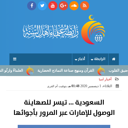
الرابطة
أخبار
لوب
القرآن ومنهج صناعة النماذج الحضارية
العلماءُ وارثُو النبوّة: م
أخبار
آسيا
الثلاثاء، 1 ديسمبر 2020
01:48 مـ
بتوقيت أم القرى
السعودية ... تيسر للصهاينة
الوصول للإمارات عبر المرور بأجوائها