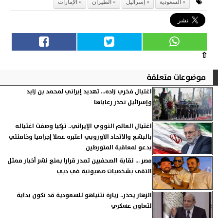
السعودية
إسرائيل
الطيران
الإمارات
⇧
موضوعات متعلقة
اغتيال فخري زاده... تهديد إيراني لمحمد بن زايد
وإسرائيل تحذر رعاياها
اغتيال العالم النووي الإيراني.. تركيا وصفت اغتياله
بالبشع والاتحاد الأوروبي اعتبره عملا إجراميا وخامنئي
يدعو لمعاقبة المتورطين
مصر ... نقابة الصحفيين تصدر قرارا بمنع نشر أخبار ممثل
التقى بشخصيات صهيونية في دبي
الزهار يحذر.. زيارة نتنياهو للسعودية قد تكون بداية
لتعاون عسكري