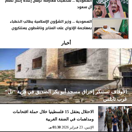
السعودية ... شخصيات معارضة: نرفض إعادة إنتاج نظام
آل سعود
السعودية ... وزير الشؤون الإسلامية يطالب الخطباء
بمهاجمة الإخوان على المنابر وناشطون يستنكرون
أخبار
الأوقاف تستنكر إحراق مسجد أبو بكر الصديق في قرية ”تل”
غرب نابلس
الاحتلال يعتقل 15 فلسطينيا خلال حملة اقتحامات
ومداهمات في الضفة الغربية
الإثنين، 23 فبراير 2026
02:15 مـ
الإثنين، 23 فبراير 2026
01:30 مـ