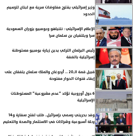
وزير إسرائيلي يقترح مفاوضات سرية مع لبنان لترسيم
الحدود
الإعلام الإسرائيلي : نتنياهو وبومبيو يزوران السعودية
سرا ويلتقيان بن سلمان سرا
رئيس البرلمان التركي يدين زيارة بومبيو مستوطنة
إسرائيلية بالضفة
قبيل قمة الـ20 ... أردوغان والملك سلمان يتفقان على
إبقاء قنوات الحوار مفتوحة
6 دول أوروبية تؤكد ”عدم مشروعية” المستوطنات
الإسرائيلية
وفد بحريني رسمي بإسرائيل.. طلب لفتح سفارة و14
رحلة أسبوعية وشراكات في الاستثمار والصحة والتعليم