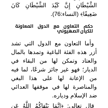
الشَّيْطَانِ إِنَّ كَيْدَ الشَّيْطَانِ كَانَ
ضَعِيفًا﴾ (النساء:76).
حكم التعاون مع الدول المعاونة
للكيان الصهيوني
وأما التعاون مع الدول التي تشد
أزر هذه الفئة الباغية وتمدها بالمال
والعتاد وتمكن لها من البقاء في
الديار؛ فهو غير جائز شرعًا، لما فيه
من الإعانة لها على هذا البغي
والمناصرة لها في موقفها العدائي
ضد الإسلام ودياره.
قال تعالى: ﴿إِنَّمَا يَنْهَاكُمُ اللَّهُ عَنِ