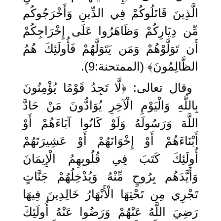
الَّذِينَ قَاتَلُوكُمْ فِي الدِّينِ وَأَخْرَجُوكُم
مِّن دِيَارِكُمْ وَظَاهَرُوا عَلَى إِخْرَاجِكُمْ
أَن تَوَلَّوْهُمْ وَمَن يَتَوَلَّهُمْ فَأُولَئِكَ هُمُ
الظَّالِمُونَ﴾ (الممتحنة:9).
وقال تعالى: ﴿لَّا تَجِدُ قَوْمًا يُؤْمِنُونَ
بِاللَّهِ وَالْيَوْمِ الْآخِرِ يُوَادُّونَ مَنْ حَادَّ
اللَّهَ وَرَسُولَهُ وَلَوْ كَانُوا آبَاءَهُمْ أَوْ
أَبْنَاءَهُمْ أَوْ إِخْوَانَهُمْ أَوْ عَشِيرَتَهُمْ
أُولَئِكَ كَتَبَ فِي قُلُوبِهِمُ الْإِيمَانَ
وَأَيَّدَهُم بِرُوحٍ مِّنْهُ وَيُدْخِلُهُمْ جَنَّاتٍ
تَجْرِي مِن تَحْتِهَا الْأَنْهَارُ خَالِدِينَ فِيهَا
رَضِيَ اللَّهُ عَنْهُمْ وَرَضُوا عَنْهُ أُولَئِكَ