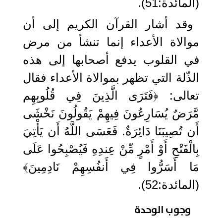
(المائدة:51).
وقد أشار القرآن الكريم إلى أن
موالاة الأعداء إنما تنشأ من مرض
في القلوب يدفع أصحابها إلى هذه
الذّلة التي تظهر بموالاة الأعداء فقال
تعالى: ﴿فَتَرَى الَّذِينَ فِي قُلُوبِهِم
مَّرَضٌ يُسَارِعُونَ فِيهِمْ يَقُولُونَ نَخْشَى
أَن تُصِيبَنَا دَائِرَةٌ. فَعَسَى اللَّهُ أَن يَأْتِيَ
بِالْفَتْحِ أَوْ أَمْرٍ مِّنْ عِندِهِ فَيُصْبِحُوا عَلَى
مَا أَسَرُّوا فِي أَنفُسِهِمْ نَادِمِينَ﴾
(المائدة:52).
وجوب الوحدة