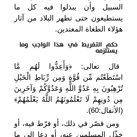
السبيل وأن يبذلوا فيه كل ما
يستطيعون حتى تطهر البلاد من آثار
هؤلاء الطغاة المعتدين.
حكم التفريط في هذا الواجب وما
يستلزمه
قال تعالى: ﴿وَأَعِدُّوا لَهُم مَّا
اسْتَطَعْتُم مِّن قُوَّةٍ وَمِن رِّبَاطِ الْخَيْلِ
تُرْهِبُونَ بِهِ عَدُوَّ اللَّهِ وَعَدُوَّكُمْ وَآخَرِينَ
مِن دُونِهِمْ لَا تَعْلَمُونَهُمُ اللَّهُ يَعْلَمُهُمْ﴾
(الأنفال:60).
ومن قصّر في ذلك، أو فرّط فيه، أو
خذّل المسلمين عنه، أو دعا إلى ما