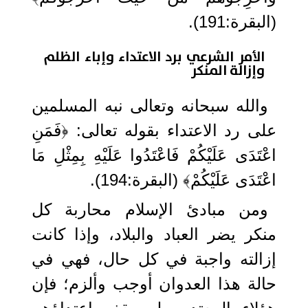
(البقرة:191).
الأمر الشرعي برد الاعتداء وإباء الظلم
وإزالة المنكر
والله سبحانه وتعالى نبه المسلمين
على رد الاعتداء بقوله تعالى: ﴿فَمَنِ
اعْتَدَى عَلَيْكُمْ فَاعْتَدُوا عَلَيْهِ بِمِثْلِ مَا
اعْتَدَى عَلَيْكُمْ﴾ (البقرة:194).
ومن مبادئ الإسلام محاربة كل
منكر يضر العباد والبلاد، وإذا كانت
إزالته واجبة في كل حال، فهي في
حالة هذا العدوان أوجب وألزم؛ فإن