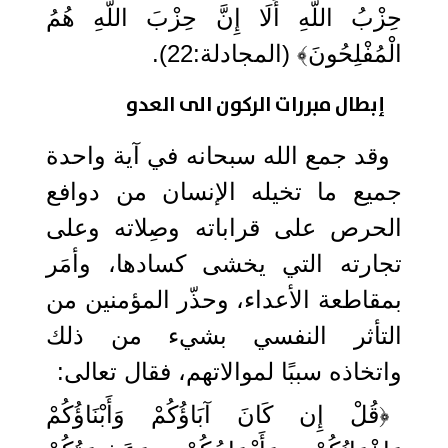
حِزْبُ اللَّهِ أَلَا إِنَّ حِزْبَ اللَّهِ هُمُ
الْمُفْلِحُونَ﴾ (المجادلة:22).
إبطال مبررات الركون الى العدو
وقد جمع الله سبحانه في آية واحدة
جميع ما تخيله الإنسان من دوافع
الحرص على قراباته وصِلاته وعلى
تجارته التي يخشى كسادها، وأمَر
بمقاطعة الأعداء، وحذّر المؤمنين من
التأثر النفسي بشيء من ذلك
واتخاذه سببًا لموالاتهم، فقال تعالى:
﴿قُلْ إِن كَانَ آبَاؤُكُمْ وَأَبْنَاؤُكُمْ