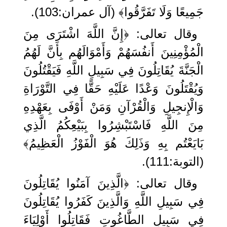
جَمِيعًا وَلَا تَفَرَّقُوا﴾ (آل عمران:103).
وقال تعالى: ﴿إِنَّ اللَّهَ اشْتَرَى مِنَ
الْمُؤْمِنِينَ أَنفُسَهُمْ وَأَمْوَالَهُم بِأَنَّ لَهُمُ
الْجَنَّةَ يُقَاتِلُونَ فِي سَبِيلِ اللَّهِ فَيَقْتُلُونَ
وَيُقْتَلُونَ وَعْدًا عَلَيْهِ حَقًّا فِي التَّوْرَاةِ
وَالْإِنجِيلِ وَالْقُرْآنِ وَمَنْ أَوْفَى بِعَهْدِهِ
مِنَ اللَّهِ فَاسْتَبْشِرُوا بِبَيْعِكُمُ الَّذِي
بَايَعْتُم بِهِ وَذَلِكَ هُوَ الْفَوْزُ الْعَظِيمُ﴾
(التوبة:111).
وقال تعالى: ﴿الَّذِينَ آمَنُوا يُقَاتِلُونَ
فِي سَبِيلِ اللَّهِ وَالَّذِينَ كَفَرُوا يُقَاتِلُونَ
فِي سَبِيلِ الطَّاغُوتِ فَقَاتِلُوا أَوْلِيَاءَ