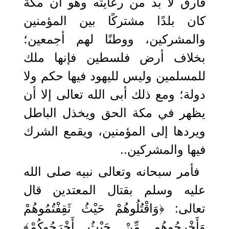
فارق لا بد من رعايته وهو أن مكة
كان بلدًا مشتركًا بين المؤمنين
والمشركين، ووطنًا لهم أجمعين؛
بخلاف أرض فلسطين فإنها ملك
للمسلمين وليس لليهود فيها حكم ولا
دولة؛ ومع ذلك أبى الله تعالى إلا أن
يظهر في مكة الحق ويخذل الباطل
ويردها إلى المؤمنين، ويقمع الشرك
فيها والمشركين..
فأمر سبحانه وتعالى نبيه صلى الله
عليه وسلم بقتال المعتدين قال
تعالى: ﴿وَاقْتُلُوهُمْ حَيْثُ ثَقِفْتُمُوهُمْ
وَأَخْرِجُوهُم مِّنْ حَيْثُ أَخْرَجُوكُمْ﴾