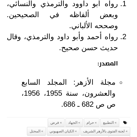
رواه أبو داوود والترمذي والنسائي،
وبعض ألفاظه في الصحيحين.
وصححه الألباني.
رواه أحمد وأبو داود والترمذي، وقال
حديث حسن صحيح.
المصدر:
مجلة الأزهر: المجلد السابع
والعشرون، سنة 1955، 1956،
ص ص 682 ـ 686.
التطبيع
حرام
الجهاد
فرض
لجنة الفتوى بالأزهر الشريف
الكيان الصهيوني
المحتل