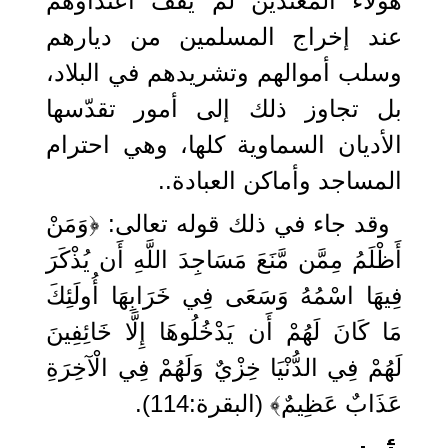
هؤلاء المعتدين لم يقف اعتداؤهم
عند إخراج المسلمين من ديارهم
وسلب أموالهم وتشريدهم في البلاد،
بل تجاوز ذلك إلى أمور تقدّسها
الأديان السماوية كلها، وهي احترام
المساجد وأماكن العبادة..
وقد جاء في ذلك قوله تعالى: ﴿وَمَنْ
أَظْلَمُ مِمَّن مَّنَعَ مَسَاجِدَ اللَّهِ أَن يُذْكَرَ
فِيهَا اسْمُهُ وَسَعَى فِي خَرَابِهَا أُولَئِكَ
مَا كَانَ لَهُمْ أَن يَدْخُلُوهَا إِلَّا خَائِفِينَ
لَهُمْ فِي الدُّنْيَا خِزْيٌ وَلَهُمْ فِي الْآخِرَةِ
عَذَابٌ عَظِيمٌ﴾ (البقرة:114).