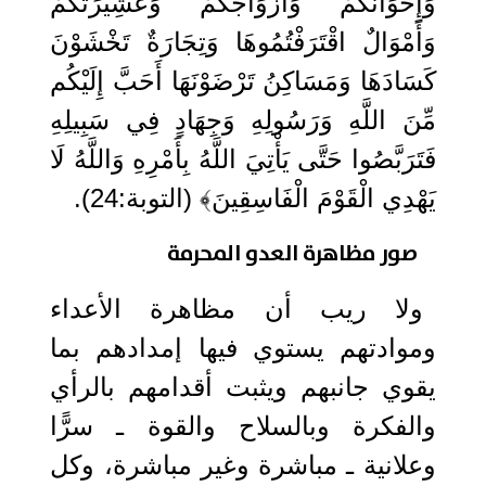
وَإِخْوَانُكُمْ وَأَزْوَاجُكُمْ وَعَشِيرَتُكُمْ
وَأَمْوَالٌ اقْتَرَفْتُمُوهَا وَتِجَارَةٌ تَخْشَوْنَ
كَسَادَهَا وَمَسَاكِنُ تَرْضَوْنَهَا أَحَبَّ إِلَيْكُم
مِّنَ اللَّهِ وَرَسُولِهِ وَجِهَادٍ فِي سَبِيلِهِ
فَتَرَبَّصُوا حَتَّى يَأْتِيَ اللَّهُ بِأَمْرِهِ وَاللَّهُ لَا
يَهْدِي الْقَوْمَ الْفَاسِقِينَ﴾ (التوبة:24).
صور مظاهرة العدو المحرمة
ولا ريب أن مظاهرة الأعداء
وموادتهم يستوي فيها إمدادهم بما
يقوي جانبهم ويثبت أقدامهم بالرأي
والفكرة وبالسلاح والقوة ـ سرًّا
وعلانية ـ مباشرة وغير مباشرة، وكل