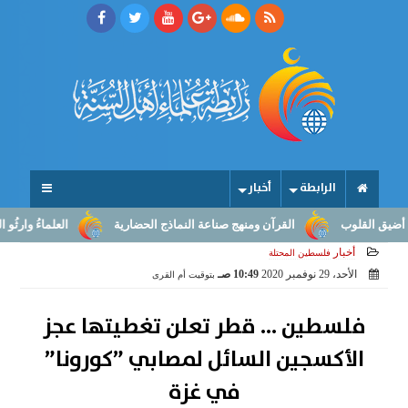
الرابطة
أخبار
لقلوب
القرآن ومنهج صناعة النماذج الحضارية
العلماءُ وارثُو النبوّة
أخبار
فلسطين المحتلة
الأحد، 29 نوفمبر 2020
10:49 صـ
بتوقيت أم القرى
فلسطين ... قطر تعلن تغطيتها عجز
الأكسجين السائل لمصابي ”كورونا”
في غزة