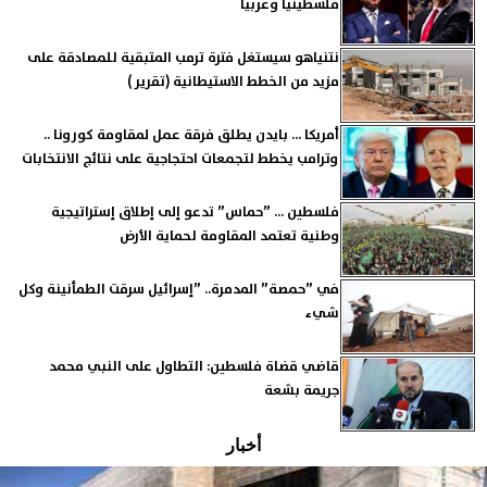
فلسطينيا وعربيا
نتنياهو سيستغل فترة ترمب المتبقية للمصادقة على
مزيد من الخطط الاستيطانية (تقرير )
أمريكا ... بايدن يطلق فرقة عمل لمقاومة كورونا ..
وترامب يخطط لتجمعات احتجاجية على نتائج الانتخابات
فلسطين ... ”حماس” تدعو إلى إطلاق إستراتيجية
وطنية تعتمد المقاومة لحماية الأرض
في ”حمصة” المدمرة.. ”إسرائيل سرقت الطمأنينة وكل
شيء
قاضي قضاة فلسطين: التطاول على النبي محمد
جريمة بشعة
أخبار