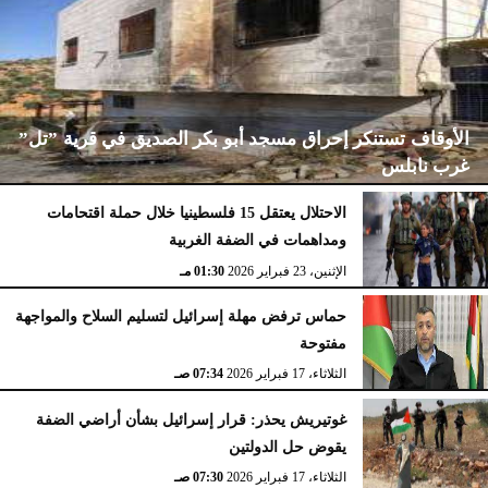
الأوقاف تستنكر إحراق مسجد أبو بكر الصديق في قرية ”تل”
غرب نابلس
الاحتلال يعتقل 15 فلسطينيا خلال حملة اقتحامات
ومداهمات في الضفة الغربية
الإثنين، 23 فبراير 2026
02:15 مـ
الإثنين، 23 فبراير 2026
01:30 مـ
حماس ترفض مهلة إسرائيل لتسليم السلاح والمواجهة
مفتوحة
الثلاثاء، 17 فبراير 2026
07:34 صـ
غوتيريش يحذر: قرار إسرائيل بشأن أراضي الضفة
يقوض حل الدولتين
الثلاثاء، 17 فبراير 2026
07:30 صـ