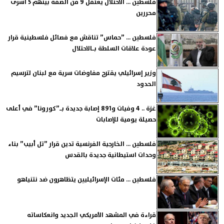
فلسطين ... الاحتلال يعتقل 9 من الضفة بينهم 5 أسرى
محررين
فلسطين ... ”حماس” تناقش مع فصائل فلسطينية قرار
عودة علاقات السلطة بـالاحتلال
وزير إسرائيلي يقترح مفاوضات سرية مع لبنان لترسيم
الحدود
غزة .. 4 وفيات و891 إصابة جديدة بـ”كورونا” في أعلى
حصيلة يومية للإصابات
فلسطين ... الخارجية الفرنسية تدين قرار ”تل أبيب” بناء
وحدات استيطانية جديدة بالقدس
فلسطين ... مئات الإسرائيليين يتظاهرون ضد نتنياهو
قراءة في المشهد الأمريكي الجديد وانعكاساته