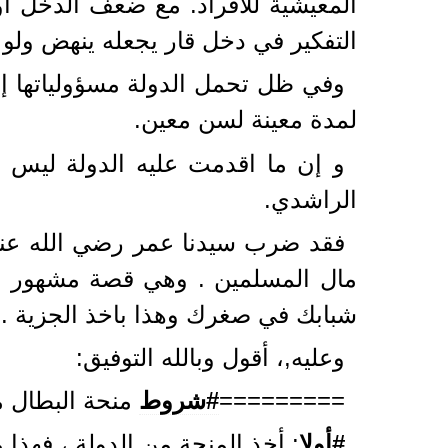
المعيشية للأفراد. مع ضعف الدخل أو
التفكير في دخل قار يجعله ينهض ولو 
وفي ظل تحمل الدولة مسؤولياتها إت
لمدة معينة لسن معين.
و إن ما اقدمت عليه الدولة ليس ب
الراشدي.
فقد ضرب سيدنا عمر رضي الله عنه 
مال المسلمين . وهي قصة مشهور ة م
شبابك في صغرك وهذا باخذ الجزية ...
وعليه,، أقول وبالله التوفيق:
=========
#شروط
منحة البطال م
#أولا
: أخذ المنحة من الدولة ، فهذا