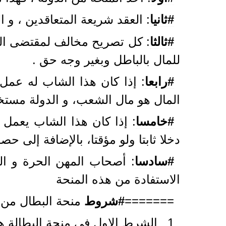
#ثانيا
: العقد شريعة المتعاقدين ، و
#ثالثا
: كل تصريح مخالف لمقتضى الشرو
للمال بالباطل وبغير وجه حق .
#رابعا
: إذا كان هذا الشاب له عمل ح
المال هو مال الشعب، و الدولة مستخلف
#خامسا
: إذا كان هذا الشاب يعمل 
دخلا ثابتا ولو مؤقتا، بالإضافة إلى حص
#سادسا
: أصحاب المهن الحرة و ا
الاستفادة من هذه المنحة
=======
#شروط
منحة البطال من ال
1_ الشرط الاول في منحة البطالة هو أن يكون المتقدم من حملة الجنسية الجزائرية فقط.