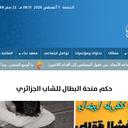
الجمعة
7 أغسطس 2026
08:15 مـ
22 صفر 1448
مقالات
نداوات ومؤتمرات
تواصل اجتماعي
معهد بناء
المكتبة
من عقول المصلحين إلى أقدام اللاعبين!
ما أوسع السجن... وما أضيق القلوب
حكم منحة البطال للشاب الجزائري