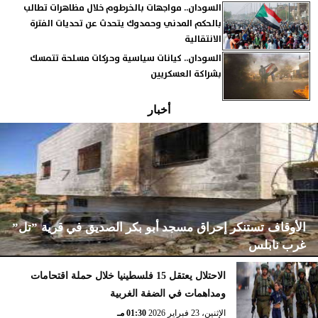
السودان.. مواجهات بالخرطوم خلال مظاهرات تطالب
بالحكم المدني وحمدوك يتحدث عن تحديات الفترة
الانتقالية
السودان.. كيانات سياسية وحركات مسلحة تتمسك
بشراكة العسكريين
أخبار
الأوقاف تستنكر إحراق مسجد أبو بكر الصديق في قرية ”تل”
غرب نابلس
الاحتلال يعتقل 15 فلسطينيا خلال حملة اقتحامات
ومداهمات في الضفة الغربية
الإثنين، 23 فبراير 2026
02:15 مـ
الإثنين، 23 فبراير 2026
01:30 مـ