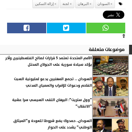
السودان
البرهان
لجنة
إزالة التمكين
⇧
موضوعات متعلقة
الأمم المتحدة تعتمد 5 قرارات لصالح الفلسطينيين وآخر
يؤكد سيادة سورية على الجولان المحتل
السودان ... تجمع المهنيين يدعو لمليونية السبت
القادم ودعوات للإضراب والعصيان المدني
”وول ستريت”: البرهان التقى السيسي سرا عشية
”الانقلاب”
السودان.. حمدوك يضع شروطا للعودة و”الميثاق
الوطني” يشدد على الحوار