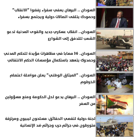
السودان ... البرهان يعفي سفراء رفضوا ”الانقلاب”
وحمودك يتلقى اتصالات دولية ويجتمع بسفراء
السودان... انقلاب عسكري جديد والقوى المدنية تدعو
الشعب للتدفق إلى الشوارع
السودان.. 36 مصابا في مظاهرات مؤيدة للحكم المدني
وحمدوك يتعهد باستكمال مؤسسات الحكم الانتقالي
السودان.. ”الميثاق الوطني” يعلن مواصلة اعتصام
الخرطوم
السودان ... البرهان يدعو لحل الحكومة ومنع مسؤولين
من السفر
لجنة دولية لتقصي الحقائق: مسلحون ليبيون ومرتزقة
متورطون في جرائم حرب وجرائم ضد الإنسانية