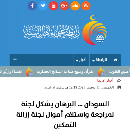
الرابطة
أخبار
وب
القرآن ومنهج صناعة النماذج الحضارية
العلماءُ وارثُو النبوّة: من
أخبار
أفريقيا
الخميس، 11 نوفمبر 2021
12:19 مـ
بتوقيت أم القرى
السودان ... البرهان يشكل لجنة
لمراجعة واستلام أموال لجنة إزالة
التمكين