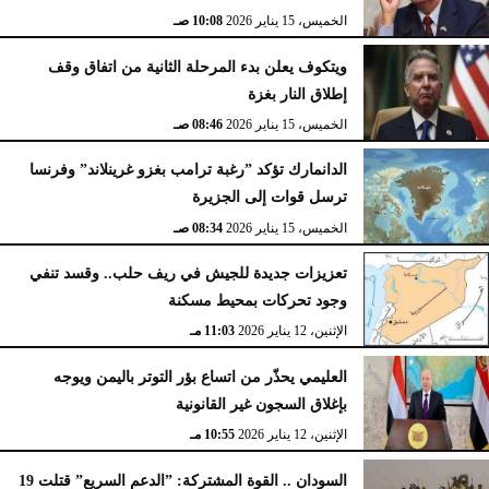
الخميس، 15 يناير 2026
10:08 صـ
ويتكوف يعلن بدء المرحلة الثانية من اتفاق وقف
إطلاق النار بغزة
الخميس، 15 يناير 2026
08:46 صـ
الدانمارك تؤكد ”رغبة ترامب بغزو غرينلاند” وفرنسا
ترسل قوات إلى الجزيرة
الخميس، 15 يناير 2026
08:34 صـ
تعزيزات جديدة للجيش في ريف حلب.. وقسد تنفي
وجود تحركات بمحيط مسكنة
الإثنين، 12 يناير 2026
11:03 مـ
العليمي يحذّر من اتساع بؤر التوتر باليمن ويوجه
بإغلاق السجون غير القانونية
الإثنين، 12 يناير 2026
10:55 مـ
السودان .. القوة المشتركة: ”الدعم السريع” قتلت 19