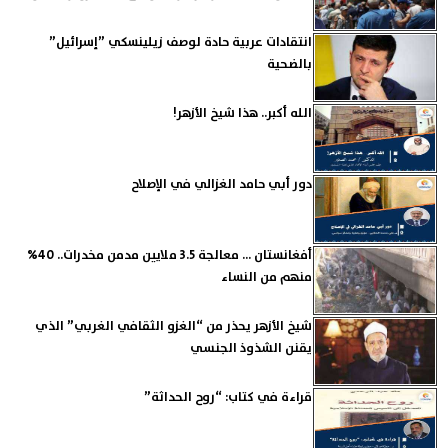
انتقادات عربية حادة لوصف زيلينسكي ”إسرائيل”
بالضحية
الله أكبر.. هذا شيخ الأزهر!
دور أبي حامد الغزالي في الإصلاح
أفغانستان ... معالجة 3.5 ملايين مدمن مخدرات.. 40%
منهم من النساء
شيخ الأزهر يحذر من “الغزو الثقافي الغربي” الذي
يقنن الشذوذ الجنسي
قراءة في كتاب: “روح الحداثة”