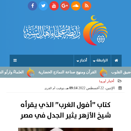
الرابطة
أخبار
لوب
القرآن ومنهج صناعة النماذج الحضارية
العلماءُ وارثُو النبوّة: 
أخبار
أوروبا
الإثنين، 22 أغسطس 2022
09:14 مـ
بتوقيت أم القرى
كتاب ”أفول الغرب” الذي يقرأه
شيخ الأزهر يثير الجدل في مصر