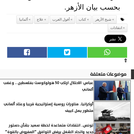
بحسب بيان الأزهر.
شيخ الأزهر
كتاب
أفول الغرب
علاج
ألمانيا
انتقادات
⇧
موضوعات متعلقة
عباس: الاحتلال ارتكب 50 هولوكوست بفلسطين .. وغضب
ألماني
أوكرانيا.. مناورات روسية إستراتيجية قريبا وعتاد ألماني
متطور يصل كييف
تونس.. انتقادات متصاعدة لخطة سعيد بشأن دستور
جديد واتحاد الشغل يرفض التوافق ”المفروض بالقوة”