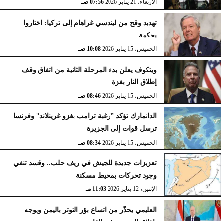
الأربعاء، 21 يناير 2026
07:56 صـ
تهديد وقح من ليندسي غراهام إلى تركيا: اختاروا
بحكمة
الخميس، 15 يناير 2026
10:08 صـ
ويتكوف يعلن بدء المرحلة الثانية من اتفاق وقف
إطلاق النار بغزة
الخميس، 15 يناير 2026
08:46 صـ
الدانمارك تؤكد ”رغبة ترامب بغزو غرينلاند” وفرنسا
ترسل قوات إلى الجزيرة
الخميس، 15 يناير 2026
08:34 صـ
تعزيزات جديدة للجيش في ريف حلب.. وقسد تنفي
وجود تحركات بمحيط مسكنة
الإثنين، 12 يناير 2026
11:03 مـ
العليمي يحذّر من اتساع بؤر التوتر باليمن ويوجه