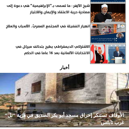
شيخ الأزهر : ما تسمى بـ”الإبراهيمية” هي دعوة إلى
مصادرة حرية الاعتقاد والإيمان والاختيار
انهيار الفضيلة في المجتمع المصريّ.. الأسباب والعلاج
الاشتراكي الديمقراطي يطيح بتحالف ميركل في
الانتخابات الألمانية بعد 16 عاما في الحكم
أخبار
الأوقاف تستنكر إحراق مسجد أبو بكر الصديق في قرية ”تل”
غرب نابلس