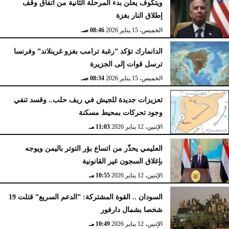
ويتكوف يعلن بدء المرحلة الثانية من اتفاق وقف
إطلاق النار بغزة
الخميس، 15 يناير 2026
08:46 صـ
الدانمارك تؤكد ”رغبة ترامب بغزو غرينلاند” وفرنسا
ترسل قوات إلى الجزيرة
الخميس، 15 يناير 2026
08:34 صـ
تعزيزات جديدة للجيش في ريف حلب.. وقسد تنفي
وجود تحركات بمحيط مسكنة
الإثنين، 12 يناير 2026
11:03 مـ
العليمي يحذّر من اتساع بؤر التوتر باليمن ويوجه
بإغلاق السجون غير القانونية
الإثنين، 12 يناير 2026
10:55 مـ
السودان .. القوة المشتركة: ”الدعم السريع” قتلت 19
شخصا بشمال دارفور
الإثنين، 12 يناير 2026
10:49 مـ