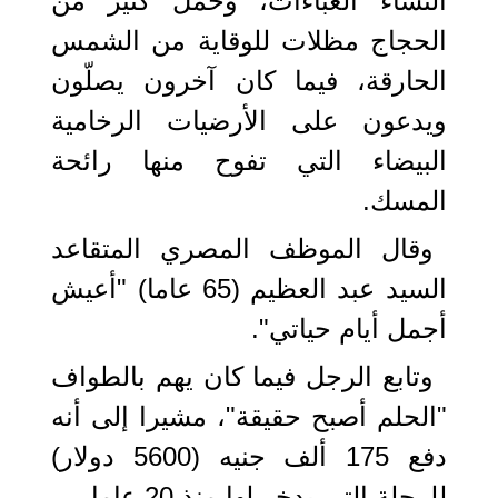
النساء العباءات، وحمل كثير من
الحجاج مظلات للوقاية من الشمس
الحارقة، فيما كان آخرون يصلّون
ويدعون على الأرضيات الرخامية
البيضاء التي تفوح منها رائحة
المسك.
وقال الموظف المصري المتقاعد
السيد عبد العظيم (65 عاما) "أعيش
أجمل أيام حياتي".
وتابع الرجل فيما كان يهم بالطواف
"الحلم أصبح حقيقة"، مشيرا إلى أنه
دفع 175 ألف جنيه (5600 دولار)
للرحلة التي يدخر لها منذ 20 عاما.