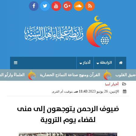
الرابطة
أخبار
لوب
القرآن ومنهج صناعة النماذج الحضارية
العلماءُ وارثُو النبوّة: م
أخبار
آسيا
الإثنين، 26 يونيو 2023
11:43 صـ
بتوقيت أم القرى
ضيوف الرحمن يتوجهون إلى منى
لقضاء يوم التروية