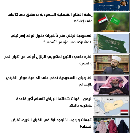
إعادة افتتاح القنصلية السعودية بدمشق بعد 12عاما
على إغلاقها
السعودية ترفض منح تأشيرات دخول لوفد إسرائيلي
للمشاركة في مؤتمر ”أممي”
القره داغي : التبرع لمنكوبي الزلزال أولى من تكرار الحج
والعمرة
الغارديان : السعودية تحكم على الداعية عوض القرني
بالإعدام
اليمن .. قوات شكلتها الرياض تتسلم أكبر قاعدة
عسكرية بالبلاد
شبهات وردود.. لا توجد آية في القرآن الكريم تفرض
الحجاب!