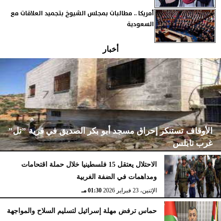
أمريكا .. مطالبات بمجلس الشيوخ بتجميد العلاقات مع
السعودية
أخبار
الأوقاف تستنكر إحراق مسجد أبو بكر الصديق في قرية ”تل”
غرب نابلس
الاحتلال يعتقل 15 فلسطينيا خلال حملة اقتحامات
ومداهمات في الضفة الغربية
الإثنين، 23 فبراير 2026
02:15 مـ
الإثنين، 23 فبراير 2026
01:30 مـ
حماس ترفض مهلة إسرائيل لتسليم السلاح والمواجهة