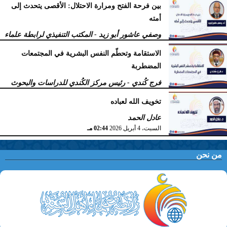
بين فرحة الفتح ومرارة الاحتلال: الأقصى يتحدث إلى
أمته
وصفي عاشور أبو زيد - المكتب التنفيذي لرابطة علماء
أهل السنّة
الاستقامة وتحطّم النفس البشرية في المجتمعات
الخميس، 9 أبريل 2026
11:38 صـ
المضطربة
فرج كُندي - رئيس مركز الكُندي للدراسات والبحوث
السبت، 4 أبريل 2026
02:51 مـ
تخويف الله لعباده
عادل الحمد
السبت، 4 أبريل 2026
02:44 مـ
من نحن