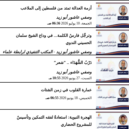
لرابطة علماء أهل السنة
أزمة العدالة تمتد من فلسطين إلى الملاعب
الأربعاء، 15 يوليو 2026
09:08 صـ
وصفي عاشور أبو زيد
الجمعة، 10 يوليو 2026
06:36 صـ
وترجَّل فارسُ الكلمة... في وداع الشيخ سلمان
الحسيني الندوي
وصفي عاشور أبو زيد - المكتب التنفيذي لرابطة علماء
أهل السنّة
دَرْبُ الشُّهَدَاء .. ”شعر”
الخميس، 2 يوليو 2026
05:32 مـ
وصفي عاشور أبو زيد
السبت، 27 يونيو 2026
10:55 مـ
عمارة القلوب في زمن الشتات
الخميس، 18 يونيو 2026
06:55 صـ
الهجرة النبوية: استعادةٌ لفقه التمكين وتأسيسٌ
للمشروع الحضاري