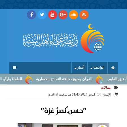
الرابطة
أخبار
لوب
القرآن ومنهج صناعة النماذج الحضارية
العلماءُ وارثُو النبوّة: م
مقالات
الإثنين، 14 أكتوبر 2024
01:43 مـ
بتوقيت أم القرى
”حسن.ٌنصرُ غزةَ”