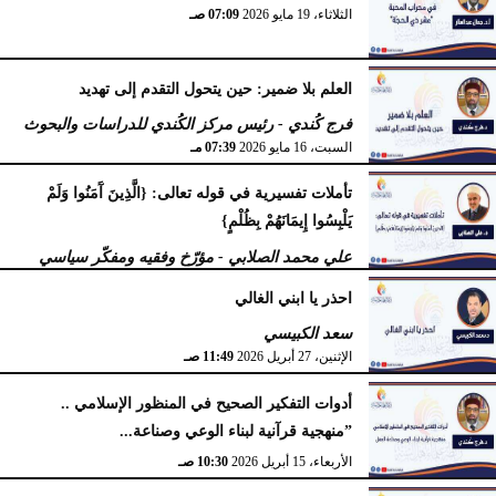
الثلاثاء، 19 مايو 2026
07:09 صـ
العلم بلا ضمير: حين يتحول التقدم إلى تهديد
فرج كُندي - رئيس مركز الكُندي للدراسات والبحوث
السبت، 16 مايو 2026
07:39 مـ
تأملات تفسيرية في قوله تعالى: {الَّذِينَ آَمَنُوا وَلَمْ
يَلْبِسُوا إِيمَانَهُمْ بِظُلْمٍ}
علي محمد الصلابي - مؤرّخ وفقيه ومفكّر سياسي
الإثنين، 27 أبريل 2026
11:55 صـ
احذر يا ابني الغالي
سعد الكبيسي
الإثنين، 27 أبريل 2026
11:49 صـ
أدوات التفكير الصحيح في المنظور الإسلامي ..
”منهجية قرآنية لبناء الوعي وصناعة...
الأربعاء، 15 أبريل 2026
10:30 صـ