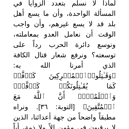
لماذا لا نسلم بتعدد الزوايا في
المسألة الواحدة، وأن ما يسع أهل
بلد قد لا يسع غيرهم، وأن واجب
الوقت أن نعامل العدو بمعاملته،
ونوسع دائرة الحرب رداً على
توسعته؟ ونرفع شعار قتال الكافة
الذي أمرنا الله به:
﴿وَقَـٰتِلُوا۟ٱلۡمُشۡرِكِینَ كَاۤفَّةࣰ
كَمَا یُقَـٰتِلُونَكُمۡ كَاۤفَّةࣰۚ
وَٱعۡلَمُوۤا۟ أَنَّ ٱللَّهَ مَعَ
ٱلۡمُتَّقِینَ﴾ [التوبة: ٣٦]. ونراه
مطبقاً واضحاً من جهة أعدائنا، الذين
لا يرقبون في مؤمن إلاً ولا ذمة، أياً