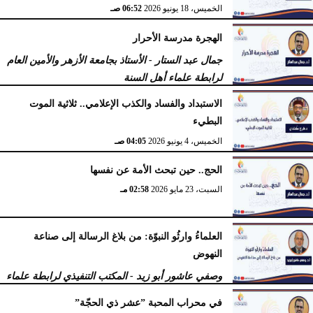
الخميس، 18 يونيو 2026
06:52 صـ
الهجرة مدرسة الأحرار
جمال عبد الستار - الأستاذ بجامعة الأزهر والأمين العام
لرابطة علماء أهل السنة
الثلاثاء، 16 يونيو 2026
10:22 صـ
الاستبداد والفساد والكذب الإعلامي.. ثلاثية الموت
البطيء
الخميس، 4 يونيو 2026
04:05 صـ
الحج.. حين تبحث الأمة عن نفسها
السبت، 23 مايو 2026
02:58 مـ
العلماءُ وارثُو النبوّة: من بلاغ الرسالة إلى صناعة
النهوض
وصفي عاشور أبو زيد - المكتب التنفيذي لرابطة علماء
أهل السنّة
في محراب المحبة ”عشر ذي الحجّة”
الثلاثاء، 19 مايو 2026
10:44 مـ