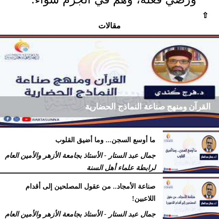
⇧
مقالات
القرآن ومنهج صناعة النماذج الحضارية
ما أوسع السجن... وما أضيق القلوب
فرج كُندي - رئيس مركز الكُندي للدراسات والبحوث
جمال عبد الستار - الأستاذ بجامعة الأزهر والأمين العام
السبت، 18 يوليو 2026
09:14 مـ
لرابطة علماء أهل السنة
السبت، 18 يوليو 2026
12:29 مـ
صناعة الأمجاد.. من عقول المصلحين إلى أقدام
اللاعبين!
جمال عبد الستار - الأستاذ بجامعة الأزهر والأمين العام