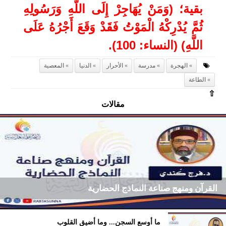
بقية؛ (وَمَنْ يُهَاجِرْ إِلَى اللَّهِ وَرَسُولِهِ
ثُمَّ يُدْرِكْهُ الْمَوْتُ فَقَدْ وَقَعَ أَجْرُهُ عَلَى
اللَّهِ) (النساء: 100).
الهجرة
مدرسة
الأحرار
الدنيا
المعصية
الطاعة
⇧
مقالات
القرآن ومنهج صناعة النماذج الحضارية
ما أوسع السجن... وما أضيق القلوب