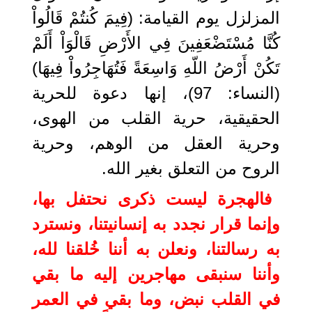
المزلزل يوم القيامة: (فِيمَ كُنتُمْ قَالُواْ
كُنَّا مُسْتَضْعَفِينَ فِي الأَرْضِ قَالْوَاْ أَلَمْ
تَكُنْ أَرْضُ اللّهِ وَاسِعَةً فَتُهَاجِرُواْ فِيهَا)
(النساء: 97)، إنها دعوة للحرية
الحقيقية، حرية القلب من الهوى،
وحرية العقل من الوهم، وحرية
الروح من التعلق بغير الله.
فالهجرة ليست ذكرى نحتفل بها،
وإنما قرار نجدد به إنسانيتنا، ونسترد
به رسالتنا، ونعلن به أننا خُلقنا لله،
وأننا سنبقى مهاجرين إليه ما بقي
في القلب نبض، وما بقي في العمر