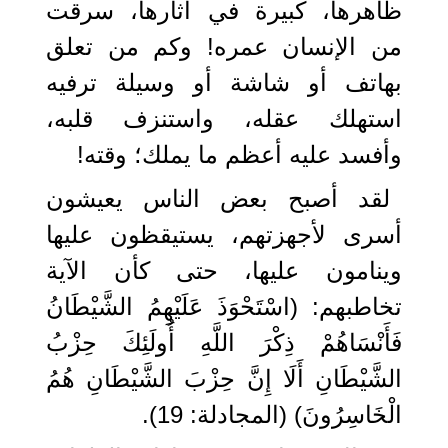
ظاهرها، كبيرة في آثارها، سرقت
من الإنسان عمره! وكم من تعلق
بهاتف أو شاشة أو وسيلة ترفيه
استهلك عقله، واستنزف قلبه،
وأفسد عليه أعظم ما يملك؛ وقته!
لقد أصبح بعض الناس يعيشون
أسرى لأجهزتهم، يستيقظون عليها
وينامون عليها، حتى كأن الآية
تخاطبهم: (اسْتَحْوَذَ عَلَيْهِمُ الشَّيْطَانُ
فَأَنْسَاهُمْ ذِكْرَ اللَّهِ أُولَئِكَ حِزْبُ
الشَّيْطَانِ أَلَا إِنَّ حِزْبَ الشَّيْطَانِ هُمُ
الْخَاسِرُونَ) (المجادلة: 19).