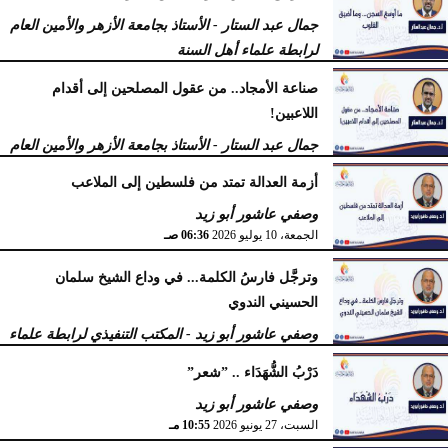
فرج كُندي - رئيس مركز الكُندي للدراسات والبحوث
جمال عبد الستار - الأستاذ بجامعة الأزهر والأمين العام
السبت، 18 يوليو 2026
09:14 مـ
لرابطة علماء أهل السنة
السبت، 18 يوليو 2026
12:29 مـ
صناعة الأمجاد.. من عقول المصلحين إلى أقدام
اللاعبين!
جمال عبد الستار - الأستاذ بجامعة الأزهر والأمين العام
لرابطة علماء أهل السنة
أزمة العدالة تمتد من فلسطين إلى الملاعب
الأربعاء، 15 يوليو 2026
09:08 صـ
وصفي عاشور أبو زيد
الجمعة، 10 يوليو 2026
06:36 صـ
وترجَّل فارسُ الكلمة... في وداع الشيخ سلمان
الحسيني الندوي
وصفي عاشور أبو زيد - المكتب التنفيذي لرابطة علماء
أهل السنّة
دَرْبُ الشُّهَدَاء .. ”شعر”
الخميس، 2 يوليو 2026
05:32 مـ
وصفي عاشور أبو زيد
السبت، 27 يونيو 2026
10:55 مـ