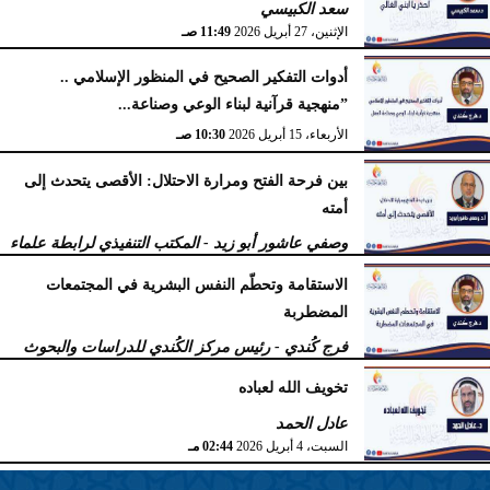
سعد الكبيسي
الإثنين، 27 أبريل 2026
11:49 صـ
أدوات التفكير الصحيح في المنظور الإسلامي ..
”منهجية قرآنية لبناء الوعي وصناعة...
الأربعاء، 15 أبريل 2026
10:30 صـ
بين فرحة الفتح ومرارة الاحتلال: الأقصى يتحدث إلى
أمته
وصفي عاشور أبو زيد - المكتب التنفيذي لرابطة علماء
أهل السنّة
الاستقامة وتحطّم النفس البشرية في المجتمعات
الخميس، 9 أبريل 2026
11:38 صـ
المضطربة
فرج كُندي - رئيس مركز الكُندي للدراسات والبحوث
السبت، 4 أبريل 2026
02:51 مـ
تخويف الله لعباده
عادل الحمد
السبت، 4 أبريل 2026
02:44 مـ