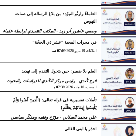
العلماءُ وارثُو النبوّة: من بلاغ الرسالة إلى صناعة
النهوض
وصفي عاشور أبو زيد - المكتب التنفيذي لرابطة علماء
أهل السنّة
في محراب المحبة ”عشر ذي الحجّة”
الثلاثاء، 19 مايو 2026
10:44 مـ
الثلاثاء، 19 مايو 2026
07:09 صـ
العلم بلا ضمير: حين يتحول التقدم إلى تهديد
فرج كُندي - رئيس مركز الكُندي للدراسات والبحوث
السبت، 16 مايو 2026
07:39 مـ
تأملات تفسيرية في قوله تعالى: {الَّذِينَ آَمَنُوا وَلَمْ
يَلْبِسُوا إِيمَانَهُمْ بِظُلْمٍ}
علي محمد الصلابي - مؤرّخ وفقيه ومفكّر سياسي
الإثنين، 27 أبريل 2026
11:55 صـ
احذر يا ابني الغالي