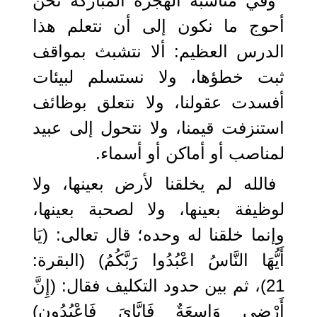
وفي مناسبة الهجرة المباركة نحن
أحوج ما نكون إلى أن نتعلم هذا
الدرس العظيم: ألا نتشبث بمواقف
ثبت خطؤها، ولا نستسلم لبيئات
أفسدت عقولنا، ولا نتعلق بوظائف
استنزفت قيمنا، ولا نتحول إلى عبيد
لمناصب أو أماكن أو أسماء.
فالله لم يخلقنا لأرض بعينها، ولا
لوظيفة بعينها، ولا لصحبة بعينها،
وإنما خلقنا له وحده؛ قال تعالى: (يَا
أَيُّهَا النَّاسُ اعْبُدُوا رَبَّكُمُ) (البقرة:
21)، ثم بين حدود التكليف فقال: (إِنَّ
أَرْضِي وَاسِعَةٌ فَإِيَّايَ فَاعْبُدُونِ)