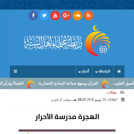
الرابطة
أخبار
وب
القرآن ومنهج صناعة النماذج الحضارية
العلماءُ وارثُو النبوّة: م
مقالات
الثلاثاء، 16 يونيو 2026
10:22 صـ
بتوقيت أم القرى
الهجرة مدرسة الأحرار