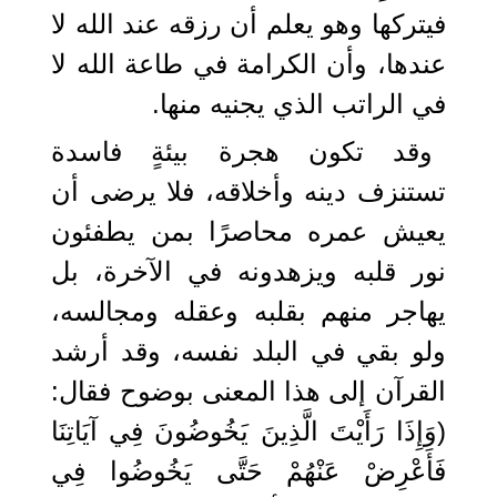
فيتركها وهو يعلم أن رزقه عند الله لا
عندها، وأن الكرامة في طاعة الله لا
في الراتب الذي يجنيه منها.
وقد تكون هجرة بيئةٍ فاسدة
تستنزف دينه وأخلاقه، فلا يرضى أن
يعيش عمره محاصرًا بمن يطفئون
نور قلبه ويزهدونه في الآخرة، بل
يهاجر منهم بقلبه وعقله ومجالسه،
ولو بقي في البلد نفسه، وقد أرشد
القرآن إلى هذا المعنى بوضوح فقال:
(وَإِذَا رَأَيْتَ الَّذِينَ يَخُوضُونَ فِي آيَاتِنَا
فَأَعْرِضْ عَنْهُمْ حَتَّى يَخُوضُوا فِي