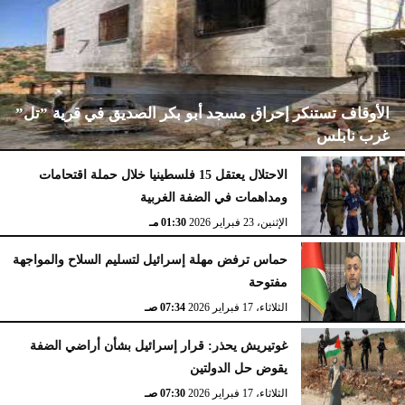
الأوقاف تستنكر إحراق مسجد أبو بكر الصديق في قرية ”تل”
غرب نابلس
الاحتلال يعتقل 15 فلسطينيا خلال حملة اقتحامات
ومداهمات في الضفة الغربية
الإثنين، 23 فبراير 2026
02:15 مـ
الإثنين، 23 فبراير 2026
01:30 مـ
حماس ترفض مهلة إسرائيل لتسليم السلاح والمواجهة
مفتوحة
الثلاثاء، 17 فبراير 2026
07:34 صـ
غوتيريش يحذر: قرار إسرائيل بشأن أراضي الضفة
يقوض حل الدولتين
الثلاثاء، 17 فبراير 2026
07:30 صـ