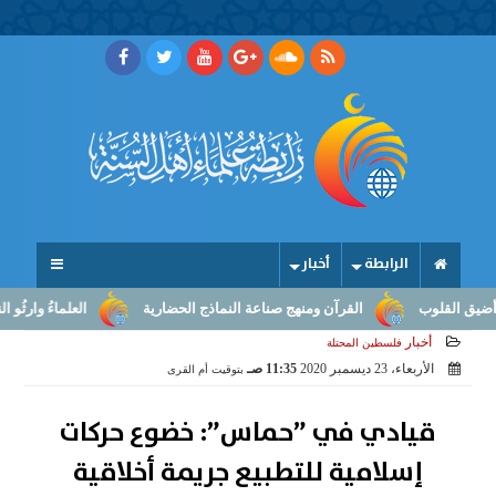
الرابطة
أخبار
لقلوب
القرآن ومنهج صناعة النماذج الحضارية
العلماءُ وارثُو النبوّة
أخبار
فلسطين المحتلة
الأربعاء، 23 ديسمبر 2020
11:35 صـ
بتوقيت أم القرى
قيادي في ”حماس”: خضوع حركات
إسلامية للتطبيع جريمة أخلاقية