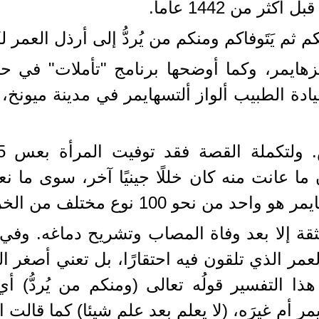
 من 1442 عاما.
م يَتَوفاكم ومنكم من يُردُّ إلى أرذل العمر لك
يادة الطبيب ألواز ألتسهايمر في مدينة ميون
ا عانت منه كان خللًا جينيًا آخر، سوى ما ن
تلف من الخرف، لكنه النوع الغالب بينها.
قة إلا بعد وفاة المصاب وتشريح دماغه. وفي ال
لعمر الذي تلقون فيه احتقارًا، بل تعني أصغر ا
لتفسير قولُه تعالى (ومنكم من يُردُّ) أي من 
 أم غيرَه، (لا يعلم بعد علم شيئا) كما قالت ال