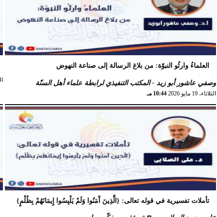
العلماءُ وارثُو النبوّة: من بلاغ الرسالة إلى صناعة النهوض
الثل
وصفي عاشور أبو زيد - المكتب التنفيذي لرابطة علماء أهل السنّة
الثلاثاء، 19 مايو 2026
10:44 مـ
تأملات تفسيرية في قوله تعالى: {الَّذِينَ آَمَنُوا وَلَمْ يَلْبِسُوا إِيمَانَهُمْ بِظُلْمٍ}