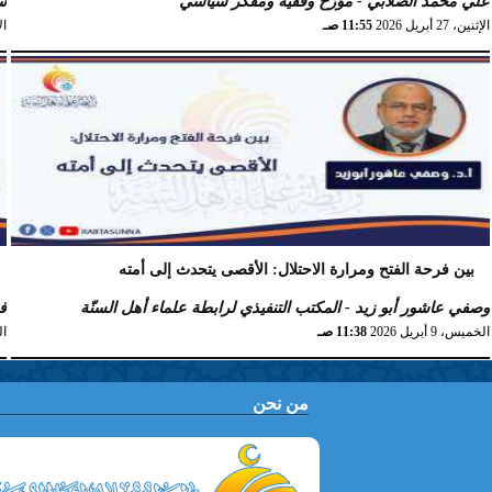
علي محمد الصلابي - مؤرّخ وفقيه ومفكّر سياسي
س
الإثنين، 27 أبريل 2026
11:55 صـ
الإث
بين فرحة الفتح ومرارة الاحتلال: الأقصى يتحدث إلى أمته
وصفي عاشور أبو زيد - المكتب التنفيذي لرابطة علماء أهل السنّة
ف
الخميس، 9 أبريل 2026
11:38 صـ
الس
من نحن