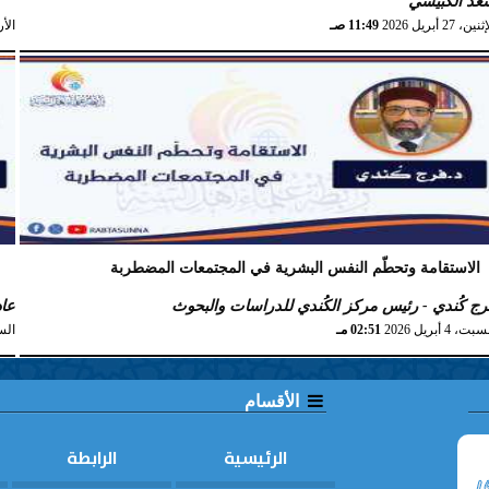
عد الكبيسي
نين، 27 أبريل 2026
11:49 صـ
الأربعاء
الاستقامة وتحطّم النفس البشرية في المجتمعات المضطربة
ت
رج كُندي - رئيس مركز الكُندي للدراسات والبحوث
عاد
بت، 4 أبريل 2026
02:51 مـ
السبت، 
الأقسام
الرئيسية
الرابطة