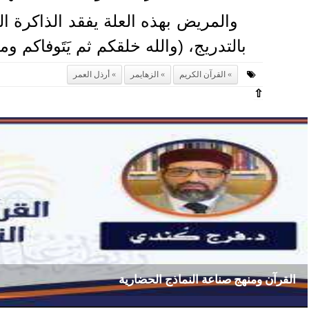
والمريض بهذه العلة يفقد الذاكرة ا
بالتدريج، (والله خلقكم ثم يَتَوفاكم 
القرآن الكريم
الزهايمر
أرذل العمر
⇧
القرآن ومنهج صناعة النماذج الحضارية