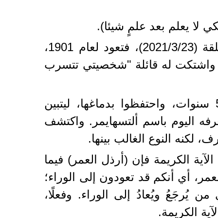
ي لا يعلم بعد علمٍ شيئا).
أما قصة اكتشاف البشرية مرض ألزهايمر، وكما أوضحها برنامج "تأملات" في حلقة (2021/3/23)، فتعود لعام 1901،
خ، واشتكت له قائلة "شخصيتي تتسرب
والتصق اسم الطبيب بهذا المرض. ولتكملة القصة فقد توفيت المرأة بعس 5 سنوات، واحتفظوا بدماغها، ليتبين
عرفه اليوم باسم ألتسهايمر. واكتشف
آية الكريمة فإن (أرذل العمر) فيما
لعمر، أي أنكم قد تعودون إلى الوراء؛
يُرجَعُ ويُعادُ إلى الوراء. وفعلًا،
آية الكريمة.