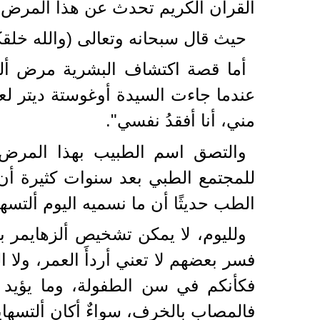
القرآن الكريم تحدث عن هذا المرض قبل أكثر
حيث قال سبحانه وتعالى (والله خلقكم ث
عندما جاءت السيدة أوغوستة ديتر لع
مني، أنا أفقدُ نفسي".
للمجتمع الطبي بعد سنوات كثيرة أن م
الطب حديثًا أن ما نسميه اليوم ألتسهايمر هو واحد من نحو 100 نوع مخ
ولليوم، لا يمكن تشخيص ألزهايمر بث
فسر بعضهم لا تعني أردأَ العمر، ولا ا
فكأنكم في سن الطفولة، وما يؤيد هذا ا
فالمصاب بالخرف، سواءٌ أكان ألتسهايمر