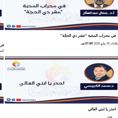
في محراب المحبة ”عشر ذي الحجّة”
ا
اثاء، 19 مايو 2026
07:09 صـ
فرج
السبت، 
احذر يا ابني الغالي
أ
ا