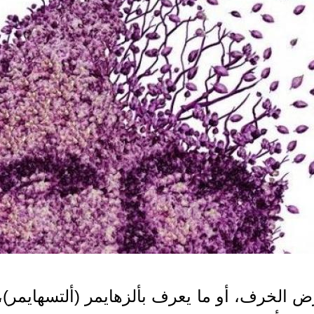
الخرف، أو ما يعرف بألزهايمر (ألتسهايمر)،