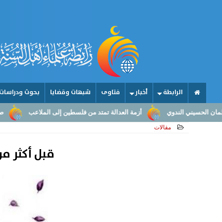
الرابطة
أخبار
فتاوى
شبهات وقضايا
بحوث ودراسات
ندوي
أزمة العدالة تمتد من فلسطين إلى الملاعب
صناعة الأمجاد.. م
مقالات
قبل أكثر من 1442 عاما.. كيف تحدث القرآن الكريم عن مرض أ