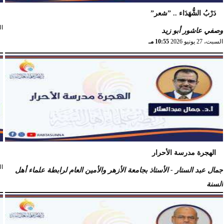
دَرْبُ الشُّهَدَاء .. ”شعر”
الخ
وصفي عاشور أبو زيد
السبت، 27 يونيو 2026
10:55 مـ
الهجرة مدرسة الأحرار
الخ
جمال عبد الستار - الأستاذ بجامعة الأزهر والأمين العام لرابطة علماء أهل
السنة
الثلاثاء، 16 يونيو 2026
10:22 صـ