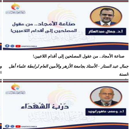
فرج كُندي - رئيس مركز الكُندي للدراسات والبحوث
السبت، 18 يوليو 2026
09:14 مـ
صناعة الأمجاد.. من عقول المصلحين إلى أقدام اللاعبين!
جمال عبد الستار - الأستاذ بجامعة الأزهر والأمين العام لرابطة علماء أهل
و
الجم
السنة
الأربعاء، 15 يوليو 2026
09:08 صـ