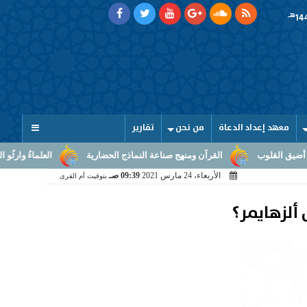
هـ
معهد إعداد الدعاة
من نحن
تقارير
القرآن ومنهج صناعة النماذج الحضارية
العلماءُ وارثُو النبوّة: من بلاغ
الأربعاء، 24 مارس 2021
09:39 صـ
بتوقيت أم القرى