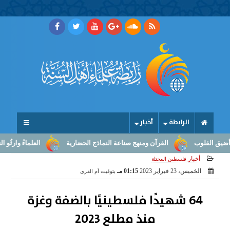
الرابطة
أخبار
القلوب
القرآن ومنهج صناعة النماذج الحضارية
العلماءُ وارثُو النبوّ
أخبار
فلسطين المحتلة
الخميس، 23 فبراير 2023
01:15 مـ
بتوقيت أم القرى
64 شهيدًا فلسطينيًا بالضفة وغزة
منذ مطلع 2023