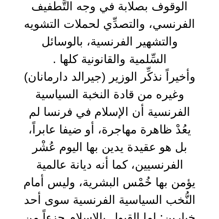
الوقوف بصلابة في وجه التَّطفيف
الفرنسي، والتصدِّي لحملات التشويه
والتشهير الفرنسية، بالوسائل
السِّلمية والقانونية كلها .
وأخيراً نذكِّر الوزير (جيرالد دارمانان)
وغيره من قادة النخبة السياسية
الفرنسية أن الإسلام في فرنسا لم
يعُدْ ظاهرة مهاجرة، أو ضيفا عابراً،
بل هو عقيدة يدين بها اليوم عُشْر
الفرنسيين، كما أنه ديانة عالمية
يؤمن بها خُمْس البشرية، وليس أمام
النُّخب السياسية الفرنسية سوى أحد
خيارين: إما القبول بالإسلام جزءاً من