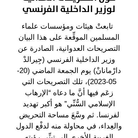
لوزير الداخلية الفرنسي
تابعتْ هيئات ومؤسسات علماء
المسلمين الموقِّعة على هذا البيان
التصريحات العدوانية، الصادرة عن
وزير الداخلية الفرنسي (جِيرالدْ
دارْمانانْ) يوم الجمعة الماضي (20-
05-2023)، تلك التصريحات التي
زعَم فيها أنَّ ما دعاه “الإرهاب
الإسلامي السُّنِّي” هو أكبر تهديد
لفرنسا. ثم وسَّعَ مساحة التحريض
والعِداء، في محاولة منه لدفْع الدول
الغربية الأخرى إلى تبنِّي رؤيته