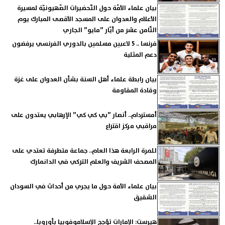
بيان علماء الأمّة حول التّحضيرات الصّهيونيّة لمسيرة
الأعلام والعدوان على المسجد الأقصى المبارك يوم
الثّامن عشر من أيّار ”مايو” الجاري
فرنسا .. 5 لاعبين مسلمين بالدوري الفرنسي يرفضون
دعم المثلية
بيان رابطة علماء أهل السنة بشأن العدوان على غزة
وقادة المقاومة
أمستردام.. أنصار ”بي كي كي” الإرهابي يعتدون على
مراقبي مركز اقتراع
للمرة الرابعة هذا العام.. جماعة متطرفة تعتدي على
المصحف الشريف والعلم التركي في الدانمارك
بيان علماء الأمة حول ما يجري من أحداث في السودان
الشقيق
هيرست: الإمارات تؤجج الإسلاموفوبيا بأوروبا..