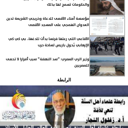
والحكومات تسمح لها بذلك
مؤسسة أمناء الأقصى للدعاة وخريجي الشريعة تدين
العدوان الهمجي على المسجد الأقصى
الأفاعي التي رعتها فرنسا بدأت تلدغها.. بي كي كي
الإرهابي يُحول باريس لساحة حرب
وزير الري المصري: ”سد النهضة” سبب أضرارا لا تحصى
للمصريين
الرابطة
رابطة علماء أهل السنة تنعي للأمة العالم الجليل الأستاذ