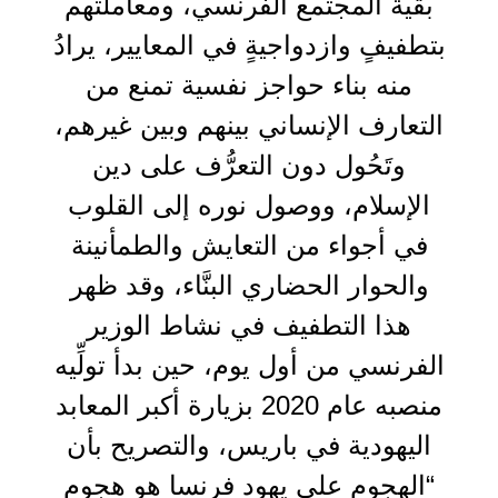
بقية المجتمع الفرنسي، ومعاملتهم
بتطفيفٍ وازدواجيةٍ في المعايير، يرادُ
منه بناء حواجز نفسية تمنع من
التعارف الإنساني بينهم وبين غيرهم،
وتَحُول دون التعرُّف على دين
الإسلام، ووصول نوره إلى القلوب
في أجواء من التعايش والطمأنينة
والحوار الحضاري البنَّاء، وقد ظهر
هذا التطفيف في نشاط الوزير
الفرنسي من أول يوم، حين بدأ تولِّيه
منصبه عام 2020 بزيارة أكبر المعابد
اليهودية في باريس، والتصريح بأن
“الهجوم على يهود فرنسا هو هجوم