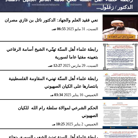
الدكتور / زغلول...
نعي فقيد العلم والجهاد: الدكتور نائل بن غازي مصران
السبت، 31 مايو 2025
06:55 صـ
الإثنين، 10 نوفمبر 2025
12:14 صـ
رابطة علماء أهل السنّة تهنّيء الشيخ أسامة الرفاعي
بتعيينه مفتيا عاما لسورية
السبت، 29 مارس 2025
12:27 صـ
رابطة علماء أهل السنّة تهنيء المقاومة الفلسطينية
بانتصارها على الكيان الصهيوني
الخميس، 16 يناير 2025
03:34 مـ
الحكم الشرعي لموالاة سلطة رام الله للكيان
الصهيوني
الخميس، 2 يناير 2025
10:25 مـ
رابطة علماء أهل السنة تهنئ الشعب السوري بنجاح