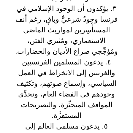
٣. يؤكدون أن الوجود الإسلامي في
فرنسا وجودٌ شرعيٌّ وباقٍ، رغم أنف
المستأْسِرين لمواريث الماضي
الاستعماري، ومُثيري الفتن،
ومُؤجِّجي صراع الأديان والحضارات.
٤. يدعون المسلمين الفرنسيين
والغربيين إلى الانخراط في العمل
السياسي، وإسماع صوتهم، وتكثيف
وجودهم في الفضاء العام، وتحدِّي
المواقف المتحيِّزة، والتصريحات
المستفِزَّة.
٥. يدعون مسلمي العالم إلى