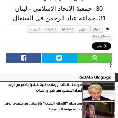
30. جمعية الاتحاد الإسلامي - لبنان
31 .جماعة عباد الرحمن في السنغال
بيان
وزير
الداخلية
فرنسا
إرهاب
إسلاموفوبيا
⇧
موضوعات متعلقة
هولندا .. النائب الإرهابي خيرت فيلدرز يتذمر من تزايد
أعداد المصلين في شوارع لاهاي
بعد ربطه “الإسلام السني” بالإرهاب.. من يتصدى لوزير
داخلية فرنسا العنصري؟