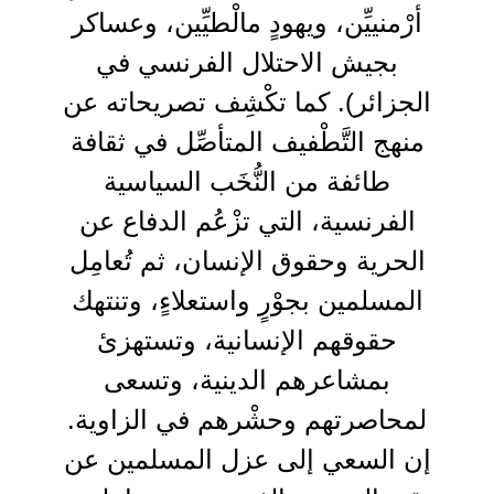
أرْمنييِّن، ويهودٍ مالْطيِّين، وعساكر
بجيش الاحتلال الفرنسي في
الجزائر). كما تكْشِف تصريحاته عن
منهج التَّطْفيف المتأصِّل في ثقافة
طائفة من النُّخَب السياسية
الفرنسية، التي تزْعُم الدفاع عن
الحرية وحقوق الإنسان، ثم تُعامِل
المسلمين بجوْرٍ واستعلاءٍ، وتنتهك
حقوقهم الإنسانية، وتستهزئ
بمشاعرهم الدينية، وتسعى
لمحاصرتهم وحشْرهم في الزاوية.
إن السعي إلى عزل المسلمين عن