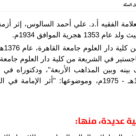
ل السنّة
العلامة الفقيه أ.د. علي أحمد السالوس، إثر أ
 بينه وبين المذاهب الأربعة"، ودكتوراه في 
القاهرة بمرتبة الشرف الأولى 1395هـ - 1975م، وموضوع
ة عديدة، منها
: