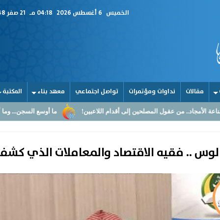
الخميس
6 أغسطس 2026
04:18 مـ
21 صفر 1448
مقالات
نداوات ومؤتمرات
تواصل اجتماعي
معهد بناء
المكتبة
د.. من عقول المصلحين إلى أقدام اللاعبين!
ما أوسع السجن... وما أضيق القل
لوس .. فقيه الاقتصاد والمعاملات الذي كشف