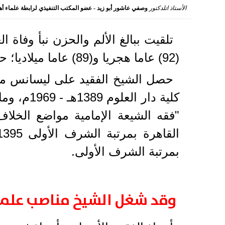
الأستاذ اتلدكتور
وصفي عاشور أبو زيد - عضو المكتب التنفيذي لرابطة علماء أه
2023-07-27 12:38:22
تلقيت ببالغ الألم والحزن نبأ وفاة 
(92) عاما هجريا و(89) عاما ميلاديا؛ حيث ولد عام 1353 هجرية الموافق 1934م.
"فقه الشيعة الإمامية مواضع الخلاف
بمرتبة الشرف الأولى.
وقد شغل الشيخ مناصب علمي