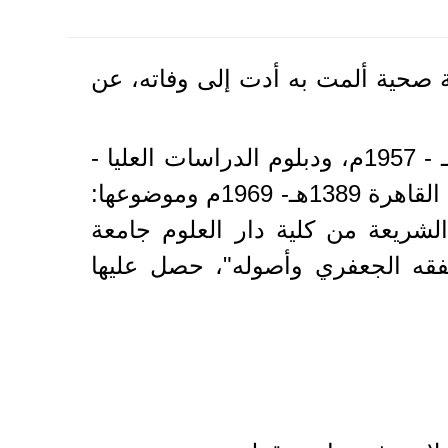
زمة صحية ألمت به أدت إلى وفاته، عن
حصل الشيخ الفقيد على ليسانس من كلية دار العلوم جامعة القاهرة، عام 1376هـ - 1957م، ودبلوم الدراسات العليا -
كلية دار العلوم 1389هـ - 1969م، وماجستير في الشريعة من كلية دار العلوم جامعة القاهرة 1389هـ- 1969م وموضوعها:
الشريعة من كلية دار العلوم جامعة
ها: "أثر الإمامة في الفقه الجعفري وأصوله"، حصل عليها