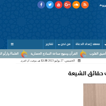
هـ
معهد إعداد الدعاة
من نحن
تقارير
وب
القرآن ومنهج صناعة النماذج الحضارية
العلماءُ وارثُو النبوّة: م
الخميس، 27 يوليو 2023
12:38 مـ
بتوقيت أم القرى
 حقائق الشيعة