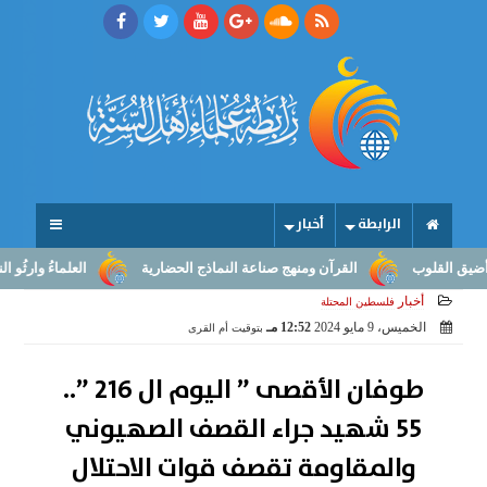
الرابطة
أخبار
لقلوب
القرآن ومنهج صناعة النماذج الحضارية
العلماءُ وارثُو النبوّة
أخبار
فلسطين المحتلة
الخميس، 9 مايو 2024
12:52 مـ
بتوقيت أم القرى
طوفان الأقصى ” اليوم ال 216 ”..
55 شهيد جراء القصف الصهيوني
والمقاومة تقصف قوات الاحتلال