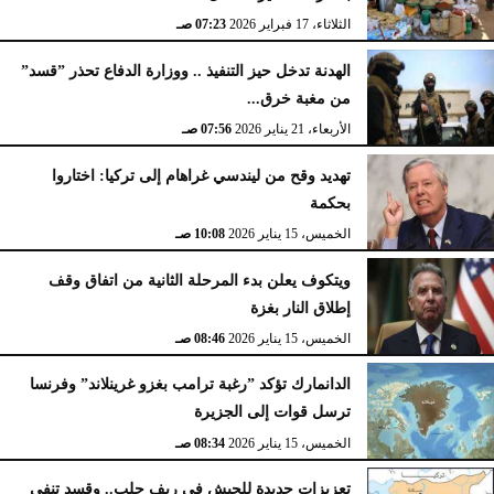
الثلاثاء، 17 فبراير 2026
07:23 صـ
الهدنة تدخل حيز التنفيذ .. ووزارة الدفاع تحذر ”قسد”
من مغبة خرق...
الأربعاء، 21 يناير 2026
07:56 صـ
تهديد وقح من ليندسي غراهام إلى تركيا: اختاروا
بحكمة
الخميس، 15 يناير 2026
10:08 صـ
ويتكوف يعلن بدء المرحلة الثانية من اتفاق وقف
إطلاق النار بغزة
الخميس، 15 يناير 2026
08:46 صـ
الدانمارك تؤكد ”رغبة ترامب بغزو غرينلاند” وفرنسا
ترسل قوات إلى الجزيرة
الخميس، 15 يناير 2026
08:34 صـ
تعزيزات جديدة للجيش في ريف حلب.. وقسد تنفي