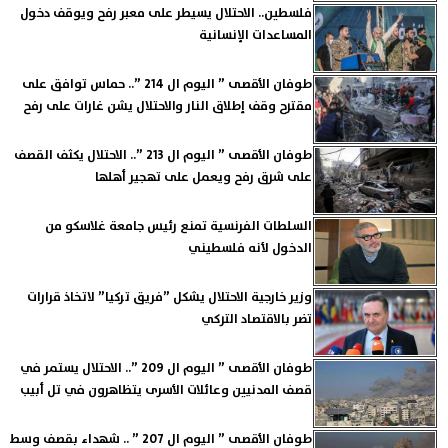
فلسطين.. الاحتلال يسيطر على معبر رفح ويوقف دخول
المساعدات الإنسانية
طوفان الأقصى ” اليوم ال 214 ”.. حماس توافق على
مقترح وقف إطلاق النار والاحتلال يشن غارات على رفح
طوفان الأقصى ” اليوم ال 213 ”.. الاحتلال يكثف القصف
على شرق رفح ويعمل على تهجير أهلها
السلطات الفرنسية تمنع رئيس جامعة غلاسكو من
الدخول لأنه فلسطيني
وزير خارجية الاحتلال يشكل ”فريق تركيا” لاتخاذ قرارات
تضر بالاقتصاد التركي
طوفان الأقصى ” اليوم ال 209 ”.. الاحتلال يستمر في
قصف المدنيين وعائلات الأسرى يتظاهرون في تل أبيب
طوفان الأقصى ” اليوم ال 207 ” .. شهداء بقصف وسط