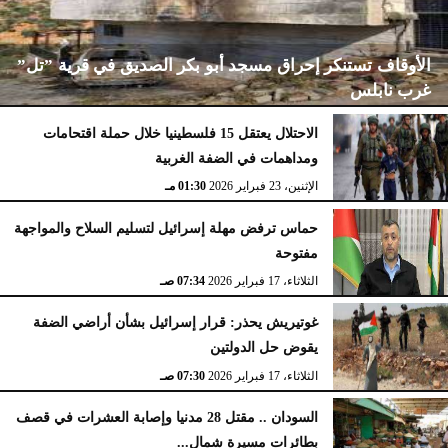
الأوقاف تستنكر إحراق مسجد أبو بكر الصديق في قرية ”تل”
غرب نابلس
الاحتلال يعتقل 15 فلسطينيا خلال حملة اقتحامات
ومداهمات في الضفة الغربية
الإثنين، 23 فبراير 2026
02:15 مـ
الإثنين، 23 فبراير 2026
01:30 مـ
حماس ترفض مهلة إسرائيل لتسليم السلاح والمواجهة
مفتوحة
الثلاثاء، 17 فبراير 2026
07:34 صـ
غوتيريش يحذر: قرار إسرائيل بشأن أراضي الضفة
يقوض حل الدولتين
الثلاثاء، 17 فبراير 2026
07:30 صـ
السودان .. مقتل 28 مدنيا وإصابة العشرات في قصف
بطائرات مسيرة شمال...