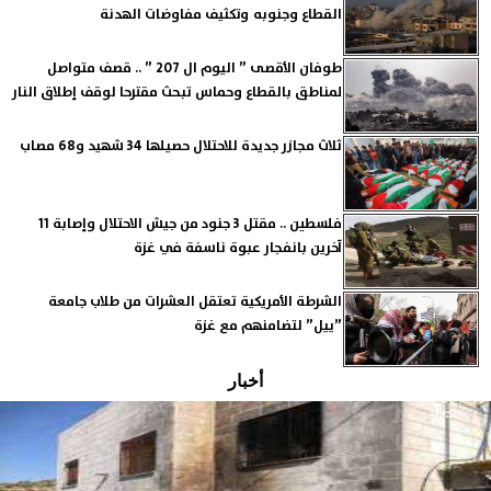
القطاع وجنوبه وتكثيف مفاوضات الهدنة
طوفان الأقصى ” اليوم ال 207 ” .. قصف متواصل
لمناطق بالقطاع وحماس تبحث مقترحا لوقف إطلاق النار
ثلاث مجازر جديدة للاحتلال حصيلها 34 شهيد و68 مصاب
فلسطين .. مقتل 3 جنود من جيش الاحتلال وإصابة 11
آخرين بانفجار عبوة ناسفة في غزة
الشرطة الأمريكية تعتقل العشرات من طلاب جامعة
”ييل” لتضامنهم مع غزة
أخبار