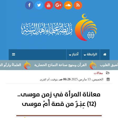
الرابطة
أخبار
ب
القرآن ومنهج صناعة النماذج الحضارية
العلماءُ وارثُو النبوّة: من 
مقالات
الخميس، 13 مارس 2025
06:26 صـ
بتوقيت أم القرى
معاناة المرأة في زمن موسى..
(12) عِبَـرٌ من قصة أُمِّ موسى