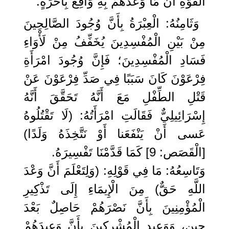
الْقُوَّةِ أَنَّ مَا وَعَدَهُمْ بِهِ وَاقِعٌ بِأَخَرَةٍ.
وَثَامِنُهُ: الْعِبْرَةُ بِأَنَّ وُجُودَ الصَّالِحِينَ
مِنْ بَيْنِ الْمُفْسِدِينَ يُخَفِّفُ مِنْ لَأْوَاءِ
فَسَادِ الْمُفْسِدِينَ؛ فَإِنَّ وُجُودَ امْرَأَةِ
فِرْعَوْنَ كَانَ سَبَبًا فِي صَدِّ فِرْعَوْنَ عَنْ
قَتْلِ الطِّفْلِ مَعَ أَنَّهُ تَحَقَّقَ أَنَّهُ
إِسْرَائِيلِيٌّ فَقَالَتِ امْرَأَتُهُ: (لَا تَقْتُلُوهُ
عَسى أَنْ يَنْفَعَنا أَوْ نَتَّخِذَهُ وَلَدًا)
[الْقَصَص: 9] كَمَا قَدَّمْنَا تَفْسِيرَهُ.
وَتَاسِعُهُ: مَا فِي قَوْلِهِ: (وَلِتَعْلَمَ أَنَّ وَعْدَ
اللَّهِ حَقٌّ) مِنَ الْإِيمَاءِ إِلَى تَذْكِيرِ
الْمُؤْمِنِينَ بِأَنَّ نَصْرَهُمْ حَاصِلٌ بَعْدَ
حِينٍ، وَوَعِيدِ الْمُشْرِكِينَ بِأَنَّ وَعِيدَهُمْ