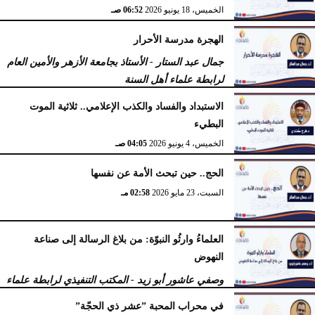
الخميس، 18 يونيو 2026
06:52 صـ
الهجرة مدرسة الأحرار
جمال عبد الستار - الأستاذ بجامعة الأزهر والأمين العام
لرابطة علماء أهل السنة
الثلاثاء، 16 يونيو 2026
10:22 صـ
الاستبداد والفساد والكذب الإعلامي.. ثلاثية الموت
البطيء
الخميس، 4 يونيو 2026
04:05 صـ
الحج.. حين تبحث الأمة عن نفسها
السبت، 23 مايو 2026
02:58 مـ
العلماءُ وارثُو النبوّة: من بلاغ الرسالة إلى صناعة
النهوض
وصفي عاشور أبو زيد - المكتب التنفيذي لرابطة علماء
أهل السنّة
في محراب المحبة ”عشر ذي الحجّة”
الثلاثاء، 19 مايو 2026
10:44 مـ