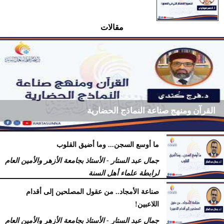
مقالات
القرآن ومنهج صناعة النماذج الحضارية
ما أوسع السجن... وما أضيق القلوب
فرج كُندي - رئيس مركز الكُندي للدراسات والبحوث
جمال عبد الستار - الأستاذ بجامعة الأزهر والأمين العام
السبت، 18 يوليو 2026
09:14 مـ
لرابطة علماء أهل السنة
السبت، 18 يوليو 2026
12:29 مـ
صناعة الأمجاد.. من عقول المصلحين إلى أقدام
اللاعبين!
جمال عبد الستار - الأستاذ بجامعة الأزهر والأمين العام