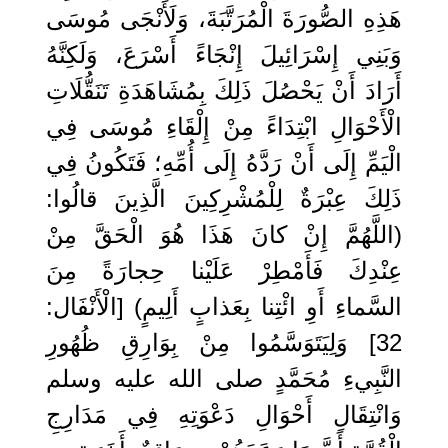
هَذِهِ الصُّورَةَ الْمُرَتَّبَةَ، وَلَأَنْجَى مُوسَى
وَبَنِي إِسْرَائِيلَ إِنْجَاءً أَسْرَعَ، وَلَكِنَّهُ
أَرَادَ أَنْ يَحْصُلَ ذَلِكَ بِمُشَاهَدَةِ تَنَقُّلَاتِ
الْأَحْوَالِ ابْتِدَاءً مِنْ إِلْقَاءِ مُوسَى فِي
الْيَمِّ إِلَى أَنْ رَدَّهُ إِلَى أُمِّهِ؛ فَتَكُونُ فِي
ذَلِكَ عِبْرَةٌ لِلْمُشْرِكِينَ الَّذِينَ قالُوا:
(اللَّهُمَّ إِنْ كانَ هَذَا هُوَ الْحَقَّ مِنْ
عِنْدِكَ فَأَمْطِرْ عَلَيْنا حِجارَةً مِنَ
السَّماءِ أَوِ ائْتِنا بِعَذابٍ أَلِيمٍ) [الْأَنْفَال:
32] وَلِيَتَوَسَّمُوا مِنْ بِوَارِقِ ظُهُورِ
النَّبِيءِ مُحَمَّدٍ صلى الله عليه وسلم
وَانْتِقَالِ أَحْوَالِ دَعْوَتِهِ فِي مَدَارِجِ