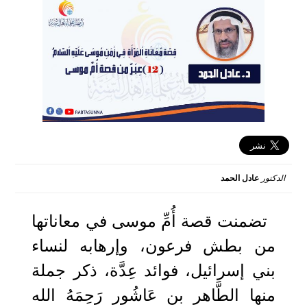
الدكتور
عادل الحمد
2025-03-13 06:26:37
تضمنت قصة أُمِّ موسى في معاناتها
من بطش فرعون، وإرهابه لنساء
بني إسرائيل، فوائد عِدَّة، ذكر جملة
منها الطَّاهر بن عَاشُور رَحِمَهُ الله