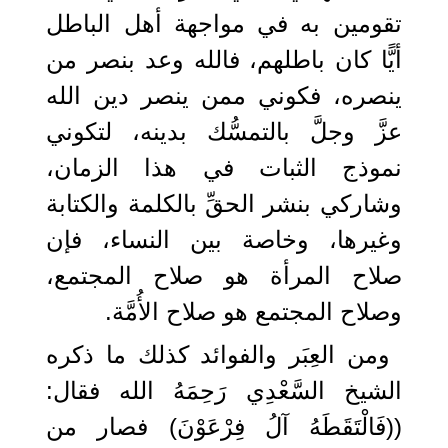
تقومين به في مواجهة أهل الباطل
أيًّا كان باطلهم، فالله وعد بنصر من
ينصره، فكوني ممن ينصر دين الله
عزَّ وجلَّ بالتمسُّك بدينه، لتكوني
نموذج الثبات في هذا الزمان،
وشاركي بنشر الحقِّ بالكلمة والكتابة
وغيرها، وخاصة بين النساء، فإن
صلاح المرأة هو صلاح المجتمع،
وصلاح المجتمع هو صلاح الأُمَّة.
ومن العِبَر والفوائد كذلك ما ذكره
الشيخ السَّعْدِي رَحِمَهُ الله فقال:
((فَالْتَقَطَهُ آلُ فِرْعَوْنَ) فصار من