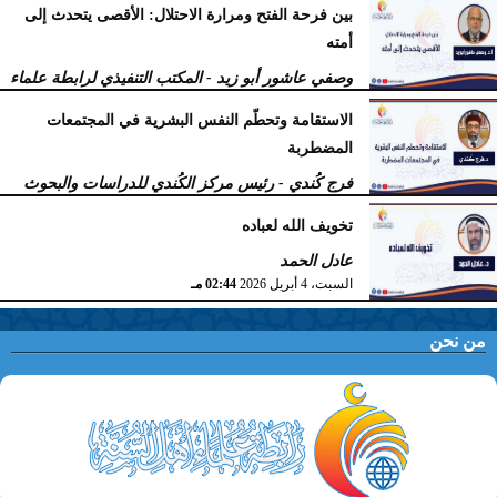
بين فرحة الفتح ومرارة الاحتلال: الأقصى يتحدث إلى
أمته
وصفي عاشور أبو زيد - المكتب التنفيذي لرابطة علماء
أهل السنّة
الاستقامة وتحطّم النفس البشرية في المجتمعات
الخميس، 9 أبريل 2026
11:38 صـ
المضطربة
فرج كُندي - رئيس مركز الكُندي للدراسات والبحوث
السبت، 4 أبريل 2026
02:51 مـ
تخويف الله لعباده
عادل الحمد
السبت، 4 أبريل 2026
02:44 مـ
من نحن