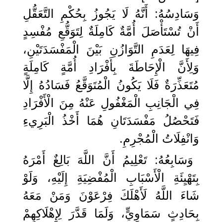
وَسَادِسُهُ: أَنَّهُ لَا يَجُوزُ بِحُكْمِ التَّعَقُّلِ
أَنْ تُسْتَأْصَلَ أُمَّةٌ كَامِلَةٌ لِتَوَقُّعِ مُفْسِدٍ
فِيهَا لِعَدَمِ التَّوَازُنِ بَيْنَ الْمَفْسَدَتَيْنِ،
وَلِأَنَّ الْإِحَاطَةَ بِأَفْرَادِ أُمَّةٍ كَامِلَةٍ
مُتَعَذِّرَةٌ فَلَا يَكُونُ الْمُتَوَقَّعُ فَسَادُهُ إِلَّا
فِي الْجَانِبِ الْمَغْفُولِ عَنْهُ مِنَ الْأَفْرَادِ
فَتَحْصُلُ مَفْسَدَتَانِ هُمَا أَخْذُ الْبَرِيءِ
وَانْفِلَاتُ الْمُجْرِمِ.
وَسَابِعُهُ: تَعْلِيمُ أَنَّ اللَّهَ بَالِغٌ أَمْرَهُ
بِتَهْيِئَةِ الْأَسْبَابِ الْمُفْضِيَةِ إِلَيْهِ، وَلَوْ
شَاءَ اللَّهُ لَأَهْلَكَ فِرْعَوْنَ وَمَنْ مَعَهُ
بِحَادِثٍ سَمَاوِيٍّ، وَلَمَا قَدَّرَ لِإِهْلَاكِهِمْ