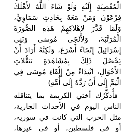
الْمُفْضِيَةِ إِلَيْهِ وَلَوْ شَاءَ اللَّهُ لأَهْلَكَ
فِرْعَوْنَ وَمَنْ مَعَهُ بِحَادِثٍ سَمَاوِيٍّ،
وَلَمَا قَدَّرَ لإِهْلاكِهِمْ هَذِهِ الصُّورَةَ
الْمُرَتَّبَةَ، وَلأَنْجَى مُوسَى وَبَنِي
إِسْرَائِيلَ إِنْجَاءً أَسْرَعَ، وَلَكِنَّهُ أَرَادَ أَنْ
يَحْصُلَ ذَلِكَ بِمُشَاهَدَةِ تَنَقُّلاتِ
الأَحْوَالِ، ابْتِدَاءً مِنْ إِلْقَاءِ مُوسَى فِي
الْيَمِّ إِلَى أَنْ رَدَّهُ إِلَى أُمِّهِ)
فأُذكِّرُك أختي الكريمة بما يتناقله
الناس اليوم في الأحداث الجارية،
مثل الحرب التي كانت في سورية،
أو في فلسطين، أو في غيرها،