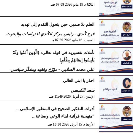
الثلاثاء، 19 مايو 2026
07:09 صـ
العلم بلا ضمير: حين يتحول التقدم إلى تهديد
فرج كُندي - رئيس مركز الكُندي للدراسات والبحوث
السبت، 16 مايو 2026
07:39 مـ
تأملات تفسيرية في قوله تعالى: {الَّذِينَ آَمَنُوا وَلَمْ
يَلْبِسُوا إِيمَانَهُمْ بِظُلْمٍ}
علي محمد الصلابي - مؤرّخ وفقيه ومفكّر سياسي
الإثنين، 27 أبريل 2026
11:55 صـ
احذر يا ابني الغالي
سعد الكبيسي
الإثنين، 27 أبريل 2026
11:49 صـ
أدوات التفكير الصحيح في المنظور الإسلامي ..
”منهجية قرآنية لبناء الوعي وصناعة...
الأربعاء، 15 أبريل 2026
10:30 صـ