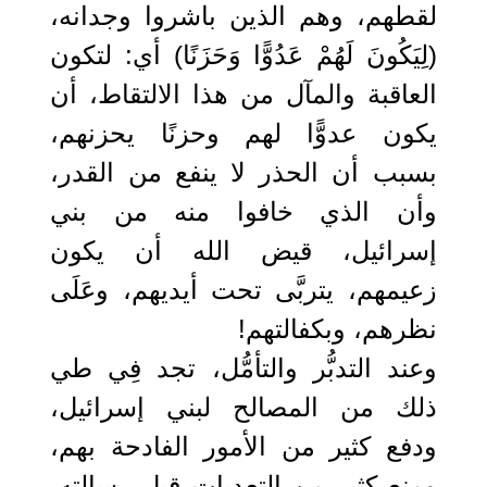
لقطهم، وهم الذين باشروا وجدانه،
(لِيَكُونَ لَهُمْ عَدُوًّا وَحَزَنًا) أي: لتكون
العاقبة والمآل من هذا الالتقاط، أن
يكون عدوًّا لهم وحزنًا يحزنهم،
بسبب أن الحذر لا ينفع من القدر،
وأن الذي خافوا منه من بني
إسرائيل، قيض الله أن يكون
زعيمهم، يتربَّى تحت أيديهم، وعَلَى
نظرهم، وبكفالتهم!
وعند التدبُّر والتأمُّل، تجد فِي طي
ذلك من المصالح لبني إسرائيل،
ودفع كثير من الأمور الفادحة بهم،
ومنع كثير من التعديات قبل رسالته،