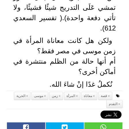
تمشي عَلَى التدريج شيئًا فشيئًا، ولا
تأتي دفعة واحدة).( تفسير السعدي
612).
ولكن هل كانت معاناة المرأة في
زمن موسى في مصر فقط؟
أم أنها حالة من الظلم منتشرة في
أماكن أخرى؟
نُكملُ غدًا إنْ شاءَ الله.
قصة
معاناة
المرأة
زمن
موسى
الحرية
التقدم