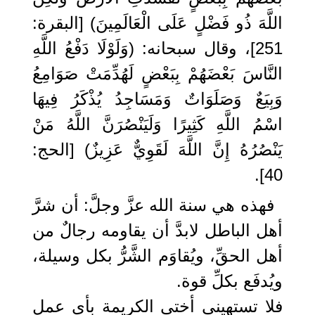
اللَّهَ ذُو فَضْلٍ عَلَى الْعَالَمِينَ) [البقرة:
251]، وقال سبحانه: (وَلَوْلَا دَفْعُ اللَّهِ
النَّاسَ بَعْضَهُمْ بِبَعْضٍ لَهُدِّمَتْ صَوَامِعُ
وَبِيَعٌ وَصَلَوَاتٌ وَمَسَاجِدُ يُذْكَرُ فِيهَا
اسْمُ اللَّهِ كَثِيرًا وَلَيَنْصُرَنَّ اللَّهُ مَنْ
يَنْصُرُهُ إِنَّ اللَّهَ لَقَوِيٌّ عَزِيزٌ) [الحج:
40].
فهذه هي سنة الله عزَّ وجلَّ: أن شرَّ
أهل الباطل لابدَّ أن يقاومه رجالٌ من
أهل الحقِّ، ويُقاوَم الشَّرُّ بكل وسيلة،
ويُدفَع بكلِّ قوة.
فلا تستهيني أختي الكريمة بأي عمل