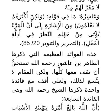
لَا مَفَرَّ لَهُمْ مِنْهُ.
وَعَاشِرُهُ: مَا فِي قَوْلِهِ: (وَلكِنَّ أَكْثَرَهُمْ
لَا يَعْلَمُونَ) مِنَ الْإِشَارَةِ إِلَى أَنَّ الْمَرْءَ
يُؤْتَى مِنْ جَهْلِهِ النَّظَرَ فِي أَدِلَّةِ
الْعَقْلِ). (التحرير والتنوير 20/ 85).
هذه الفوائد العظيمة التي ذكرها
الطاهر بن عاشور رحمه الله تستحقُّ
أن نقف معها كلِّها، ولكن المقام لا
يتَّسع لذلك، ولعلي أقف مع فائدة
واحدة ذكرها الشيخ رحمه الله وهي
الفائدة السابعة:
(أَنَّ اللَّهَ بَالِغٌ أَمْرَهُ بِتَهْيِئَةِ الأَسْبَابِ