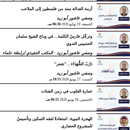
لرابطة علماء أهل السنة
أزمة العدالة تمتد من فلسطين إلى الملاعب
الأربعاء، 15 يوليو 2026
09:08 صـ
وصفي عاشور أبو زيد
الجمعة، 10 يوليو 2026
06:36 صـ
وترجَّل فارسُ الكلمة... في وداع الشيخ سلمان
الحسيني الندوي
وصفي عاشور أبو زيد - المكتب التنفيذي لرابطة علماء
أهل السنّة
دَرْبُ الشُّهَدَاء .. ”شعر”
الخميس، 2 يوليو 2026
05:32 مـ
وصفي عاشور أبو زيد
السبت، 27 يونيو 2026
10:55 مـ
عمارة القلوب في زمن الشتات
الخميس، 18 يونيو 2026
06:55 صـ
الهجرة النبوية: استعادةٌ لفقه التمكين وتأسيسٌ
للمشروع الحضاري