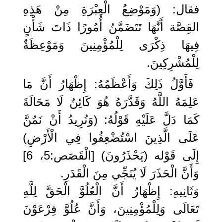
فقال: (وَمَوْضِعُ الْعِبْرَةِ مِنْ هَذِهِ
القِصَّة أَنَّهَا تَتَضَمَّنُ أُمُورًا ذَاتَ شَأْنٍ
فِيهَا ذِكْرَى لِلْمُؤْمِنِينَ وَمَوْعِظَةٌ
لِلْمُشْرِكِينَ.
فَأَوَّلُ ذَلِكَ وَأَعْظَمُهُ: إِظْهَارُ أَنَّ مَا
عَلِمَهُ اللَّهُ وَقَدَّرَهُ هُوَ كَائِنٌ لَا مَحَالَةَ
كَمَا دَلَّ عَلَيْهِ قَوْلُهُ: (وَنُرِيدُ أَنْ نَمُنَّ
عَلَى الَّذِينَ اسْتُضْعِفُوا فِي الْأَرْضِ)
إِلَى قَوْله (يَحْذَرُونَ) [الْقَصَص:5، 6]
وَأَنَّ الْحَذَرَ لَا يُنَجِّي مِنَ الْقَدَرِ.
وَثَانِيهِ: إِظْهَارُ أَنَّ الْعُلُوَّ الْحَقَّ لِلَّهِ
تَعَالَى وَلِلْمُؤْمِنِينَ، وَأَنَّ عُلُوَّ فِرْعَوْنَ