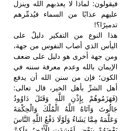
فيقولون: لماذا لا يعذبهم الله وينزل
عليهم عذابًا من السماء فيُدمِّرهم
تدميرًا؟!
هذا النوع من التفكير دليلٌ على
اليأس الذي أصاب النفوس من جهة،
ومن جهة أخرى هو دليل على ضعف
الإيمان بالله وعدم معرفة سننه في
الكون؛ فإن من سنن الله أن يدفع
أهل الشرِّ بأهل الخير، قال تعالى:
(فَهَزَمُوهُمْ بِإِذْنِ اللَّهِ وَقَتَلَ دَاوُودُ
جَالُوتَ وَآتَاهُ اللَّهُ الْمُلْكَ وَالْحِكْمَةَ
وَعَلَّمَهُ مِمَّا يَشَاءُ وَلَوْلَا دَفْعُ اللَّهِ النَّاسَ
بَعْضَهُمْ بِبَعْضٍ لَفَسَدَتِ الْأَرْضُ وَلَكِنَّ