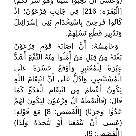
(وَعَسى أَنْ تُحِبُّوا شَيْئًا وَهُوَ شَرٌّ لَكُمْ)
[الْبَقَرَة: 216] فِي جَانِبِ فِرْعَوْنَ؛ إِذْ
كَانُوا فَرِحِينَ بِاسْتِخْدَامِ بَنِي إِسْرَائِيلَ
وَتَدْبِيرِ قَطْعِ نَسْلِهِمْ.
وَخَامِسُهُ: أَنَّ إِصَابَةَ قَوْمِ فِرْعَوْنَ
بَغْتَةً مِنْ قِبَلِ مَنْ أَمَّلُوا مِنْهُ النَّفْعَ أَشَدُّ
عِبْرَةً لِلْمُعْتَبِرِ وَأَوْقَعُ حَسْرَةً عَلَى
الْمُسْتَبْصِرِ، وَأَدُلُّ عَلَى أَنَّ انْتِقَامَ اللَّهِ
يَكُونُ أَعْظَمَ مِنِ انْتِقَامِ الْعَدُوِّ كَمَا
قَالَ: (فَالْتَقَطَهُ آلُ فِرْعَوْنَ لِيَكُونَ لَهُمْ
عَدُوًّا وَحَزَنًا) [الْقَصَص: 8] مَعَ قَوْلِهِ:
(عَسى أَنْ يَنْفَعَنا أَوْ نَتَّخِذَهُ وَلَدًا)
[الْقَصَص: 9].