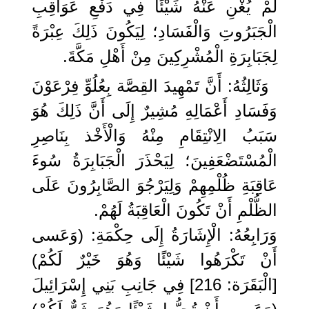
لَمْ يُغْنِ عَنْهُ شَيْئًا فِي دَفْعِ عَوَاقِبِ
الْجَبَرُوتِ وَالْفَسَادِ؛ لِيَكُونَ ذَلِكَ عِبْرَةً
لِجَبَابِرَةِ الْمُشْرِكِينَ مِنْ أَهْلِ مَكَّةَ.
وَثَالِثُهُ: أَنَّ تَمْهِيدَ القِصَّة بِعُلُوِّ فِرْعَوْنَ
وَفَسَادِ أَعْمَالِهِ مُشِيرٌ إِلَى أَنَّ ذَلِكَ هُوَ
سَبَبُ الِانْتِقَامِ مِنْهُ وَالْأَخْذ بِنَاصِرِ
الْمُسْتَضْعَفِينَ؛ لِيَحْذَرَ الْجَبَابِرَةُ سُوءَ
عَاقِبَةِ ظُلْمِهِمْ وَلِيَرْجُوَ الصَّابِرُونَ عَلَى
الظُّلْمِ أَنْ تَكُونَ الْعَاقِبَةُ لَهُمْ.
وَرَابِعُهُ: الْإِشَارَةُ إِلَى حِكْمَةِ: (وَعَسى
أَنْ تَكْرَهُوا شَيْئًا وَهُوَ خَيْرٌ لَكُمْ)
[الْبَقَرَة: 216] فِي جَانِبِ بَنِي إِسْرَائِيلَ