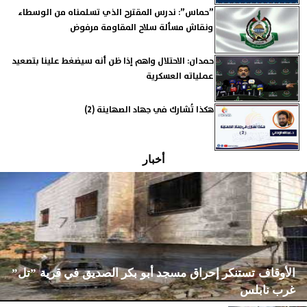
”حماس”: ندرس المقترح الذي تسلمناه من الوسطاء
ونقاش مسألة سلاح المقاومة مرفوض
حمدان: الاحتلال واهم إذا ظن أنه سيضغط علينا بتصعيد
عملياته العسكرية
هكذا تُشارك في جهاد الصهاينة (2)
أخبار
الأوقاف تستنكر إحراق مسجد أبو بكر الصديق في قرية ”تل”
غرب نابلس