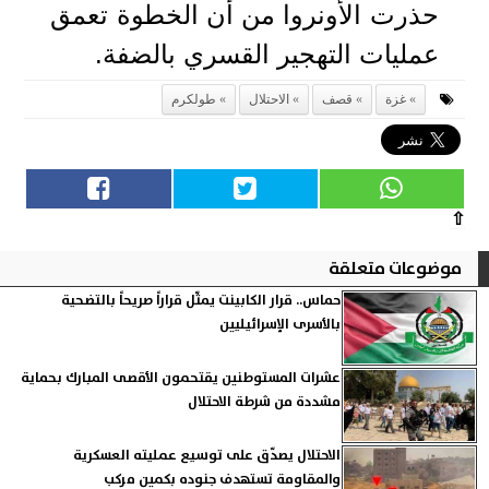
حذرت الأونروا من أن الخطوة تعمق
عمليات التهجير القسري بالضفة.
غزة
قصف
الاحتلال
طولكرم
⇧
موضوعات متعلقة
حماس.. قرار الكابينت يمثّل قراراً صريحاً بالتضحية
بالأسرى الإسرائيليين
عشرات المستوطنين يقتحمون الأقصى المبارك بحماية
مشددة من شرطة الاحتلال
الاحتلال يصدّق على توسيع عمليته العسكرية
والمقاومة تستهدف جنوده بكمين مركب