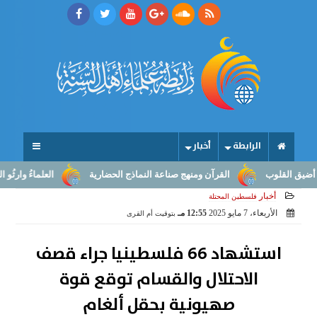
الرابطة
أخبار
لقلوب
القرآن ومنهج صناعة النماذج الحضارية
العلماءُ وارثُو النبوّة
أخبار
فلسطين المحتلة
الأربعاء، 7 مايو 2025
12:55 مـ
بتوقيت أم القرى
استشهاد 66 فلسطينيا جراء قصف
الاحتلال والقسام توقع قوة
صهيونية بحقل ألغام