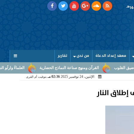
هـ
معهد إعداد الدعاة
من نحن
تقارير
رآن ومنهج صناعة النماذج الحضارية
العلماءُ وارثُو النبوّة: من بلاغ الرسالة إ
الإثنين، 24 نوفمبر 2025
02:36 مـ
بتوقيت أم القرى