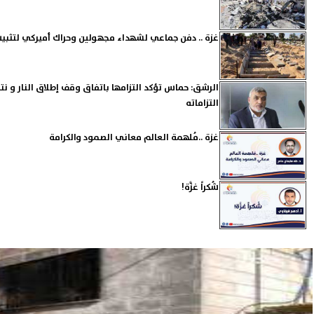
غزة .. دفن جماعي لشهداء مجهولين وحراك أميركي لتثبيت
الرشق: حماس تؤكد التزامها باتفاق وقف إطلاق النار و نتن
التزاماته
غزة ..مُلهمة العالم معاني الصمود والكرامة
‏شُكراً غزَّة!