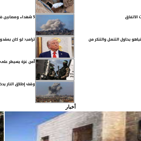
 الاتفاق
5 شهداء ومصابين في غارات للاحتلال على دير البلح وجباليا
ياهو يحاول التنصل والتنكر من
ترامب: لو كان بمقد
أمن غزة يسيطر على م
وقف إطلاق النار يدخل
أخبار