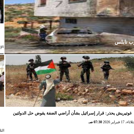
رب نابلس
الإثنين،
غوتيريش يحذر: قرار إسرائيل بشأن أراضي الضفة يقوض حل الدولتين
ش
ثاء، 17 فبراير 2026
07:30 صـ
الثلاثاء، 