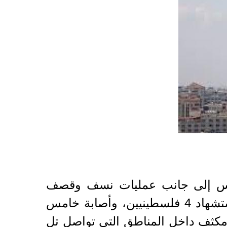
ة خان يونس إلى جانب عمليات نسف وقصف
مدفعي شرقي رفح جنوبي القطاع، كان حصيلتها وفقا لبيانات مستشفيات غزة، استشهاد 4 فلسطينيين، وأصابة خامس
مكثف داخل المناطق التي تواصل تل