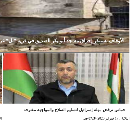
الأوقاف تستنكر إحراق مسجد أبو بكر الصديق في قرية ”تل” غ
الإثنين، 23 فبراير 2026
02:15 مـ
حماس ترفض مهلة إسرائيل لتسليم السلاح والمواجهة مفتوحة
الثلاثاء، 17 فبراير 2026
07:34 صـ
الثلا