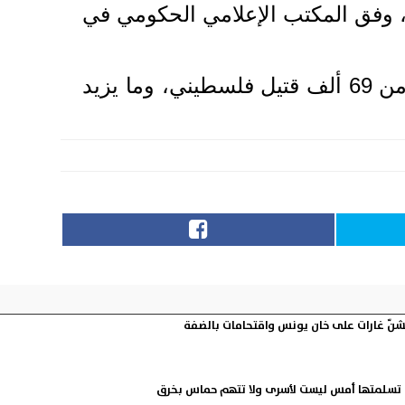
إسرائيل الاتفاق أكثر من 497 مرة، وقتلت 342 فلسطينيا، وفق المكتب الإعلامي الحكومي في
وأنهى الاتفاق حرب إبادة جماعية بدأتها إسرائيل في 8 أكتوبر 2023، وخلفت أكثر من 69 ألف قتيل فلسطيني، وما يزيد
شنّ غارات على خان يونس واقتحامات بالضفة
ثا تسلمتها أمس ليست لأسرى ولا تتهم حماس بخرق