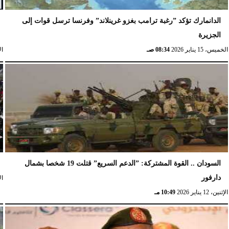
الدانمارك تؤكد ”رغبة ترامب بغزو غرينلاند” وفرنسا ترسل قوات إلى
الجزيرة
الخميس، 15 يناير 2026
08:34 صـ
الإث
السودان .. القوة المشتركة: ”الدعم السريع” قتلت 19 شخصا بشمال
دارفور
الإث
الإثنين، 12 يناير 2026
10:49 مـ