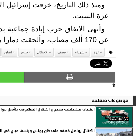
غزة السبت.
عن 170 ألف مصاب، وألحقت دمارا هائلا طال 90 بالمئة من البنى التحتية المدنية.
غزة
شهداء
قصف
الاحتلال
خرق
اتفاق
⇧
موضوعات متعلقة
اغتصاب فلسطينية بسجون الاحتلال الصهيوني يشعل مواق
الاحتلال يواصل قصفه على خان يونس وينسف مبانٍ في الب