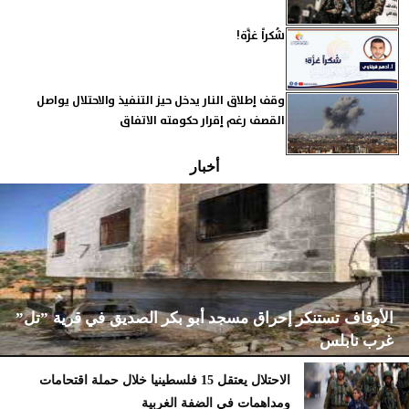
‏شُكراً غزَّة!
وقف إطلاق النار يدخل حيز التنفيذ والاحتلال يواصل
القصف رغم إقرار حكومته الاتفاق
أخبار
الأوقاف تستنكر إحراق مسجد أبو بكر الصديق في قرية ”تل”
غرب نابلس
الاحتلال يعتقل 15 فلسطينيا خلال حملة اقتحامات
ومداهمات في الضفة الغربية