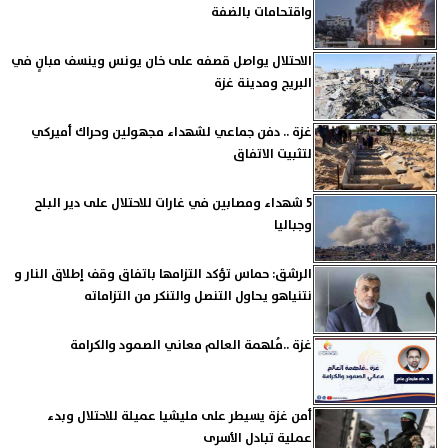
واقتحامات بالضفة
الاحتلال يواصل قصفه على خان يونس وينسف مبانٍ في
البريج ومدينة غزة
غزة .. دفن جماعي لشهداء مجهولين وحراك أميركي
لتثبيت الاتفاق
5 شهداء ومصابين في غارات للاحتلال على دير البلح
وجباليا
الرشق: حماس تؤكد التزامها باتفاق وقف إطلاق النار و
نتنياهو يحاول التنصل والتنكر من التزاماته
غزة ..مُلهمة العالم معاني الصمود والكرامة
أمن غزة يسيطر على مليشيا عميلة للاحتلال وبدء
عملية تبادل الأسرى