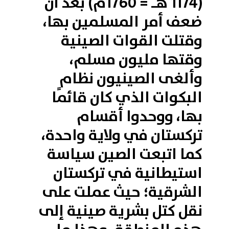
(1174 هـ = 1760م) بعد أن
ضعف أمر المسلمين بها،
وقتلت القوات الصينية
وقتها مليون مسلم،
وألغى الصينيون نظام
البكوات الذي كان قائمًا
بها، ووحدوا أقسام
تركستان في ولاية واحدة،
كما اتبعت الصين سياسة
استيطانية في تركستان
الشرقية؛ حيث عملت على
نقل كتل بشرية صينية إلى