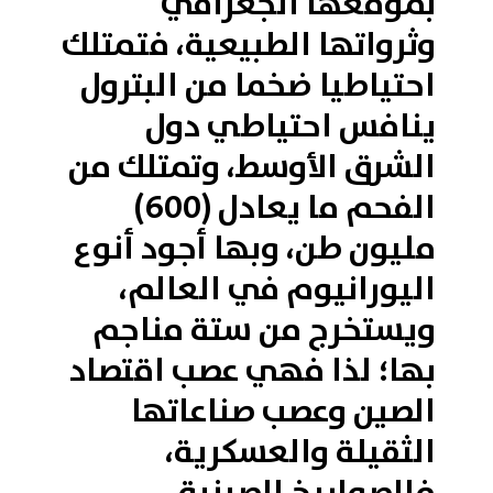
بموقعها الجغرافي
وثرواتها الطبيعية، فتمتلك
احتياطيا ضخما من البترول
ينافس احتياطي دول
الشرق الأوسط، وتمتلك من
الفحم ما يعادل (600)
مليون طن، وبها أجود أنوع
اليورانيوم في العالم،
ويستخرج من ستة مناجم
بها؛ لذا فهي عصب اقتصاد
الصين وعصب صناعاتها
الثقيلة والعسكرية،