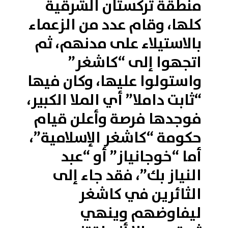
منطقة تركستان الشرقية
كلها، وقام عدد من الزعماء
بالاستيلاء على مدنهم، ثم
اتجهوا إلى “كاشغر”
واستولوا عليها، وكان فيها
“ثابت داملا” أي الملا الكبير،
فوجدها فرصة وأعلن قيام
حكومة “كاشغر الإسلامية”،
أما “خوجانياز” أو “عبد
النياز بك”، فقد جاء إلى
الثائرين في كاشغر
ليفاوضهم وينهي