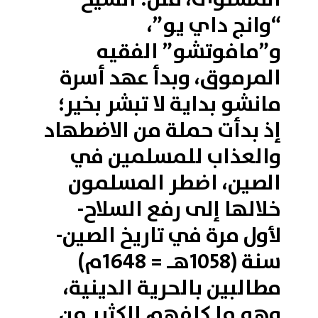
“وانج داي يو”،
و”مافوتشو” الفقيه
المرموق، وبدأ عهد أسرة
مانشو بداية لا تبشر بخير؛
إذ بدأت حملة من الاضطهاد
والعذاب للمسلمين في
الصين، اضطر المسلمون
خلالها إلى رفع السلاح-
لأول مرة في تاريخ الصين-
سنة (1058هـ = 1648م)
مطالبين بالحرية الدينية،
وهو ما كلفهم الكثير من