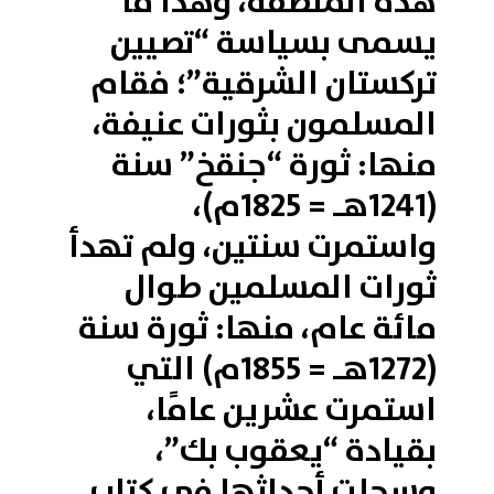
هذه المنطقة، وهذا ما
يسمى بسياسة “تصيين
تركستان الشرقية”؛ فقام
المسلمون بثورات عنيفة،
منها: ثورة “جنقخ” سنة
(1241هـ = 1825م)،
واستمرت سنتين، ولم تهدأ
ثورات المسلمين طوال
مائة عام، منها: ثورة سنة
(1272هـ = 1855م) التي
استمرت عشرين عامًا،
بقيادة “يعقوب بك”،
وسجلت أحداثها في كتاب