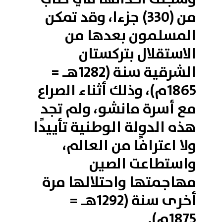
من (330) جزءا، وقد تمكن
المسلمون بعدها من
الاستقلال بتركستان
الشرقية سنة (1282هـ =
1865م)، وذلك أثناء الصراع
مع أسرة مانشو، ولم تجد
هذه الدولة الوطنية تأييدًا
ولا اعترافًا من العالم،
واستطاعت الصين
مهاجمتها واحتلالها مرة
أخرى سنة (1292هـ =
1875م).