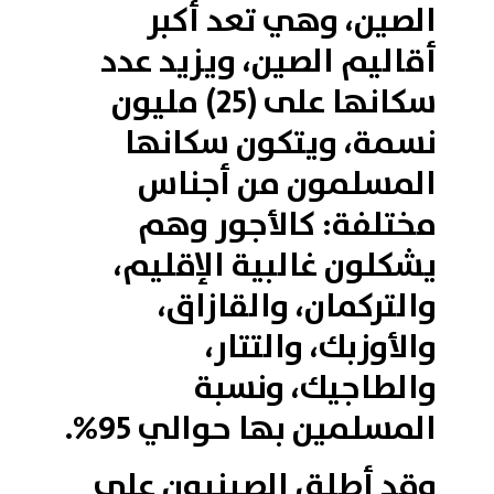
الصين، وهي تعد أكبر
أقاليم الصين، ويزيد عدد
سكانها على (25) مليون
نسمة، ويتكون سكانها
المسلمون من أجناس
مختلفة: كالأجور وهم
يشكلون غالبية الإقليم،
والتركمان، والقازاق،
والأوزبك، والتتار،
والطاجيك، ونسبة
المسلمين بها حوالي 95%.
وقد أطلق الصينيون على