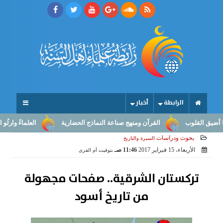
الرابطة
أخبار
القرآن ومنهج صناعة النماذج الحضارية
العلماءُ وارثُو النبوّة: من ب
بحوث ودراسات
السيرة والتاريخ
الأربعاء، 15 فبراير 2017
11:46 صـ
بتوقيت أم القرى
تركستان الشرقية.. صفحات مجهولة
من تاريخ أسود