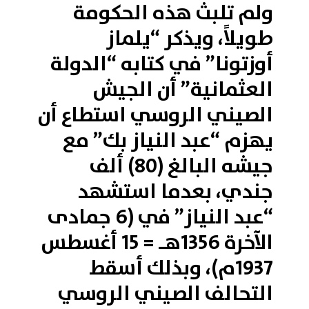
ولم تلبث هذه الحكومة
طويلاً، ويذكر “يلماز
أوزتونا” في كتابه “الدولة
العثمانية” أن الجيش
الصيني الروسي استطاع أن
يهزم “عبد النياز بك” مع
جيشه البالغ (80) ألف
جندي، بعدما استشهد
“عبد النياز” في (6 جمادى
الآخرة 1356هـ = 15 أغسطس
1937م)، وبذلك أسقط
التحالف الصيني الروسي