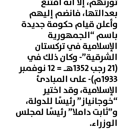
ثورتهم، إلا أنه اقتنع
بعدالتها، فانضم إليهم
وأعلن قيام حكومة جديدة
باسم “الجمهورية
الإسلامية في تركستان
الشرقية”- وكان ذلك في
(21 رجب 1352هـ = 12 نوفمبر
1933م)- على المبادئ
الإسلامية، وقد اختير
“خوجانياز” رئيسًا للدولة،
و”ثابت داملا” رئيسًا لمجلس
الوزراء.