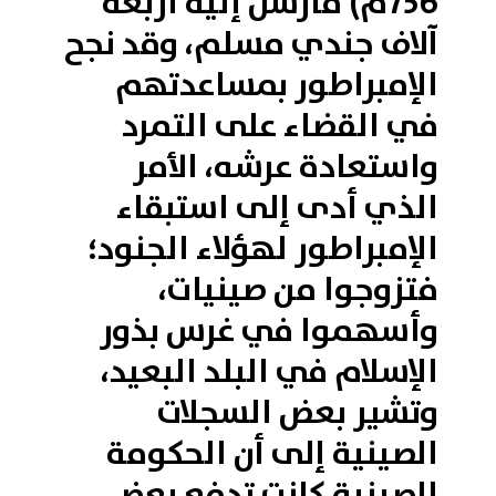
756م) فأرسل إليه أربعة
آلاف جندي مسلم، وقد نجح
الإمبراطور بمساعدتهم
في القضاء على التمرد
واستعادة عرشه، الأمر
الذي أدى إلى استبقاء
الإمبراطور لهؤلاء الجنود؛
فتزوجوا من صينيات،
وأسهموا في غرس بذور
الإسلام في البلد البعيد،
وتشير بعض السجلات
الصينية إلى أن الحكومة
الصينية كانت تدفع بعض