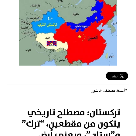
الأستاذ
مصطفى عاشور
2017-02-15 11:46:29
تركستان: مصطلح تاريخي
يتكون من مقطعين، “ترك”
و”ستان”، ويعني أرض