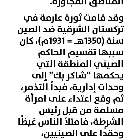
المناطق المجاورة.
وقد قامت ثورة عارمة في
تركستان الشرقية ضد الصين
سنة (1350هـ = 1931م)، كان
سببها تقسيم الحاكم
الصيني المنطقة التي
يحكمها “شاكر بك” إلى
وحدات إدارية، فبدأ التذمر،
ثم وقع اعتداء على امرأة
مسلمة من قبل رئيس
الشرطة، فامتلأ الناس غيظًا
وحقدًا على الصينيين،