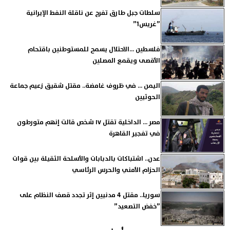
سلطات جبل طارق تفرج عن ناقلة النفط الإيرانية
”غريس1”
فلسطين ...الاحتلال يسمح للمستوطنين باقتحام
الأقصى ويقمع المصلين
اليمن ... في ظروف غامضة.. مقتل شقيق زعيم جماعة
الحوثيين
مصر ... الداخلية تقتل ١٧ شخص قالت إنهم متورطون
في تفجير القاهرة
عدن.. اشتباكات بالدبابات والأسلحة الثقيلة بين قوات
الحزام الأمني والحرس الرئاسي
سوريا.. مقتل 4 مدنيين إثر تجدد قصف النظام على
”خفض التصعيد”