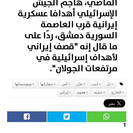
الماضي، هاجم الجيش
الإسرائيلي أهدافا عسكرية
إيرانية قرب العاصمة
السورية دمشق، ردّا على
ما قال إنه "قصف إيراني
لأهداف إسرائيلية في
مرتفعات الجولان".
تل
أبيب
تعزّز
أمن
سفاراتها
ومؤسساتها
الخارج
خشية
هجوم
إيراني
⇧