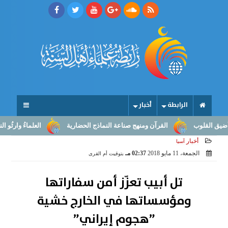
الرابطة
أخبار
قلوب
القرآن ومنهج صناعة النماذج الحضارية
العلماءُ وارثُو النبوّة: 
أخبار
آسيا
الجمعة، 11 مايو 2018
02:37 مـ
بتوقيت أم القرى
تل أبيب تعزّز أمن سفاراتها
ومؤسساتها في الخارج خشية
”هجوم إيراني”