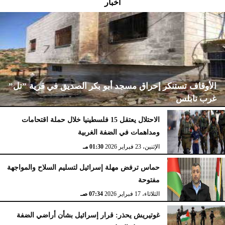
أخبار
الأوقاف تستنكر إحراق مسجد أبو بكر الصديق في قرية ”تل”
غرب نابلس
الاحتلال يعتقل 15 فلسطينيا خلال حملة اقتحامات
ومداهمات في الضفة الغربية
الإثنين، 23 فبراير 2026
02:15 مـ
الإثنين، 23 فبراير 2026
01:30 مـ
حماس ترفض مهلة إسرائيل لتسليم السلاح والمواجهة
مفتوحة
الثلاثاء، 17 فبراير 2026
07:34 صـ
غوتيريش يحذر: قرار إسرائيل بشأن أراضي الضفة