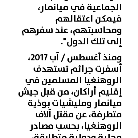
الجماعية في ميانمار،
فيمكن اعتقالهم
ومحاسبتهم، عند سفرهم
إلى تلك الدول".
ومنذ أغسطس / آب 2017،
أسفرت جرائم تستهدف
الروهنغيا المسلمين في
إقليم أراكان، من قبل جيش
ميانمار ومليشيات بوذية
متطرفة، عن مقتل آلاف
الروهنغيا، بحسب مصادر
محلية ودولية متطابقة،