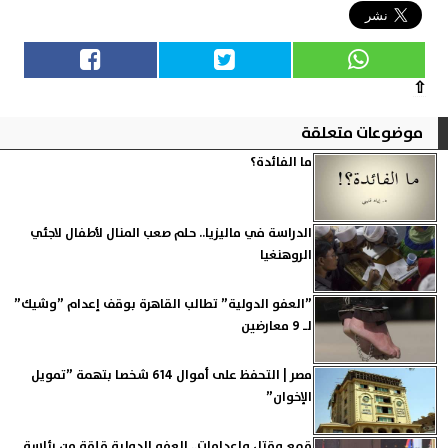
⇧
موضوعات متعلقة
ما الفائدة؟
الدراسة في ماليزيا.. حلم صعب المنال لأطفال لاجئي
الروهنغيا
”العفو الدولية” تطالب القاهرة بوقف إعدام ”وشيك”
لـ 9 معارضين
مصر | التحفظ على أموال 614 شخصا بتهمة ”تمويل
الإخوان”
قمع وقتل وإعدامات.. العفو الدولية قلقة من رئاسة