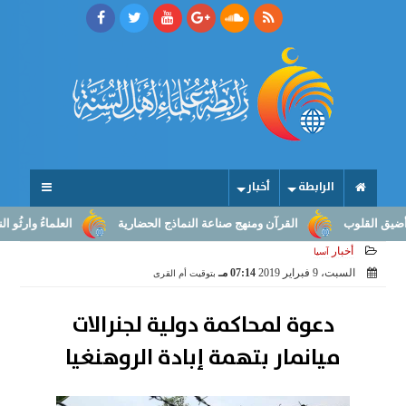
الرابطة
أخبار
قلوب
القرآن ومنهج صناعة النماذج الحضارية
العلماءُ وارثُو النبوّة:
أخبار
آسيا
السبت، 9 فبراير 2019
07:14 مـ
بتوقيت أم القرى
دعوة لمحاكمة دولية لجنرالات
ميانمار بتهمة إبادة الروهنغيا