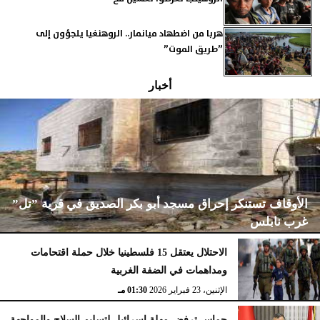
هربا من اضطهاد ميانمار.. الروهنغيا يلجؤون إلى
”طريق الموت”
أخبار
الأوقاف تستنكر إحراق مسجد أبو بكر الصديق في قرية ”تل”
غرب نابلس
الاحتلال يعتقل 15 فلسطينيا خلال حملة اقتحامات
ومداهمات في الضفة الغربية
الإثنين، 23 فبراير 2026
02:15 مـ
الإثنين، 23 فبراير 2026
01:30 مـ
حماس ترفض مهلة إسرائيل لتسليم السلاح والمواجهة