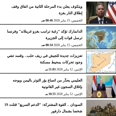
ويتكوف يعلن بدء المرحلة الثانية من اتفاق وقف
إطلاق النار بغزة
الخميس، 15 يناير 2026
08:46 صـ
الدانمارك تؤكد ”رغبة ترامب بغزو غرينلاند” وفرنسا
ترسل قوات إلى الجزيرة
الخميس، 15 يناير 2026
08:34 صـ
تعزيزات جديدة للجيش في ريف حلب.. وقسد تنفي
وجود تحركات بمحيط مسكنة
الإثنين، 12 يناير 2026
11:03 مـ
العليمي يحذّر من اتساع بؤر التوتر باليمن ويوجه
بإغلاق السجون غير القانونية
الإثنين، 12 يناير 2026
10:55 مـ
السودان .. القوة المشتركة: ”الدعم السريع” قتلت 19
شخصا بشمال دارفور