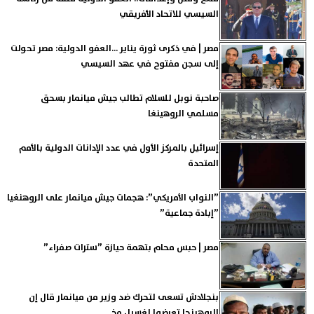
السيسي للاتحاد الأفريقي
مصر | في ذكرى ثورة يناير ...العفو الدولية: مصر تحولت
إلى سجن مفتوح في عهد السيسي
صاحبة نوبل للسلام تطالب جيش ميانمار بسحق
مسلمي الروهينغا
إسرائيل بالمركز الأول في عدد الإدانات الدولية بالأمم
المتحدة
”النواب الأمريكي”: هجمات جيش ميانمار على الروهنغيا
”إبادة جماعية”
مصر | حبس محام بتهمة حيازة ”سترات صفراء”
بنجلادش تسعى لتحرك ضد وزير من ميانمار قال إن
الروهينجا تعرضوا لغسيل مخ