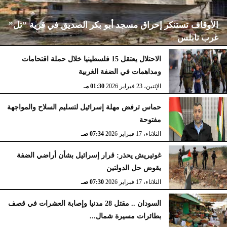
الأوقاف تستنكر إحراق مسجد أبو بكر الصديق في قرية ”تل”
غرب نابلس
الاحتلال يعتقل 15 فلسطينيا خلال حملة اقتحامات
ومداهمات في الضفة الغربية
الإثنين، 23 فبراير 2026
02:15 مـ
الإثنين، 23 فبراير 2026
01:30 مـ
حماس ترفض مهلة إسرائيل لتسليم السلاح والمواجهة
مفتوحة
الثلاثاء، 17 فبراير 2026
07:34 صـ
غوتيريش يحذر: قرار إسرائيل بشأن أراضي الضفة
يقوض حل الدولتين
الثلاثاء، 17 فبراير 2026
07:30 صـ
السودان .. مقتل 28 مدنيا وإصابة العشرات في قصف
بطائرات مسيرة شمال...