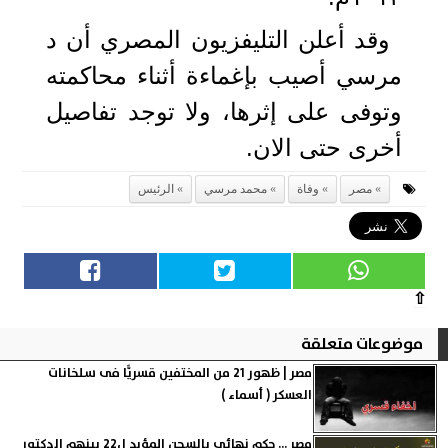
وقد أعلن التليفزيون المصري أن د
مرسي أصيب بإغماءة أثناء محاكمته
وتوفى على إثرها، ولا توجد تفاصيل
أخرى حتى الان.
مصر
وفاة
محمد مرسي
الرئيس
⇧
موضوعات متعلقة
مصر | ظهور 21 من المختفين قسريًّا فى سلخانات
العسكر ( أسماء )
مصر ... حكم نهائي بالسجن المؤبد ل22 بينهم الدكتور