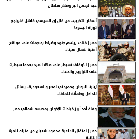
عبدالرحمن البر وصلاح سلطان
أسفار التخريب.. من قال إن السيسي فاشل فليراجع
توراة اليهود!
مصر | قتلى بينهم جنود وضباط بهجمات على مواقع
أمنية شمال سيناء
مصر | الأوقاف تسيطر على صلاة العيد بعدما سيطرت
على التراويح والدعاء
زيارتا البرهان وحميدتي لمصر والسعودية.. رسائل
للداخل وطمأنة للحلفاء
وفاة أحد أبرز قيادات الإخوان بمحبسه شمالي مصر
مصر | اعتقال الداعية محمود شعبان من منزله للمرة
الثانية