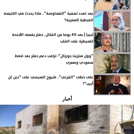
بعد تعدد تصفية “القساوسة”.. ماذا يحدث في الكنيسة
القبطية المصرية؟
ليبيا | بعد 40 يوما من القتال.. حفتر يقصف الأجنحة
للسيطرة على القلب
”وول ستريت جورنال”: ترامب دعم حفتر بعد ضغط
سعودي ومصري
على خطى “القرني”.. شيوخ السيسي على “دين تل
أبيب”!
أخبار