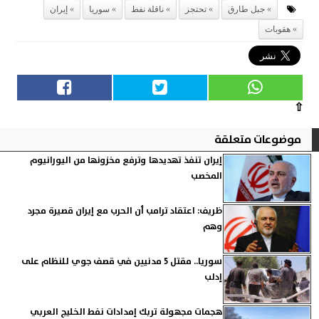
جبل طارق
تحتجز
ناقلة نفط
سوريا
إيران
هقوبات
⇧
موضوعات متعلقة
إيران تنفذ تهديدها وترفع مخزونها من اليورانيوم
المخصب
ظريف: اعتقاد ترامب أن الحرب مع إيران قصيرة مجرد
وهم
سوريا.. مقتل 5 مدنيين في قصف جوي للنظام على
إدلب
هجمات مجهولة تربك إمدادات نفط الخليج العربي