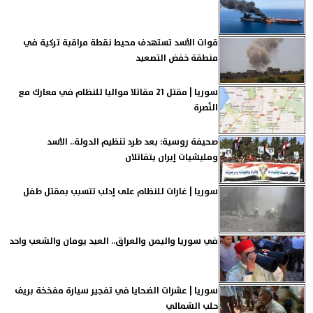
قوات الأسد تستهدف محيط نقطة مراقبة تركية في
منطقة خفض التصعيد
سوريا | مقتل 21 مقاتلا مواليا للنظام في معارك مع
النُصرة
صحيفة روسية: بعد طرد تنظيم الدولة.. الأسد
ومليشيات إيران يتقاتلان
سوريا | غارات للنظام على إدلب تتسبب بمقتل طفل
في سوريا واليمن والعراق.. العيد يومان والشعب واحد
سوريا | عشرات الضحايا في تفجير سيارة مفخخة بريف
حلب الشمالي