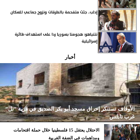
إدلب.. جثث متفحمة بالطرقات ونزوح جماعي للسكان
نتنياهو: هجومنا بسوريا ردا على استهداف طائرة
إسرائيلية
أخبار
الأوقاف تستنكر إحراق مسجد أبو بكر الصديق في قرية ”تل”
غرب نابلس
الاحتلال يعتقل 15 فلسطينيا خلال حملة اقتحامات
ومداهمات في الضفة الغربية