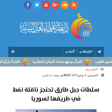
الرابطة
أخبار
لقلوب
القرآن ومنهج صناعة النماذج الحضارية
العلماءُ وارثُو النبوّة
أخبار
إيران
الخميس، 4 يوليو 2019
09:07 مـ
بتوقيت أم القرى
سلطات جبل طارق تحتجز ناقلة نفط
في طريقها لسوريا