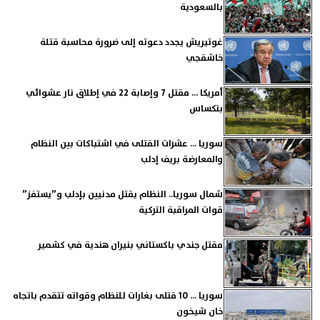
بالسعودية
غوتيريش يجدد دعوته إلى ضرورة محاسبة قتلة
خاشقجي
أمريكا ... مقتل 7 وإصابة 22 في إطلاق نار عشوائي
بتكساس
سوريا ... عشرات القتلى في اشتباكات بين النظام
والمعارضة بريف إدلب
شمال سوريا.. النظام يقتل مدنيين بإدلب و”يستفز”
قوات المراقبة التركية
مقتل جندي باكستاني بنيران هندية في كشمير
سوريا ... 10 قتلى بغارات للنظام وقواته تتقدم باتجاه
خان شيخون