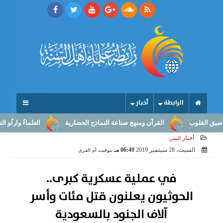
الرابطة
أخبار
وب
القرآن ومنهج صناعة النماذج الحضارية
العلماءُ وارثُو النبوّة: م
أخبار
اليمن
السبت، 28 سبتمبر 2019
06:49 مـ
بتوقيت أم القرى
في عملية عسكرية كبرى..
الحوثيون يعلنون قتل مئات وأسر
آلاف الجنود بالسعودية