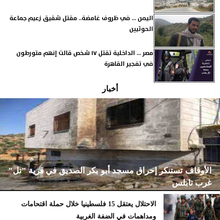
اليمن ... في ظروف غامضة.. مقتل شقيق زعيم جماعة
الحوثيين
مصر ... الداخلية تقتل ١٧ شخص قالت إنهم متورطون
في تفجير القاهرة
أخبار
الأوقاف تستنكر إحراق مسجد أبو بكر الصديق في قرية ”تل”
غرب نابلس
الاحتلال يعتقل 15 فلسطينيا خلال حملة اقتحامات
ومداهمات في الضفة الغربية