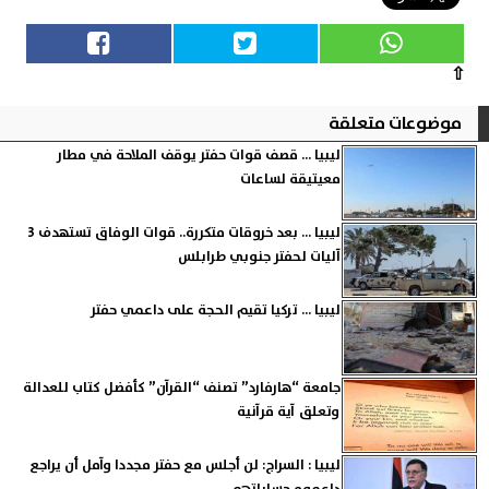
⇧
موضوعات متعلقة
ليبيا ... قصف قوات حفتر يوقف الملاحة في مطار
معيتيقة لساعات
ليبيا ... بعد خروقات متكررة.. قوات الوفاق تستهدف 3
آليات لحفتر جنوبي طرابلس
ليبيا ... تركيا تقيم الحجة على داعمي حفتر
جامعة “هارفارد” تصنف “القرآن” كأفضل كتاب للعدالة
وتعلق آية قرآنية
ليبيا : السراج: لن أجلس مع حفتر مجددا وآمل أن يراجع