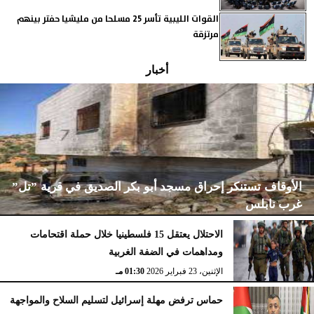
القوات الليبية تأسر 25 مسلحا من مليشيا حفتر بينهم
مرتزقة
أخبار
الأوقاف تستنكر إحراق مسجد أبو بكر الصديق في قرية ”تل”
غرب نابلس
الاحتلال يعتقل 15 فلسطينيا خلال حملة اقتحامات
ومداهمات في الضفة الغربية
الإثنين، 23 فبراير 2026
02:15 مـ
الإثنين، 23 فبراير 2026
01:30 مـ
حماس ترفض مهلة إسرائيل لتسليم السلاح والمواجهة