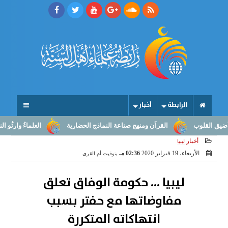
الرابطة
أخبار
لوب
القرآن ومنهج صناعة النماذج الحضارية
العلماءُ وارثُو النبوّة: م
أخبار
ليبيا
الأربعاء، 19 فبراير 2020
02:36 مـ
بتوقيت أم القرى
ليبيا ... حكومة الوفاق تعلق
مفاوضاتها مع حفتر بسبب
انتهاكاته المتكررة