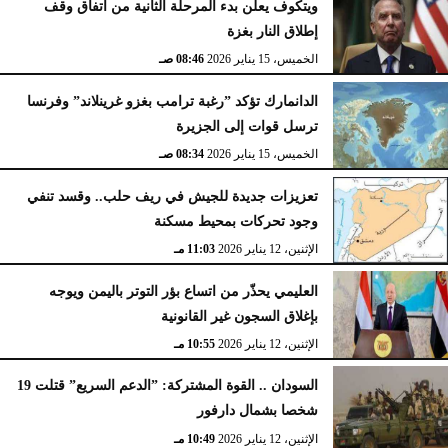
ويتكوف يعلن بدء المرحلة الثانية من اتفاق وقف
إطلاق النار بغزة
الخميس، 15 يناير 2026
08:46 صـ
الدانمارك تؤكد ”رغبة ترامب بغزو غرينلاند” وفرنسا
ترسل قوات إلى الجزيرة
الخميس، 15 يناير 2026
08:34 صـ
تعزيزات جديدة للجيش في ريف حلب.. وقسد تنفي
وجود تحركات بمحيط مسكنة
الإثنين، 12 يناير 2026
11:03 مـ
العليمي يحذّر من اتساع بؤر التوتر باليمن ويوجه
بإغلاق السجون غير القانونية
الإثنين، 12 يناير 2026
10:55 مـ
السودان .. القوة المشتركة: ”الدعم السريع” قتلت 19
شخصا بشمال دارفور
الإثنين، 12 يناير 2026
10:49 مـ