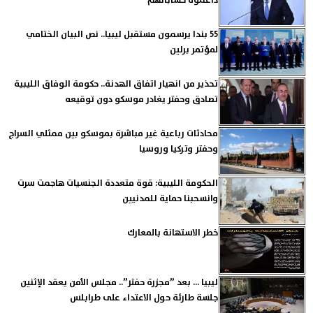
داعموه حساباتهم
55 بندا يرسمون مستقبل ليبيا.. نص البيان الختامي
لمؤتمر برلين
تحذير من انهيار اتفاق الهدنة.. حكومة الوفاق الليبية
تصادق وحفتر يغادر موسكو دون توقيعه
محادثات رباعية غير مباشرة بموسكو بين ممثلي السراج
وحفتر وتركيا وروسيا
الحكومة الليبية: قوة متعددة الجنسيات هاجمت سرت
وانسحبنا حماية للمدنيين
خطر الاستهانة بالمعارك
ليبيا ... بعد ”مجزرة حفتر”.. مجلس الأمن يعقد الإثنين
جلسة طارئة حول الاعتداء على طرابلس