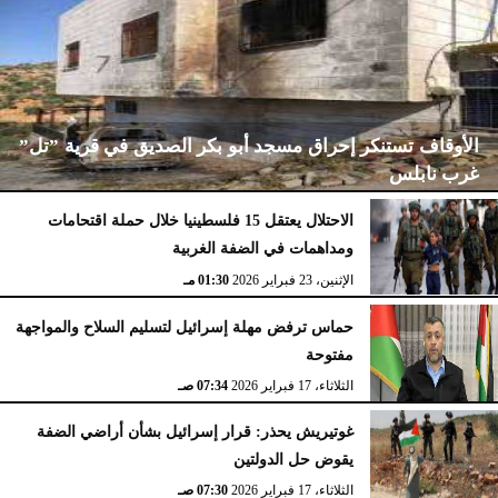
الأوقاف تستنكر إحراق مسجد أبو بكر الصديق في قرية ”تل”
غرب نابلس
الاحتلال يعتقل 15 فلسطينيا خلال حملة اقتحامات
ومداهمات في الضفة الغربية
الإثنين، 23 فبراير 2026
02:15 مـ
الإثنين، 23 فبراير 2026
01:30 مـ
حماس ترفض مهلة إسرائيل لتسليم السلاح والمواجهة
مفتوحة
الثلاثاء، 17 فبراير 2026
07:34 صـ
غوتيريش يحذر: قرار إسرائيل بشأن أراضي الضفة
يقوض حل الدولتين
الثلاثاء، 17 فبراير 2026
07:30 صـ