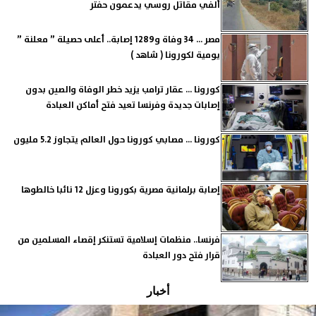
ألفي مقاتل روسي يدعمون حفتر
مصر ... 34 وفاة و1289 إصابة.. أعلى حصيلة ” معلنة ”
يومية لكورونا ( شاهد )
كورونا ... عقار ترامب يزيد خطر الوفاة والصين بدون
إصابات جديدة وفرنسا تعيد فتح أماكن العبادة
كورونا ... مصابي كورونا حول العالم يتجاوز 5.2 مليون
إصابة برلمانية مصرية بكورونا وعزل 12 نائبا خالطوها
فرنسا.. منظمات إسلامية تستنكر إقصاء المسلمين من
قرار فتح دور العبادة
أخبار