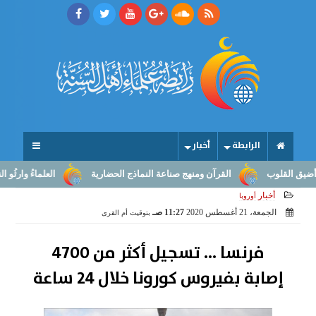
الرابطة
أخبار
لقلوب
القرآن ومنهج صناعة النماذج الحضارية
العلماءُ وارثُو النبوّة:
أخبار
أوروبا
الجمعة، 21 أغسطس 2020
11:27 صـ
بتوقيت أم القرى
فرنسا ... تسجيل أكثر من 4700
إصابة بفيروس كورونا خلال 24 ساعة