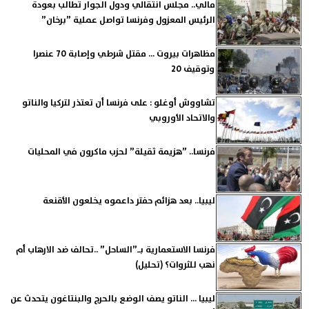
مالي.. مجلس انتقالي ودول الجوار تطالب بعودة
الرئيس المعزول وفرنسا تواصل عملية ”برخان”
مظاهرات بيروت ... مقتل شرطي وإصابة 70 عنصرا
وتوقيف 20
تشاووش أوغلو : على فرنسا أن تعتذر لتركيا والناتو
والاتحاد الأوروبي
فرنسا.. ”هزيمة ثقيلة” لحزب ماكرون في المحليات
ليبيا.. بعد هزائم حفتر داعموه يخلعون الأقنعة
فرنسا الاستعمارية بـ”الساحل” ..تحالف ضد الارهاب أم
نهب للثروات؟ (تحليل)
ليبيا ... الناتو يصف الوضع بالحرج والبنتاغون يتحدث عن