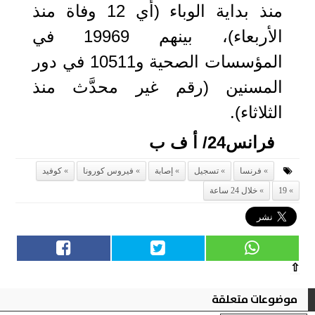
منذ بداية الوباء (أي 12 وفاة منذ
الأربعاء)، بينهم 19969 في
المؤسسات الصحية و10511 في دور
المسنين (رقم غير محدَّث منذ
الثلاثاء).
فرانس24/ أ ف ب
فرنسا
تسجيل
إصابة
فيروس كورونا
كوفيد
19
خلال 24 ساعة
⇧
موضوعات متعلقة