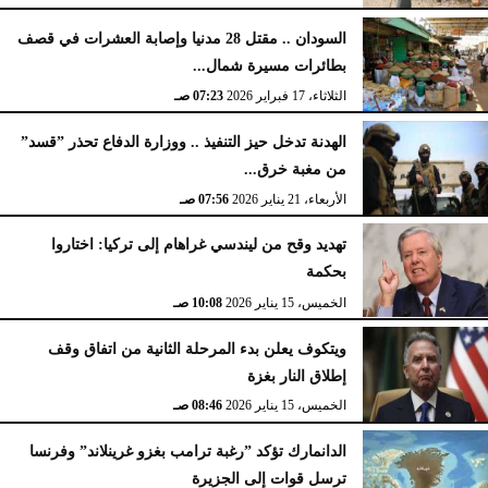
السودان .. مقتل 28 مدنيا وإصابة العشرات في قصف
بطائرات مسيرة شمال...
الثلاثاء، 17 فبراير 2026
07:23 صـ
الهدنة تدخل حيز التنفيذ .. ووزارة الدفاع تحذر ”قسد”
من مغبة خرق...
الأربعاء، 21 يناير 2026
07:56 صـ
تهديد وقح من ليندسي غراهام إلى تركيا: اختاروا
بحكمة
الخميس، 15 يناير 2026
10:08 صـ
ويتكوف يعلن بدء المرحلة الثانية من اتفاق وقف
إطلاق النار بغزة
الخميس، 15 يناير 2026
08:46 صـ
الدانمارك تؤكد ”رغبة ترامب بغزو غرينلاند” وفرنسا
ترسل قوات إلى الجزيرة