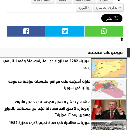
الذكرى العاشرة
الثورة
⇧
موضوعات متعلقة
سوريا.. 282 ألف نازح عادوا لمنازلهم منذ وقف النار في
إدلب
غارات أميركية على مواقع مليشيات عراقية مدعومة
إيرانيا في سوريا
واشنطن تحمّل العمال الكردستاني مقتل الأتراك..
أردوغان: لا يحق لأحد مساءلة تركيا عن عملياتها بالعراق
وسوريا بعد ”المجزرة”
سوريا ... مظاهرة في حماة تحيي ذكرى مجزرة 1982