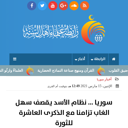
الرابطة
أخبار
لقلوب
القرآن ومنهج صناعة النماذج الحضارية
العلماءُ وارثُو النبوّة
أخبار
سوريا
الإثنين، 15 مارس 2021
12:49 مـ
بتوقيت أم القرى
سوريا ... نظام الأسد يقصف سهل
الغاب تزامنا مع الذكرى العاشرة
للثورة