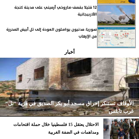
12 قتيلا بقصف صاروخي أرميني على مدينة كنجة
الأذربيجانية
سوريا: مدنيون يواصلون العودة إلى تل أبيض المحررة
من الإرهاب
أخبار
الأوقاف تستنكر إحراق مسجد أبو بكر الصديق في قرية ”تل”
غرب نابلس
الاحتلال يعتقل 15 فلسطينيا خلال حملة اقتحامات
ومداهمات في الضفة الغربية