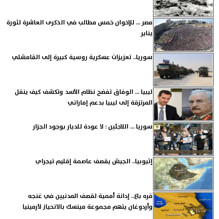
مصر ... للإخوان خمس مطالب في الذكرى العاشرة لثورة
يناير
سوريا.. تعزيزات عسكرية روسية كبيرة إلى القامشلي
ليبيا ... الوفاق تفضح نظام الأسد وتكشف كيف ينقل
المرتزقة إلى ليبيا بدعم إماراتي
سوريا ... اللاجئين : لا عودة للديار بوجود الجزار
إثيوبيا.. الجيش يقصف عاصمة إقليم تيجراي
قره باغ.. إدانة أممية لقصف المدنيين في غنجه
وأردوغان يتهم مجموعة مينسك بالانحياز لأرمينيا