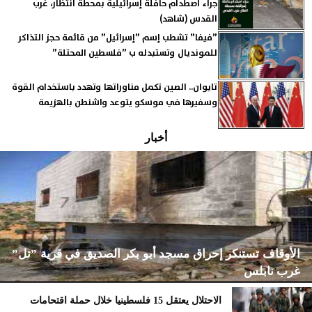
جراء اصطدام حافلة إسرائيلية بمحطة انتظار، غرب
القدس (شاهد)
”فيفا” تشطب إسم ”إسرائيل” من قائمة حجز التذاكر
للمونديال وتستبدله ب ”فلسطين المحتلة”
تايوان.. الصين تكمل مناوراتها وتهدد باستخدام القوة
وسفيرها في موسكو يتوعد واشنطن بالهزيمة
أخبار
الأوقاف تستنكر إحراق مسجد أبو بكر الصديق في قرية ”تل”
غرب نابلس
الاحتلال يعتقل 15 فلسطينيا خلال حملة اقتحامات