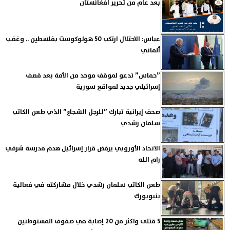
بعد عام من تحرير أفغانستان
عباس: الاحتلال ارتكب 50 هولوكوست بفلسطين .. وغضب
ألماني
”حماس” تدعو لموقف موحد من الأمة بعد قصف
إسرائيلي جديد لمواقع سورية
صحف إيرانية تبارك ”للرجل الشجاع” الذي طعن الكاتب
سلمان رشدي
الاتحاد الأوروبي يرفض قرار إسرائيل هدم مدرسة شرقي
رام الله
طعن الكاتب سلمان رشدي خلال مشاركته في فعالية
بنيويورك
5 قتلى واكثر من 20 إصابة في صفوف المستوطنين