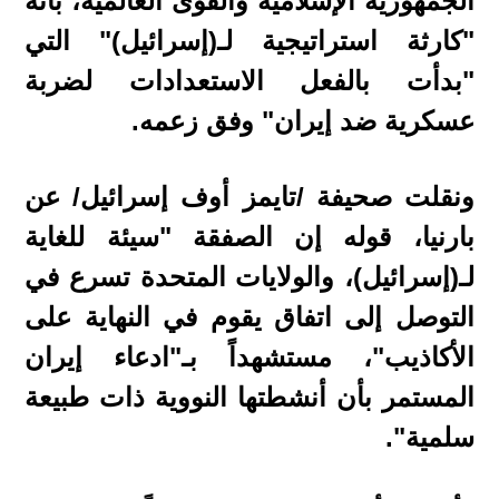
الجمهورية الإسلامية والقوى العالمية، بأنه
"كارثة استراتيجية لـ(إسرائيل)" التي
"بدأت بالفعل الاستعدادات لضربة
عسكرية ضد إيران" وفق زعمه.
ونقلت صحيفة /تايمز أوف إسرائيل/ عن
بارنيا، قوله إن الصفقة "سيئة للغاية
لـ(إسرائيل)، والولايات المتحدة تسرع في
التوصل إلى اتفاق يقوم في النهاية على
الأكاذيب"، مستشهداً بـ"ادعاء إيران
المستمر بأن أنشطتها النووية ذات طبيعة
سلمية".