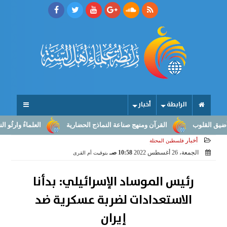
الرابطة
أخبار
لوب
القرآن ومنهج صناعة النماذج الحضارية
العلماءُ وارثُو النبوّة: 
أخبار
فلسطين المحتلة
الجمعة، 26 أغسطس 2022
10:58 صـ
بتوقيت أم القرى
رئيس الموساد الإسرائيلي: بدأنا
الاستعدادات لضربة عسكرية ضد
إيران