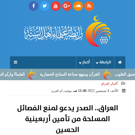
الرابطة
أخبار
لوب
القرآن ومنهج صناعة النماذج الحضارية
العلماءُ وارثُو النبوّة: م
أخبار
العراق
الأحد، 4 سبتمبر 2022
11:46 صـ
بتوقيت أم القرى
العراق.. الصدر يدعو لمنع الفصائل
المسلحة من تأمين أربعينية
الحسين