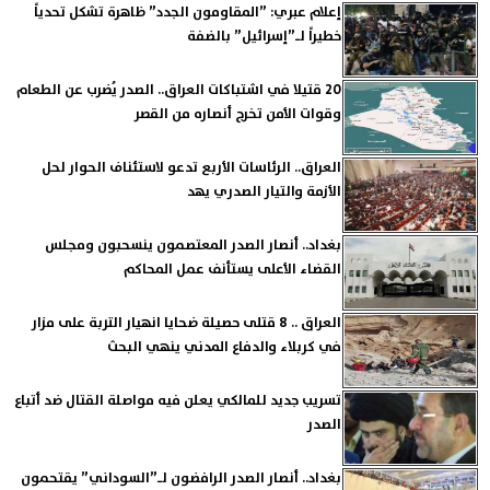
إعلام عبري: ”المقاومون الجدد” ظاهرة تشكل تحدياً
خطيراً لـ”إسرائيل” بالضفة
20 قتيلا في اشتباكات العراق.. الصدر يُضرب عن الطعام
وقوات الأمن تخرج أنصاره من القصر
العراق.. الرئاسات الأربع تدعو لاستئناف الحوار لحل
الأزمة والتيار الصدري يهد
بغداد.. أنصار الصدر المعتصمون ينسحبون ومجلس
القضاء الأعلى يستأنف عمل المحاكم
العراق .. 8 قتلى حصيلة ضحايا انهيار التربة على مزار
في كربلاء والدفاع المدني ينهي البحث
تسريب جديد للمالكي يعلن فيه مواصلة القتال ضد أتباع
الصدر
بغداد.. أنصار الصدر الرافضون لـ”السوداني” يقتحمون