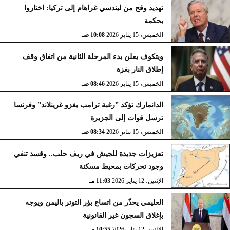
تهديد وقح من ليندسي غراهام إلى تركيا: اختاروا
بحكمة
الخميس، 15 يناير 2026
10:08 صـ
ويتكوف يعلن بدء المرحلة الثانية من اتفاق وقف
إطلاق النار بغزة
الخميس، 15 يناير 2026
08:46 صـ
الدانمارك تؤكد ”رغبة ترامب بغزو غرينلاند” وفرنسا
ترسل قوات إلى الجزيرة
الخميس، 15 يناير 2026
08:34 صـ
تعزيزات جديدة للجيش في ريف حلب.. وقسد تنفي
وجود تحركات بمحيط مسكنة
الإثنين، 12 يناير 2026
11:03 مـ
العليمي يحذّر من اتساع بؤر التوتر باليمن ويوجه
بإغلاق السجون غير القانونية
الإثنين، 12 يناير 2026
10:55 مـ