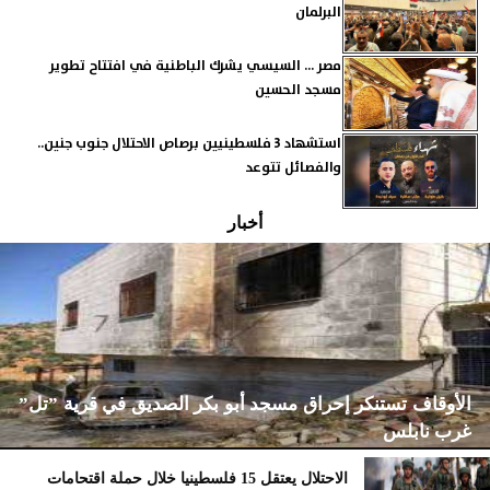
البرلمان
مصر ... السيسي يشرك الباطنية في افتتاح تطوير
مسجد الحسين
استشهاد 3 فلسطينيين برصاص الاحتلال جنوب جنين..
والفصائل تتوعد
أخبار
الأوقاف تستنكر إحراق مسجد أبو بكر الصديق في قرية ”تل”
غرب نابلس
الاحتلال يعتقل 15 فلسطينيا خلال حملة اقتحامات