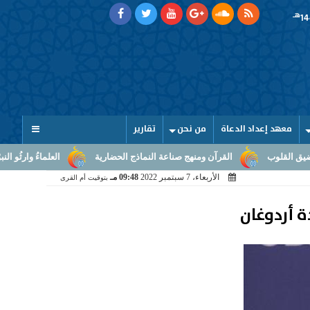
هـ
معهد إعداد الدعاة
من نحن
تقارير
آن ومنهج صناعة النماذج الحضارية
العلماءُ وارثُو النبوّة: من بلاغ الرسالة إل
الأربعاء، 7 سبتمبر 2022
09:48 مـ
بتوقيت أم القرى
ة أردوغان