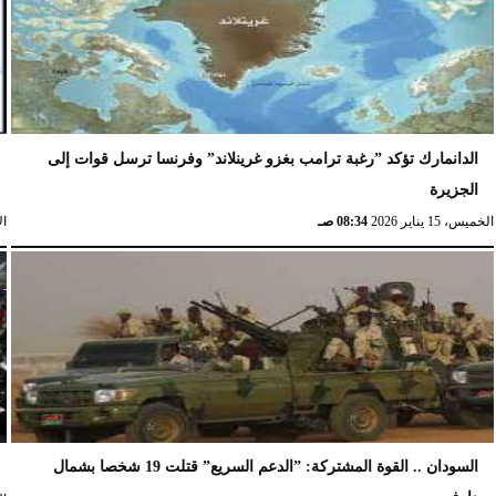
الدانمارك تؤكد ”رغبة ترامب بغزو غرينلاند” وفرنسا ترسل قوات إلى
الجزيرة
الخميس، 15 يناير 2026
08:34 صـ
الإث
السودان .. القوة المشتركة: ”الدعم السريع” قتلت 19 شخصا بشمال