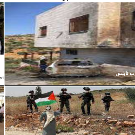
رب نابلس
الإثنين،