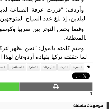
وأردف: "قررت غرفة الصناعة لدين
البلدين، إذ بلغ عدد السياح المتوجهين من صربي
وفيما يخص التوتر بين صربيا وكوسوف
بالمنطقة.
وختم كلمته بالقول: "نحن نظهر لتركي
لما حققته تركيا بقيادة أردوغان لهذا الب
صربيا
تركيا
أردوغان
تجارة
اسطنبول
سيا
⇧
موضوعات متعلقة