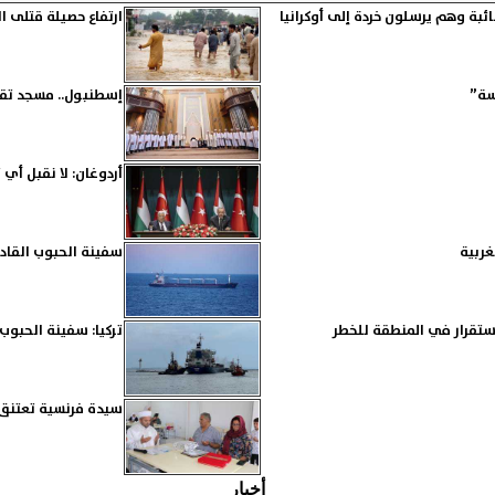
ائبة وهم يرسلون خردة إلى أوكرانيا
ارتفاع حصيلة قتلى الف
سة”
إسطنبول.. مسجد تقس
أردوغان: لا نقبل أي
غربية
سفينة الحبوب القاد
ستقرار في المنطقة للخطر
تركيا: سفينة الحبوب 
سيدة فرنسية تعتنق ا
أخبار