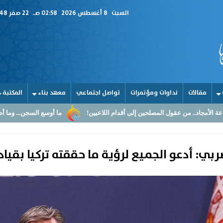
السبت
8 أغسطس 2026
02:58 صـ
22 صفر 1448
مقالات
نداوات ومؤتمرات
تواصل اجتماعي
معهد بناء
المكتبة
صلحين إلى أقدام اللاعبين!
ما أوسع السجن... وما أضيق القلوب
القر
ربي: أدعو الجميع لرؤية ما حققته تركيا بقياد