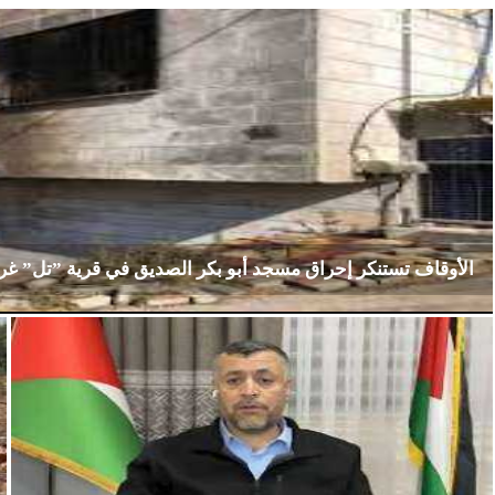
الأوقاف تستنكر إحراق مسجد أبو بكر الصديق في قرية ”تل” غ
الإثنين، 23 فبراير 2026
02:15 مـ