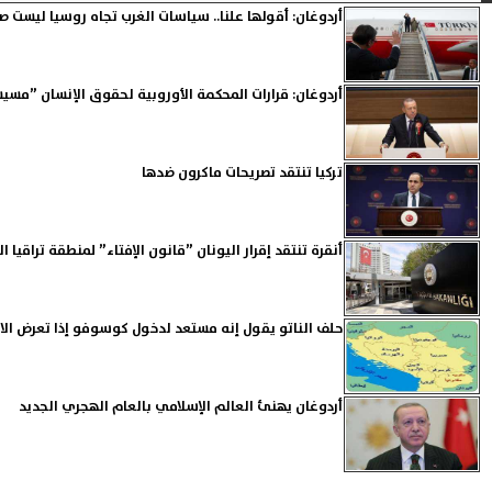
أردوغان: أقولها علنا.. سياسات الغرب تجاه روسيا ليست ص
أردوغان: قرارات المحكمة الأوروبية لحقوق الإنسان ”مسي
تركيا تنتقد تصريحات ماكرون ضدها
أنقرة تنتقد إقرار اليونان ”قانون الإفتاء” لمنطقة تراقيا ال
حلف الناتو يقول إنه مستعد لدخول كوسوفو إذا تعرض الا
أردوغان يهنئ العالم الإسلامي بالعام الهجري الجديد