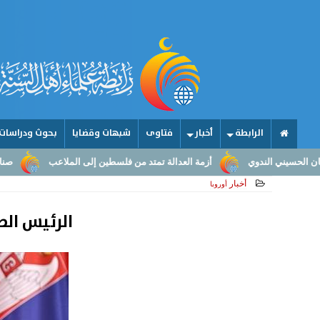
الرابطة
أخبار
فتاوى
شبهات وقضايا
بحوث ودراسات
أزمة العدالة تمتد من فلسطين إلى الملاعب
صناعة الأمجاد.. من عقول الم
أخبار
أوروبا
الرئيس الص