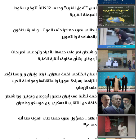
ليس ”أفول الغرب” وحده.. 12 كتاباً تتوقع سقوط
الهيمنة الغربية
إيطالي يضرب مهاجرا حتى الموت .. والمارة يكتفون
بالمشاهدة والتصوير
واشنطن تصر على دعمها للأكراد وترد على تصريحات
أردوغان بشأن مخاوف أنقرة الأمنية
البيان الختامي لقمة طهران.. تركيا وإيران وروسيا تؤكد
التزامها بسيادة سوريا واستقلالها ومواصلة الحرب
على الإرهاب
قمة ثلاثية في إيران بحضور أردوغان وبوتين وواشنطن
قلقة من التقارب العسكري بين موسكو وطهران
الهند .. مسؤول يضرب مسنا حتى الموت ظنا أنه
مسلم!!!