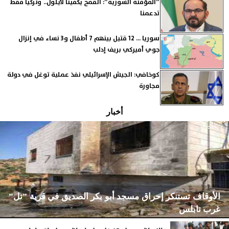
”المؤقتة السورية”: القمح يكفينا لأيلول.. وتركيا فقط
تدعمنا
سوريا ... 12 قتيل بينهم 7 أطفال و3 نساء في إنزال
جوي أميركي بريف إدلب
كوخافي: الجيش الإسرائيلي نفذ عملية توغل في دولة
مجاورة
أخبار
الأوقاف تستنكر إحراق مسجد أبو بكر الصديق في قرية ”تل”
غرب نابلس