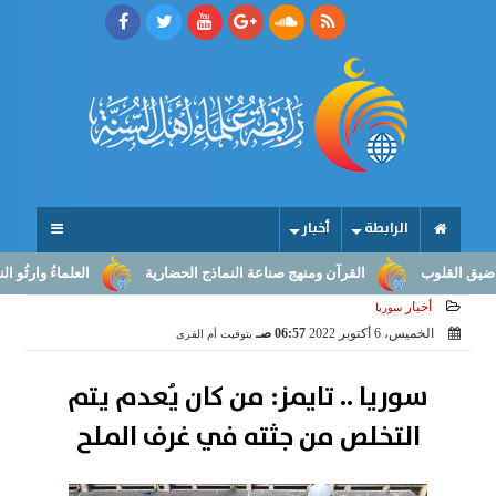
الرابطة
أخبار
وب
القرآن ومنهج صناعة النماذج الحضارية
العلماءُ وارثُو النبوّة: م
أخبار
سوريا
الخميس، 6 أكتوبر 2022
06:57 صـ
بتوقيت أم القرى
سوريا .. تايمز: من كان يُعدم يتم
التخلص من جثته في غرف الملح