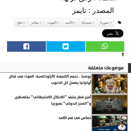
المصدر : تايمز
سوريا
صيدنايا
الأسد
الموت
مقابر
ملح
⇧
موضوعات متعلقة
روسيا .. زعيم الكنيسة الأرثوذكسية: الموت في قتال
أوكرانيا يغسل كل الذنوب
أمير قطر ينتقد ”الاحتلال الاستيطاني” بفلسطين
و”العجز الدولي” بسوريا
حماس في فم الأسد