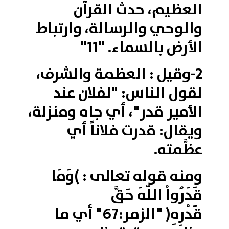
العظيم، حدث القرآن
والوحي والرسالة، وارتباط
الأرض بالسماء. "11"
2-وقيل : العظمة والشرف،
لقول الناس: "لفلان عند
الأمير قدر"، أي جاه ومنزلة،
ويقال: قدرت فلاناً أي
عظَّمته.
ومنه قوله تعالى : )وَمَا
قَدَرُواْ اللّهَ حَقَّ
قَدْرِهِ( "الزمر:67" أي ما