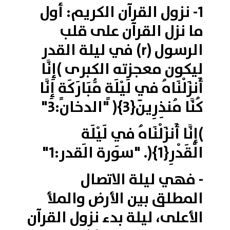
1- نزول القرآن الكريم
:
أول
ما نزل القرآن على قلب
الرسول (r) في ليلة القدر
ليكون معجزته الكبرى )إِنَّا
أَنزَلْنَاهُ فِي لَيْلَةٍ مُّبَارَكَةٍ إِنَّا
كُنَّا مُنذِرِينَ{3}( "الدخان:3"
)إِنَّا أَنزَلْنَاهُ فِي لَيْلَةِ
الْقَدْرِ{1}(. "سورة القدر:1"
- فهي ليلة الاتصال
المطلق بين الأرض والملأ
الأعلى، ليلة بدء نزول القرآن