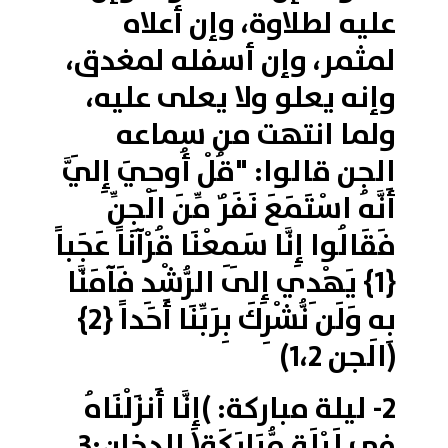
عليه لطلاوة، وإن أعلاه
لمثمر، وإن أسفله لمغدق،
وإنه يعلو ولا يعلى عليه،
ولما انتهت من سماعه
الجن قالوا: "قُلْ أُوحِيَ إِلَيَّ
أَنَّهُ اسْتَمَعَ نَفَرٌ مِّنَ الْجِنِّ
فَقَالُوا إِنَّا سَمِعْنَا قُرْآناً عَجَباً
{1} يَهْدِي إِلَى الرُّشْدِ فَآمَنَّا
بِهِ وَلَن نُّشْرِكَ بِرَبِّنَا أَحَداً {2}
(الجن 1،2)
2- ليلة مباركة: )إِنَّا أَنزَلْنَاهُ
فِي لَيْلَةٍ مُّبَارَكَةٍ( الدخان:3