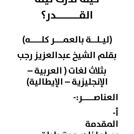
القـــــــدر؟
(ليـلــة بالعمـــر كلــــه
)
بقلم الشيخ عبدالعزيز رجب
بثلاث لغات ( العربية –
الإنجليزية – الإيطالية)
العناصــــر:-
أ-
المقدمة