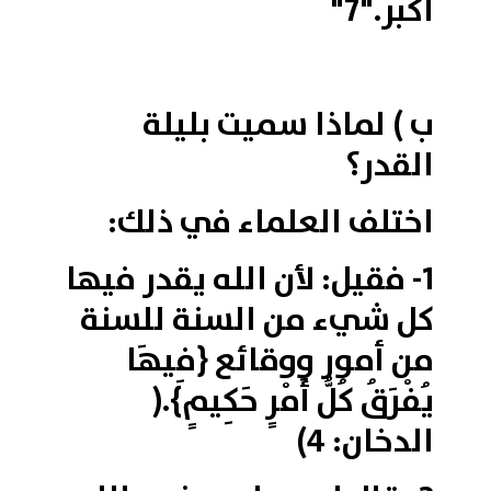
أكبر."7"
ب ) لماذا سميت بليلة
القدر؟
اختلف العلماء في ذلك:
1- فقيل: لأن الله يقدر فيها
كل شيء من السنة للسنة
من أمور ووقائع {فِيهَا
يُفْرَقُ كُلُّ أَمْرٍ حَكِيمٍ}.(
الدخان: 4)