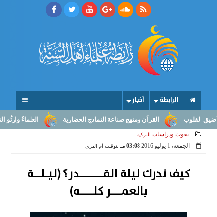
الرابطة
أخبار
القرآن ومنهج صناعة النماذج الحضارية
العلماءُ وارثُو النبوّة: من بل
بحوث ودراسات
التزكية
الجمعة، 1 يوليو 2016
03:08 مـ
بتوقيت أم القرى
كيف ندرك ليلة القـــــــدر؟ (ليـلــة
بالعمـــر كلــــه)