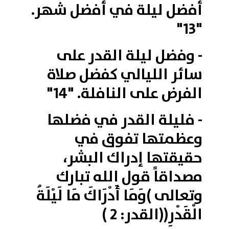
أفضل ليلة في أفضل شهر.
"13"
- وفضل ليلة القدر على
سائر الليالي كفضل صلاة
الفرض على النافلة. "14"
- فليلة القدر في فضلها
وعظمتها تفوق في
حقيقتها إدراك البشر،
مصداقاً قول الله تبارك
وتعالى )وَمَا أَدْرَاكَ مَا لَيْلَةُ
الْقَدْرِ((القدر: 2 )