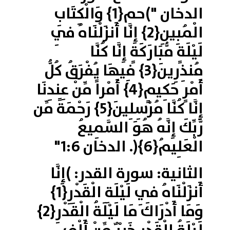
الدخان ")حم{1} وَالْكِتَابِ
الْمُبِينِ{2} إِنَّا أَنزَلْنَاهُ فِي
لَيْلَةٍ مُّبَارَكَةٍ إِنَّا كُنَّا
مُنذِرِينَ{3} فِيهَا يُفْرَقُ كُلُّ
أَمْرٍ حَكِيمٍ{4} أَمْراً مِّنْ عِندِنَا
إِنَّا كُنَّا مُرْسِلِينَ{5} رَحْمَةً مِّن
رَّبِّكَ إِنَّهُ هُوَ السَّمِيعُ
الْعَلِيمُ{6}(. الدخان 1:6"
الثانية: سورة القدر: )إِنَّا
أَنزَلْنَاهُ فِي لَيْلَةِ الْقَدْرِ{1}
وَمَا أَدْرَاكَ مَا لَيْلَةُ الْقَدْرِ{2}