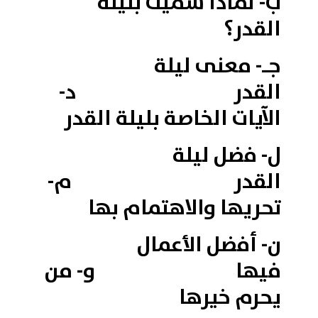
ب- لماذا سميت بليلة
القدر؟
جـ- معنى ليلة
القدر د-
الآيات الخاصة بليلة القدر
ل- فضل ليلة
القدر م-
تحريها والاهتمام بها
ن- أفضل الأعمال
فيها و- من
يحرم خيرها