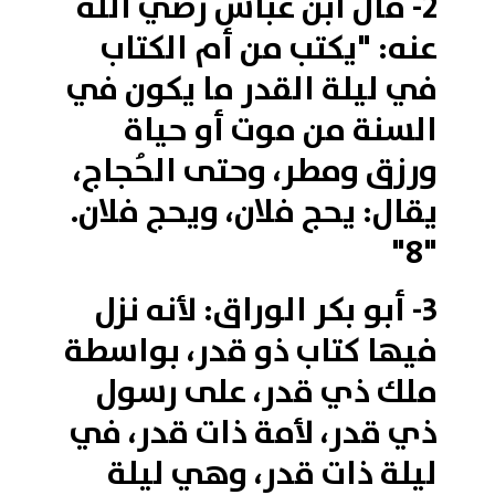
2- قال ابن عباس رضي الله
عنه: "يكتب من أم الكتاب
في ليلة القدر ما يكون في
السنة من موت أو حياة
ورزق ومطر، وحتى الحُجاج،
يقال: يحج فلان، ويحج فلان.
"8"
3- أبو بكر الوراق: لأنه نزل
فيها كتاب ذو قدر، بواسطة
ملك ذي قدر، على رسول
ذي قدر، لأمة ذات قدر، في
ليلة ذات قدر، وهي ليلة