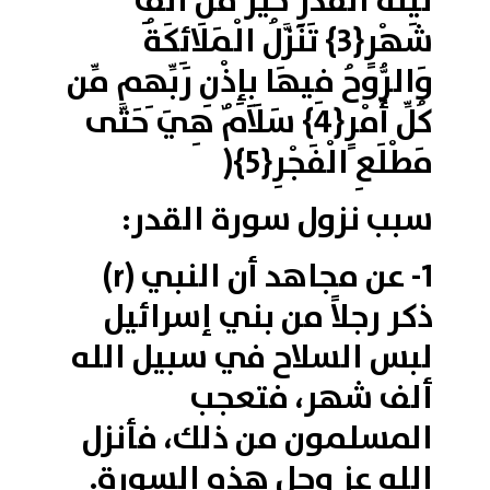
لَيْلَةُ الْقَدْرِ خَيْرٌ مِّنْ أَلْفِ
شَهْرٍ{3} تَنَزَّلُ الْمَلَائِكَةُ
وَالرُّوحُ فِيهَا بِإِذْنِ رَبِّهِم مِّن
كُلِّ أَمْرٍ{4} سَلَامٌ هِيَ حَتَّى
مَطْلَعِ الْفَجْرِ{5}(
سبب نزول سورة القدر:
1- عن مجاهد أن النبي (r)
ذكر رجلاً من بني إسرائيل
لبس السلاح في سبيل الله
ألف شهر، فتعجب
المسلمون من ذلك، فأنزل
الله عز وجل هذه السورة.