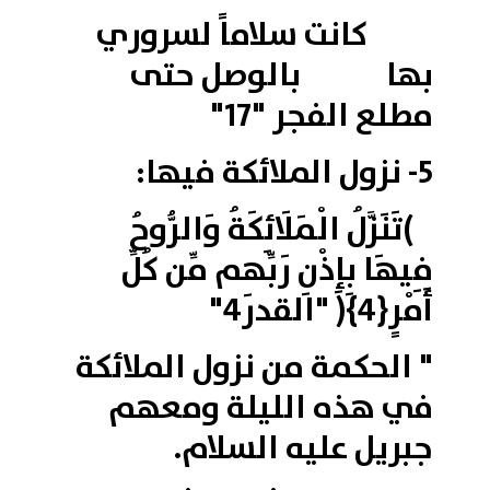
كانت سلاماً لسروري
بها بالوصل حتى
مطلع الفجر "17"
5- نزول الملائكة فيها:
)تَنَزَّلُ الْمَلَائِكَةُ وَالرُّوحُ
فِيهَا بِإِذْنِ رَبِّهِم مِّن كُلِّ
أَمْرٍ{4}( "القدر4"
" الحكمة من نزول الملائكة
في هذه الليلة ومعهم
جبريل عليه السلام.