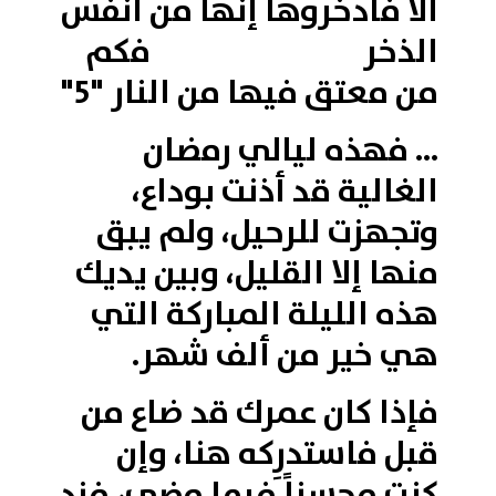
ألا فادخروها إنها من أنفس
الذخر فكم
من معتق فيها من النار "5"
... فهذه ليالي رمضان
الغالية قد أذنت بوداع،
وتجهزت للرحيل، ولم يبق
منها إلا القليل، وبين يديك
هذه الليلة المباركة التي
هي خير من ألف شهر.
فإذا كان عمرك قد ضاع من
قبل فاستدرِكه هنا، وإن
كنت محسناً فيما مضى، فزد